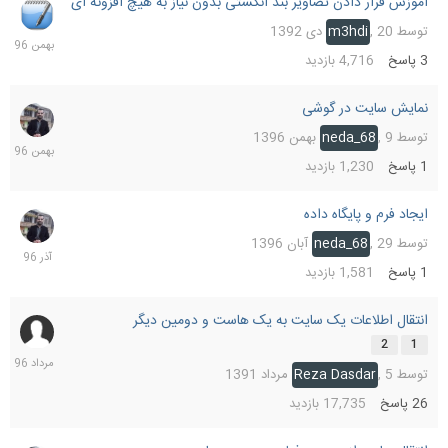
آموزش قرار دادن تصاویر بند انگشتی بدون نیاز به هیچ افزونه ای
9
بهمن
توسط
20 دی 1392
,
m3hdi
1396
3
پاسخ
4,716
بازدید
نمایش سایت در گوشی
9
بهمن
توسط
9 بهمن 1396
,
neda_68
1396
1
پاسخ
1,230
بازدید
ایجاد فرم و پایگاه داده
1
آذر
توسط
29 آبان 1396
,
neda_68
1396
1
پاسخ
1,581
بازدید
انتقال اطلاعات یک سایت به یک هاست و دومین دیگر
25
مرداد
2
1
1396
توسط
5 مرداد 1391
,
Reza Dasdar
26
پاسخ
17,735
بازدید