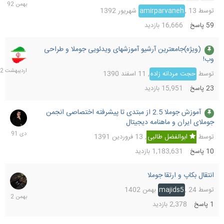
1392
توسط
13 شهریور 1392
,
amirparvaneh
59
پاسخ
16,666
بازدید
(ویژه)جامعترین آرشیو آموزشهای ویدئویی جوملا و طراحی
7
وب!
اردیب
1392
توسط
حجت مردانه زاده
,
11 اسفند 1390
23
پاسخ
15,951
بازدید
آموزش جوملا 2.5 از مبتدی تا پیشرفته اختصاصی انجمن
30
جوملای ایران و ماهنامه دیجیتال
دی
1391
توسط
ابوالفضل طالبی
,
13 فروردین 1391
10
پاسخ
1,183,631
بازدید
انتقال بکاپ و ارتقا جوملا
24
بهمن
توسط
24 بهمن 1402
,
majids5
1402
1
پاسخ
2,378
بازدید