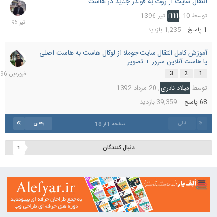
انتقال سایت از روت به فولدر جدید در هاست
10
تیر
توسط
10 تیر 1396
,
iiiiiii
1396
1
پاسخ
1,235
بازدید
آموزش کامل انتقال سایت جوملا از لوکال هاست به هاست اصلی
9
یا هاست آنلاین سرور + تصویر
فرورد
1396
3
2
1
توسط
میلاد نادری
,
20 مرداد 1392
68
پاسخ
39,359
بازدید
قبلی
بعدی
صفحه 1 از 18
دنبال کنندگان
1