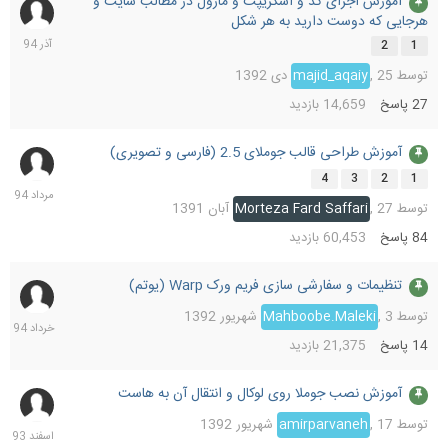
آموزش اجرای کد و اسکریپت و ماژول در مطالب سایت و
6
هرجایی که دوست دارید به هر شکل
آذر
1394
2
1
توسط
25 دی 1392
,
majid_aqaiy
27
پاسخ
14,659
بازدید
آموزش طراحی قالب جوملای 2.5 (فارسی و تصویری)
19
مرداد
4
3
2
1
1394
توسط
27 آبان 1391
,
Morteza Fard Saffari
84
پاسخ
60,453
بازدید
تنظیمات و سفارشی سازی فریم ورک Warp (یوتم)
22
خرداد
توسط
3 شهریور 1392
,
Mahboobe.Maleki
1394
14
پاسخ
21,375
بازدید
آموزش نصب جوملا روی لوکال و انتقال آن به هاست
29
اسفند
توسط
17 شهریور 1392
,
amirparvaneh
1393