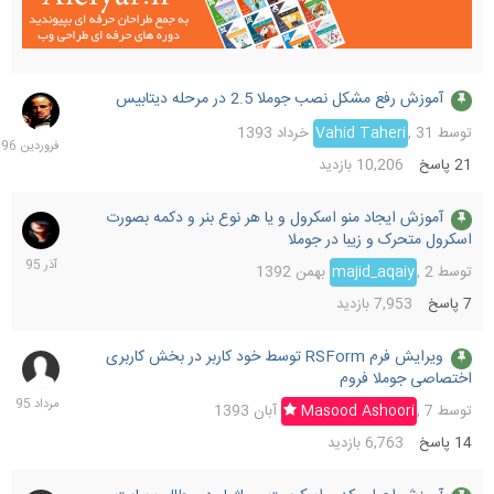
آموزش رفع مشکل نصب جوملا 2.5 در مرحله دیتابیس
8
فرورد
توسط
31 خرداد 1393
,
Vahid Taheri
1396
21
پاسخ
10,206
بازدید
آموزش ایجاد منو اسکرول و یا هر نوع بنر و دکمه بصورت
17
اسکرول متحرک و زیبا در جوملا
آذر
1395
توسط
2 بهمن 1392
,
majid_aqaiy
7
پاسخ
7,953
بازدید
ویرایش فرم RSForm توسط خود کاربر در بخش کاربری
19
اختصاصی جوملا فروم
مرداد
1395
توسط
7 آبان 1393
,
Masood Ashoori
14
پاسخ
6,763
بازدید