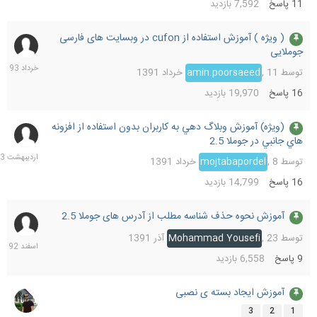
11
پاسخ
7,592
بازدید
( ویژه ) آموزش استفاده از cufon در وبسایت های فارسی
26
جوملایی
خرداد
1393
توسط
11 خرداد 1391
,
amin.poorsaeed
16
پاسخ
19,970
بازدید
(ويژه) آموزش وبلاگ دهي به كاربران بدون استفاده از افزونه
28
هاي جانبي در جوملا 2.5
اردیب
1393
توسط
8 خرداد 1391
,
mojtabapordel
16
پاسخ
14,799
بازدید
آموزش نحوه حذف شناسه مطلب از آدرس های جوملا 2.5
28
اسفند
توسط
23 آذر 1391
,
Mohammad Yousefi
1392
9
پاسخ
6,558
بازدید
آموزش ایجاد بسته ی نصبی
9
بهمن
3
2
1