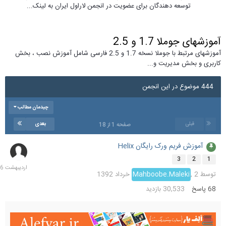
توسعه دهندگان برای عضویت در انجمن لاراول ایران به لینک...
آموزشهای جوملا 1.7 و 2.5
آموزشهای مرتبط با جوملا نسخه 1.7 و 2.5 فارسی شامل آموزش نصب ، بخش
کاربری و بخش مدیریت و...
444 موضوع در این انجمن
چیدمان مطالب
قبلی
بعدی
صفحه 1 از 18
آموزش فریم ورک رایگان Helix
9
اردیب
3
2
1
1396
توسط
2 خرداد 1392
,
Mahboobe.Maleki
68
پاسخ
30,533
بازدید