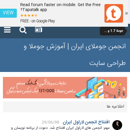
Read forum faster on mobile. Get the Free
Tapatalk app?
VIEW
FREE - on Google Play
جوملا 1.7 و 2.5
انجمن جوملای ایران | آموزش جوملا و
طراحی سایت
اطلاعیه ها
افتتاح انجمن لاراول ایران
29/06/98
مهم: انجمن های لاراول ایران افتتاح شد. دعوت از برنامه نویسان و