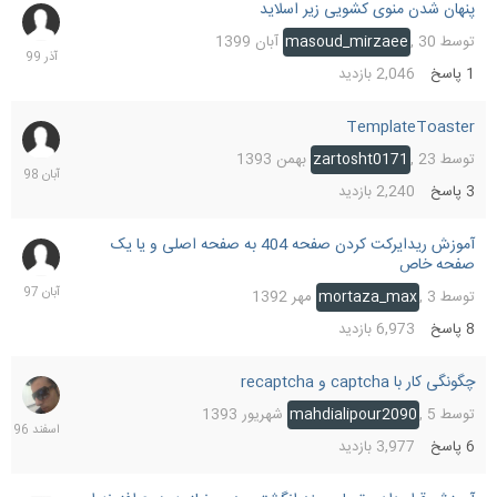
پنهان شدن منوی کشویی زیر اسلاید
2
آذر
توسط
30 آبان 1399
,
masoud_mirzaee
1399
1
پاسخ
2,046
بازدید
TemplateToaster
16
آبان
توسط
23 بهمن 1393
,
zartosht0171
1398
3
پاسخ
2,240
بازدید
آموزش ریدایرکت کردن صفحه 404 به صفحه اصلی و یا یک
16
صفحه خاص
آبان
1397
توسط
3 مهر 1392
,
mortaza_max
8
پاسخ
6,973
بازدید
چگونگی کار با captcha و recaptcha
6
اسفند
توسط
5 شهریور 1393
,
mahdialipour2090
1396
6
پاسخ
3,977
بازدید