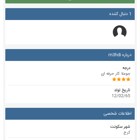
1 دنبال کننده
درباره m3hdi
درجه
جوملا کار حرفه ای
تاریخ تولد
12/02/65
اطلاعات شخصی
شهر سکونت
کرج