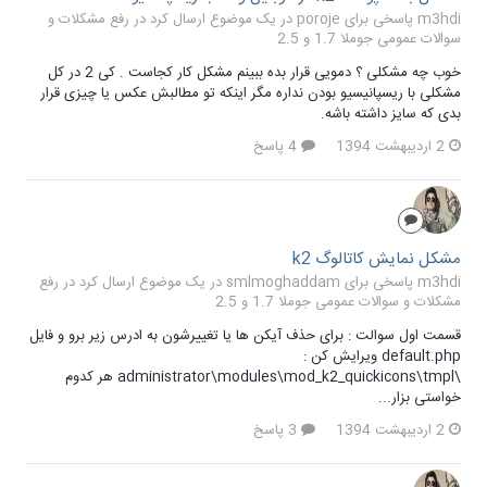
m3hdi پاسخی برای poroje در یک موضوع ارسال کرد در
رفع مشکلات و
سوالات عمومی جوملا 1.7 و 2.5
خوب چه مشکلی ؟ دمویی قرار بده ببینم مشکل کار کجاست . کی 2 در کل
مشکلی با ریسپانیسیو بودن نداره مگر اینکه تو مطالبش عکس یا چیزی قرار
بدی که سایز داشته باشه.
2 اردیبهشت 1394
4 پاسخ
مشکل نمایش کاتالوگ k2
m3hdi پاسخی برای smlmoghaddam در یک موضوع ارسال کرد در
رفع
مشکلات و سوالات عمومی جوملا 1.7 و 2.5
قسمت اول سوالت : برای حذف آیکن ها یا تغییرشون به ادرس زیر برو و فایل
default.php ویرایش کن :
\administrator\modules\mod_k2_quickicons\tmpl هر کدوم
خواستی بزار...
2 اردیبهشت 1394
3 پاسخ