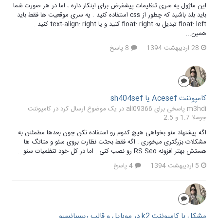
این ماژول یه سری تنظیمات پیشفرض برای اینکار داره ، اما در هر صورت شما
باید بلد باشید که چطور از css استفاده کنید . یه سری موقعیت ها فقط باید
float: left تبدیل به float: right کنید و یا text-align: right کنید .
همین...
28 اردیبهشت 1394
8 پاسخ
کامپوننت Acesef یا sh404sef
m3hdi پاسخی برای ali09366 در یک موضوع ارسال کرد در
کامپوننت
جوملا 1.7 و 2.5
اگه پیشنهاد منو بخواهی هیچ کدوم رو استفاده نکن چون بعدها مطمئنن به
مشکلات بزرگتری میخوری . اگه فقط بحثت نظارت بروی سئو و متاتگ ها
هستش بهتر افزونه RS Seo رو نصب کنی . اما در کل خود تنظمیات سئو...
5 اردیبهشت 1394
4 پاسخ
مشکل با کامپوننت k2 در موبایل و قالب ریسپانسیو