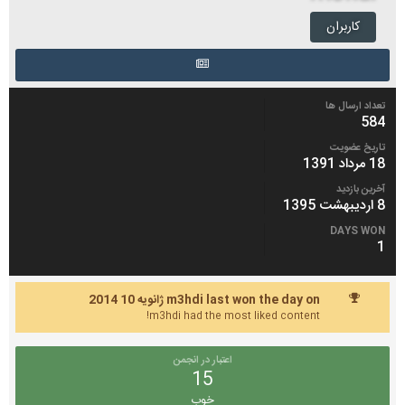
کاربران
تعداد ارسال ها
584
تاریخ عضویت
18 مرداد 1391
آخرین بازدید
8 اردیبهشت 1395
DAYS WON
1
m3hdi last won the day on ژانویه 10 2014
m3hdi had the most liked content!
اعتبار در انجمن
15
خوب