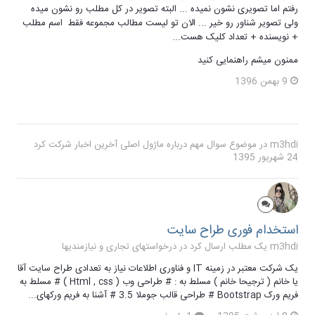
رفتم اما تصویری نشون نمیده ... البته تصویر در کل مطلب رو نشون میده
ولی تصویر شناور رو خیر ... الان تو لیست مطالب مجموعه فقط اسم مطلب
+ نویسنده + تعداد کلیک هست...
ممنون میشم راهنمایی کنید
9 بهمن 1396
m3hdi
در موضوع
سوال مهم درباره ماژول اصلی آخرین اخبار
شرکت کرد
24 شهریور 1395
استخدام فوری طراح سایت
m3hdi یک مطلب ارسال کرد در
درخواستهای تجاری و نیازمندیها
یک شرکت معتبر در زمینه IT و فناوری اطلاعات نیاز به تعدادی طراح سایت آقا
یا خانم ( ترجیحا خانم ) مسلط به : # طراحی وب ( Html , css ) # مسلط به
فریم ورک Bootstrap # طراحی قالب جوملا 3.5 # آشنا به فریم ورکهای...