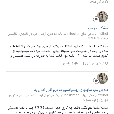
3 آذر 1394
مشکل در منو
m3hdi پاسخی برای niloofar در یک موضوع ارسال کرد در
قالبهای انگلیسی
جوملا 3 تا 3.9
دو نکته : 1- قالبی که دارید استفاده میکنید از فریم ورک هیلکس 3 استفاده
شده و اینکه در تنظیمات منو مربوطه بهتون انتخاب میده که میخواهید از
کدوم سمت باز بشه . 2 - نکته دوم قالب شما به صورت نال شده هستش و...
7 شهریور 1394
4 پاسخ
تبدیل وب سایتهای ریسپانسیو به نرم افزار اندروید
m3hdi پاسخی برای heshmati در یک موضوع ارسال کرد در
درخواستهای
تجاری و نیازمندیها
میشه دقیقا بهم بگید دقیقا چه کاری انجام میدید ؟؟؟؟؟؟ چند تا نکته هستش
:: × - سایتی که ریسپانسیو هستش چه نیازی به App داره . طرف میره