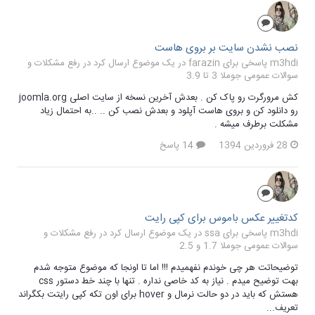
نصب نشدن سایت بر بروی هاست
m3hdi پاسخی برای farazin در یک موضوع ارسال کرد در
رفع مشکلات و
سوالات عمومی جوملا 3 تا 3.9
کش مرورگرت رو پاک کن . بعدش آخرین نسخه از سایت اصلی joomla.org
رو دانلود کن و بروی هاست آپلود و بعدش نصب کن .. ..به احتمال زیاد
مشکلت برطرف میشه .
28 فروردین 1394
14 پاسخ
کدتغییر عکس باموس برای کپی رایت
m3hdi پاسخی برای ssa در یک موضوع ارسال کرد در
رفع مشکلات و
سوالات عمومی جوملا 1.7 و 2.5
توضیحاتت هر چی خوندم نفهمیدم !!! اما تا اونجا که موضوع متوجه شدم
بهت توضیح میدم . نیاز به کد خاصی نداره . تنها با چند خط دستور css
هستش که باید در دو حالت نرمال و hover برای اون تکه کپی رایتت بکگراند
تعریف...