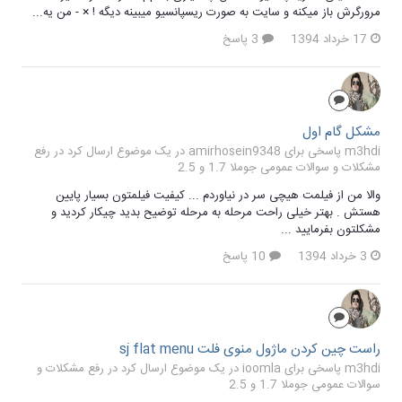
مرورگرش باز میکنه و سایت به صورت ریسپانسیو میبینه دیگه ! × - من یه...
17 خرداد 1394
3 پاسخ
مشکل گام اول
m3hdi پاسخی برای amirhosein9348 در یک موضوع ارسال کرد در
رفع
مشکلات و سوالات عمومی جوملا 1.7 و 2.5
والا من از فیلمت هیچی سر در نیاوردم ... کیفیت فیلمتون بسیار پایین
هستش . بهتر خیلی راحت مرحله به مرحله توضیح بدید چیکار کردید و
مشکلتون بفرمایید ...
3 خرداد 1394
10 پاسخ
راست چین کردن ماژول منوی فلت sj flat menu
m3hdi پاسخی برای ioomla در یک موضوع ارسال کرد در
رفع مشکلات و
سوالات عمومی جوملا 1.7 و 2.5