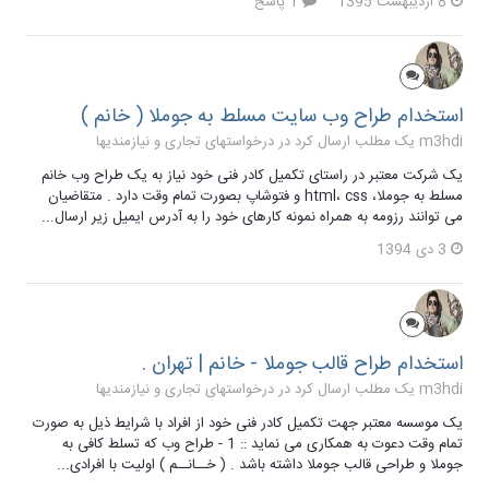
8 اردیبهشت 1395
1 پاسخ
استخدام طراح وب سایت مسلط به جوملا ( خانم )
m3hdi یک مطلب ارسال کرد در
درخواستهای تجاری و نیازمندیها
یک شرکت معتبر در راستای تکمیل کادر فنی خود نیاز به یک طراح وب خانم
مسلط به جوملا، html، css و فتوشاپ بصورت تمام وقت دارد . متقاضیان
می توانند رزومه به همراه نمونه کارهای خود را به آدرس ایمیل زیر ارسال...
3 دی 1394
استخدام طراح قالب جوملا - خانم | تهران .
m3hdi یک مطلب ارسال کرد در
درخواستهای تجاری و نیازمندیها
یک موسسه معتبر جهت تکمیل کادر فنی خود از افراد با شرایط ذیل به صورت
تمام وقت دعوت به همکاری می نماید :: 1 - طراح وب که تسلط کافی به
جوملا و طراحی قالب جوملا داشته باشد . ( خــانــم ) اولیت با افرادی...