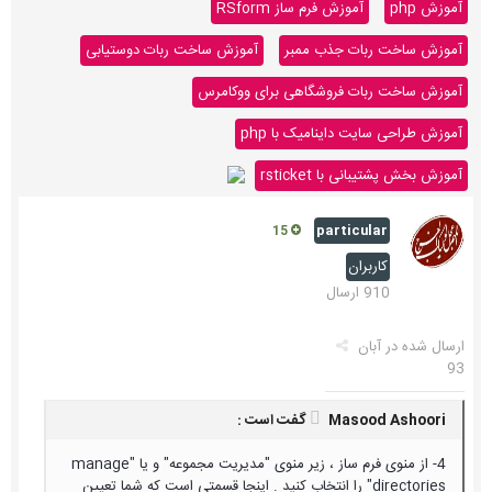
آموزش php
آموزش فرم ساز RSform
آموزش ساخت ربات جذب ممبر
آموزش ساخت ربات دوستیابی
آموزش ساخت ربات فروشگاهی برای ووکامرس
آموزش طراحی سایت داینامیک با php
آموزش بخش پشتیبانی با rsticket
particular
15
کاربران
910 ارسال
ارسال شده در
آبان
93
Masood Ashoori گفت است :
4- از منوی فرم ساز ، زیر منوی "مدیریت مجموعه" و یا "manage
directories" را انتخاب کنید . اینجا قسمتی است که شما تعیین