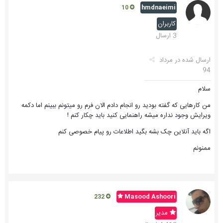
hmdnaeimi
10
کاربران
3 ارسال
ارسال شده در
مرداد
94
سلام
من کارهایی که گفته بودید رو انجام دادم الان فرم رو میتونم ببینم اما دکمه
ویرایش وجود نداره میشه راهنمایی کنید باید چکار کنم !
اگه باید آنلاین چک بشه بگید اطلاعات رو پیام خصوصی کنم
ممنونم
Masood Ashoori
232
مدیر