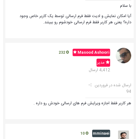
با سلام
آیا امکان نمایش و ادیت فقط فرم ارسالی توسط یک کاربر خاص وجود
داره؟ یعنی هر کاربر فقط فرم ارسالی خودشوم رو ببینند.
Masood Ashoori
232
مدیر
4,412 ارسال
ارسال شده در
فروردین
94
هر کاربر فقط اجازه ویرایش فرم های ارسالی خودش رو داره .
mminaei
10