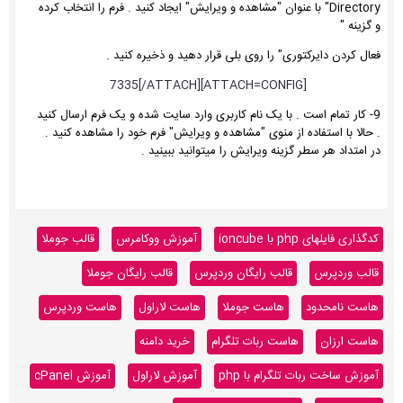
Directory" با عنوان "مشاهده و ویرایش" ایجاد کنید . فرم را انتخاب کرده
و گزینه "
فعال کردن دایرکتوری" را روی بلی قرار دهید و ذخیره کنید .
[ATTACH=CONFIG]7335[/ATTACH]
9- کار تمام است . با یک نام کاربری وارد سایت شده و یک فرم ارسال کنید
. حالا با استفاده از منوی "مشاهده و ویرایش" فرم خود را مشاهده کنید .
در امتداد هر سطر گزینه ویرایش را میتوانید ببینید .
کدگذاری فایلهای php با ioncube
آموزش ووکامرس
قالب جوملا
قالب وردپرس
قالب رایگان وردپرس
قالب رایگان جوملا
هاست نامحدود
هاست جوملا
هاست لاراول
هاست وردپرس
هاست ارزان
هاست ربات تلگرام
خرید دامنه
آموزش ساخت ربات تلگرام با php
آموزش لاراول
آموزش cPanel