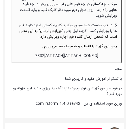
میکنید
چه کسانی
در
چه فرم هایی
اجازه ی ویرایش در
چه فیلد
هایی
را دارند . روی عنوان فرم مورد نظر کلیک کنید و وارد قسمت
ویرایش شوید .
5- در تب نخست شما تعیین میکنید که چه کسانی اجازه دارند فرم
ها را ویرایش کنند . گزینه اول یعنی "
ویرایش ارسال" به این معنی
است که شخص ارسال کننده فرم اجازه ویرایش دارد .
پس این گزینه را انتخاب و به مرحله بعد می رویم .
[ATTACH=CONFIG]7332[/ATTACH]
سلام
با تشکر از اموزش مفید و کاربردی شما
در فرم ساز من گزینه ی فوق وجود ندارد! آیا باید ورژن جدید این افزونه رو
تهیه کنم ؟
ورژن مورد استفاده ی من : com_rsform_1.4.0 rev42