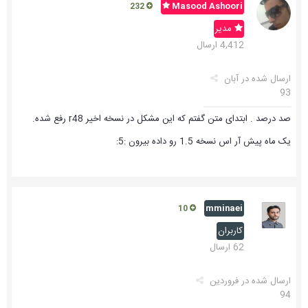
Masood Ashoori
232
مدیر
4,412 ارسال
ارسال شده در
آبان
93
صد درصد . ابتدای متن گفتم که این مشکل در نسخه اخیر r48 رفع شده.
یک ماه پیش آر اس نسخه 1.5 رو داده بیرون :5:
mminaei
10
کاربران
62 ارسال
ارسال شده در
فروردین
94