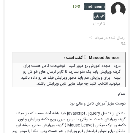
hmdnaeimi
10
کاربران
3 ارسال
ارسال شده در
مرداد
94
Masood Ashoori گفت است :
درود . مجدد آموزش رو مرور کنید . توضیحات کامل هست برای
گزینه ویرایش باید یک منو بسازید تا کاربر ارسال های خو ش رو
ببینه . برای ویرایش هم باید مجوز ویرایش فیلد ها رو داده باشید .
میتونید انتخاب کنید چه فیلد هایی قابل ویرایش باشند.
سلام
دوست عزیز آموزش کامل و عالی بود
مشکل از تداخل javascript , jquery باید باشه آخه صفحه که باز میشه
گزینه ویرایش هست اما وقتی با موس میری روی دکمه ویرایش و اون
دکمه رو ترک میکنی (Mouse Leave ) گزینه ویرایش مخفی میشه این
مشکل برای عنوان فیلدهای فرم ویرایش هم هست یعنی مثلاا با موس برم