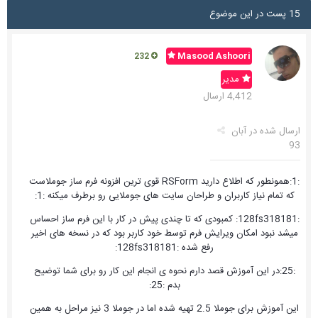
15 پست در این موضوع
Masood Ashoori
232
مدیر
4,412 ارسال
ارسال شده در
آبان
93
:1:همونطور که اطلاع دارید RSForm قوی ترین افزونه فرم ساز جوملاست
که تمام نیاز کاربران و طراحان سایت های جوملایی رو برطرف میکنه :1:
:128fs318181: کمبودی که تا چندی پیش در کار با این فرم ساز احساس
میشد نبود امکان ویرایش فرم توسط خود کاربر بود که در نسخه های اخیر
رفع شده :128fs318181:
:25:در این آموزش قصد دارم نحوه ی انجام این کار رو برای شما توضیح
بدم :25:
این آموزش برای جوملا 2.5 تهیه شده اما در جوملا 3 نیز مراحل به همین