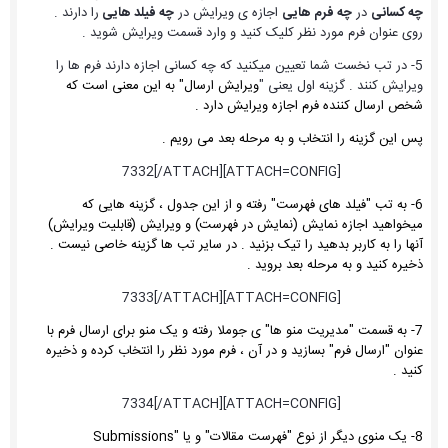
چه کسانی
در
چه فرم هایی
اجازه ی ویرایش در
چه فیلد هایی
را دارند .
روی عنوان فرم مورد نظر کلیک کنید و وارد قسمت ویرایش شوید .
5- در تب نخست شما تعیین میکنید که چه کسانی اجازه دارند فرم ها را
ویرایش کنند . گزینه اول یعنی "
ویرایش ارسال" به این معنی است که
شخص ارسال کننده فرم اجازه ویرایش دارد .
پس این گزینه را انتخاب و به مرحله بعد می رویم .
[ATTACH=CONFIG]7332[/ATTACH]
6- به تب "فیلد های فهرست" رفته و از این جدول ، گزینه هایی که
میخواهید اجازه نمایش (نمایش در فهرست) و ویرایش (قابلیت ویرایش)
آنها را به کاربر بدهید را تیک بزنید . در سایر تب ها گزینه خاصی نیست .
ذخیره کنید و به مرحله بعد بروید .
[ATTACH=CONFIG]7333[/ATTACH]
7- به قسمت "مدیریت منو ها" ی جوملا رفته و یک منو برای ارسال فرم با
عنوان "ارسال فرم" بسازید و در آن ، فرم مورد نظر را انتخاب کرده و ذخیره
کنید .
[ATTACH=CONFIG]7334[/ATTACH]
8- یک منوی دیگر از نوع "فهرست مقالات" و یا "Submissions