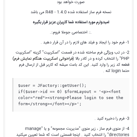
صورت خواهد بود
نسخه فرم ساز استفاده شده 1.4.0 - R48 می باشد
امیدوارم مورد استفاده شما کاربران عزیز قرار بگیره
.:: اختصاصی جوملا فروم::.
1- فرم خود را ایجاد و فیلد های لازم را در آن قرار دهید .
2- در تب ویژگی فرم ساخته شده در قسمت "اسکریپت" گزینه "اسکریپت
PHP" را انتخاب کرده و در کادر بالا (
فراخوانی اسکریپت هنگام نمایش فرم)
قطعه کد زیر را وارد کنید. این کد باعث میشه که کاربر قبل از ارسال فرم
حتما login کنه .
$user = JFactory::getUser();

if($user->id == 0) $formLayout = '<p><font 
color="red"><strong>Please login to see the 
form</strong></font></p>';
3- فرم را دخیره کنید .
4- از منوی فرم ساز ، زیر منوی "مدیریت مجموعه" و یا "manage
directories" را انتخاب کنید . اینجا قسمتی است که شما تعیین میکنید