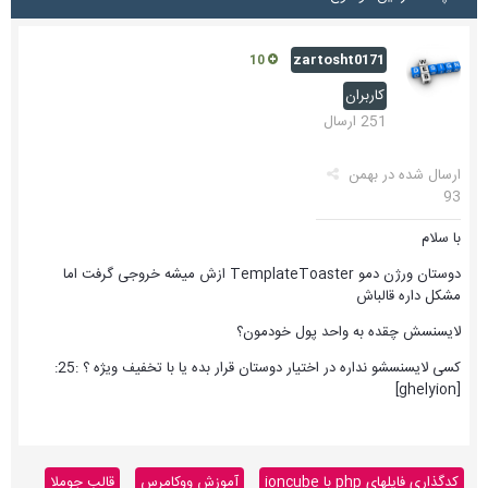
zartosht0171
10
کاربران
251 ارسال
ارسال شده در
بهمن
93
با سلام
دوستان ورژن دمو TemplateToaster ازش میشه خروجی گرفت اما
مشکل داره قالباش
لایسنسش چقده به واحد پول خودمون؟
کسی لایسنسشو نداره در اختیار دوستان قرار بده یا با تخفیف ویژه ؟ :25:
[ghelyion]
کدگذاری فایلهای php با ioncube
آموزش ووکامرس
قالب جوملا