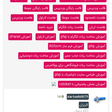
قالب وردپرس
قالب رایگان وردپرس
قالب رایگان جوملا
هاست نامحدود
هاست جوملا
هاست لاراول
هاست وردپرس
هاست ارزان
هاست ربات تلگرام
خرید دامنه
آموزش ساخت ربات تلگرام با php
آموزش لاراول
آموزش cPanel
آموزش php
آموزش فرم ساز RSform
آموزش ساخت ربات جذب ممبر
آموزش ساخت ربات دوستیابی
آموزش ساخت ربات فروشگاهی برای ووکامرس
آموزش طراحی سایت داینامیک با php
آموزش بخش پشتیبانی با rsticket
zartosht0171
10
کاربران
251 ارسال