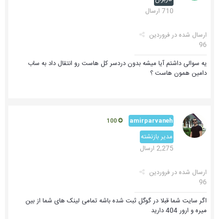
710 ارسال
ارسال شده در
فروردین
96
یه سوالی داشتم آیا میشه بدون دردسر کل هاست رو انتقال داد به ساب
دامین همون هاست ؟
amirparvaneh
100
مدیر بازنشته
2,275 ارسال
ارسال شده در
فروردین
96
اگر سایت شما قبلا در گوگل ثبت شده باشه تمامی لینک های شما از بین
میره و ارور 404 دارید