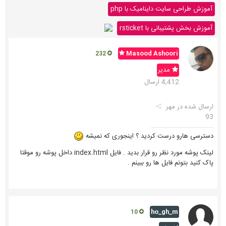
آموزش طراحی سایت داینامیک با php
آموزش بخش پشتیبانی با rsticket
Masood Ashoori
232
مدیر
4,412 ارسال
ارسال شده در
مهر
93
دسترسی هارو درست کردید ؟ اینجوری که نمیشه
لینک پوشه مورد نظر رو قرار بدید . فایل index.html داخل پوشه رو موقتا
پاک کنید بتونم فایل ها رو ببینم .
ho_gh_m
10