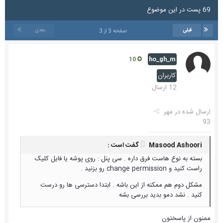
69 پست در این موضوع
قبلی
بعدی
صفحه 3 از 3
ho_gh_m
10
کاربران
12 ارسال
ارسال شده در
مهر
93
Masood Ashoori گفت است :
بسته به نوع هاست فرق داره . سی پنل : روی پوشه یا فایل کلیک
راست کنید و change permission رو بزنید .
مشکل دوم هم ممکنه از این باشه . ابتدا دسترسی ها رو درست
کنید . نشد دمو بدید بررسی بشه
ممنون از پاسختون