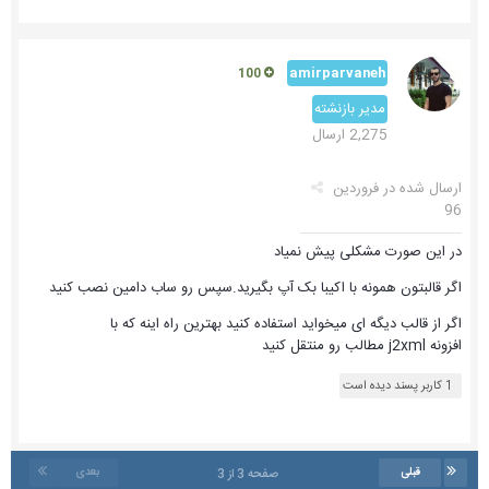
amirparvaneh
100
مدیر بازنشته
2,275 ارسال
ارسال شده در
فروردین
96
در این صورت مشکلی پیش نمیاد
اگر قالبتون همونه با اکیبا بک آپ بگیرید.سپس رو ساب دامین نصب کنید
اگر از قالب دیگه ای میخواید استفاده کنید بهترین راه اینه که با
افزونه j2xml مطالب رو منتقل کنید
1 کاربر پسند دیده است
قبلی
بعدی
صفحه 3 از 3