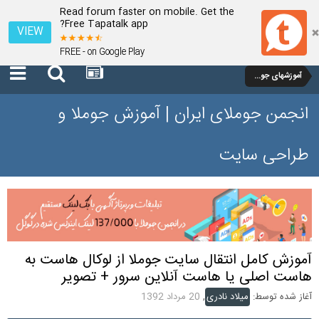
Read forum faster on mobile. Get the
Free Tapatalk app?
VIEW
FREE - on Google Play
آموزشهای جوملا 1.7 و 2.5
انجمن جوملای ایران | آموزش جوملا و
طراحی سایت
آموزش کامل انتقال سایت جوملا از لوکال هاست به
هاست اصلی یا هاست آنلاین سرور + تصویر
آغاز شده توسط:
میلاد نادری
,
20 مرداد 1392