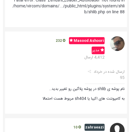
Fatal error: Class 'Zendshl_Loader_Autoloader' not found in
/home/vircom/domains/.../public_html/plugins/system/shli
b/shlib.php on line 88
Masood Ashoori
232
مدیر
4,412 ارسال
ارسال شده در
خرداد
95
نام پوشه ی shlib در پوشه پلاگین رو تغییر بدید..
به کامپوننت های اکیبا یا sh404 مربوط هست احتمالا
zahraeazi
10