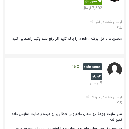
مدیر کل
7,302 ارسال
ارسال شده در
آذر
94
محتویات داخل پوشه cache را پاک کنید اگر رفع نشد بگید راهنمایی کنیم
zahraeazi
10
کاربران
5 ارسال
ارسال شده در
خرداد
95
من سایت جوملا رو انتقال دادم ولی خطا زیر رو میده و سایت نمایش داده
نمی شه