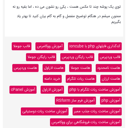
توی یک پوشه چند تا عکس هست ، یکی رو نشون می ده ، اما بقیه رو نه
ممنون میشم در هنگام توضیح مفصل و گام به گام بیان کنید تا بهتر یاد
بگیریم
کدگذاری فایلهای php با ioncube
آموزش ووکامرس
قالب جوملا
قالب وردپرس
قالب رایگان وردپرس
قالب رایگان جوملا
هاست نامحدود
هاست جوملا
هاست لاراول
هاست وردپرس
هاست ارزان
هاست ربات تلگرام
خرید دامنه
آموزش ساخت ربات تلگرام با php
آموزش لاراول
آموزش cPanel
آموزش php
آموزش فرم ساز RSform
آموزش ساخت ربات جذب ممبر
آموزش ساخت ربات دوستیابی
آموزش ساخت ربات فروشگاهی برای ووکامرس