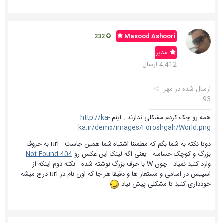
Masood Ashoori
232
مدیر
4,412 ارسال
ارسال شده در
مهر
93
همه رو چک کردم مشکلی ندارند . اینم
http://ka-
ka.ir/demo/images/Foroshgah/World.png
دوتا نکته به شما بگم که مطمئنا اشتباه شما همین جاست . url به حروف
بزرگ و کوچک حساسه . یعنی اگه لینک این عکس رو
404 Not Found
وارد کنید نمیاد . چون W با حرف بزرگ نوشته شده . نکته دوم اینکه از
اسپیس در اسامی و مستعار ها و دقیقا هر جا که اون نام در url درج میشه
خودداری کنید تا مشکلی پیش نیاد