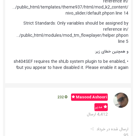
reference in/
…/public_html/templates/theme937/html/mod_k2_content/
nivo_slider/default.phpon line 14
Strict Standards: Only variables should be assigned by
reference in/
…/public_html/modules/mod_tm_flowplayer/helper.phpon
line 5
و همچنین خطای زیر:
• sh404SEF requires the shLib system plugin to be enabled,
but you appear to have disabled it. Please enable it again!
Masood Ashoori
232
مدیر
4,412 ارسال
ارسال شده در
خرداد
95