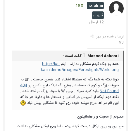
ho_gh_m
10
کاربران
12 ارسال
ارسال شده در
مهر
93
Masood Ashoori گفت است :
همه رو چک کردم مشکلی ندارند . اینم
http://ka-
ka.ir/demo/images/Foroshgah/World.png
دوتا نکته به شما بگم که مطمئنا اشتباه شما همین جاست . url به
حروف بزرگ و کوچک حساسه . یعنی اگه لینک این عکس رو
404
Not Found
وارد کنید نمیاد . چون W با حرف بزرگ نوشته شده .
نکته دوم اینکه از اسپیس در اسامی و مستعار ها و دقیقا هر جا که
اون نام در url درج میشه خودداری کنید تا مشکلی پیش نیاد
ممنونم از محبت و راهنمائیتون
من این رو روی لوکال درست کرده بودم ، اما روی لوکال مشکلی نداشت