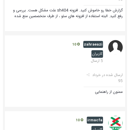
گزارش خطا رو خاموش کنید. افزونه sh404 علت مشکل هست. بررسی و
رفع کنید. البته استفاده از افزونه های سئو ، از طرف متخصصین منع شده
zahraeazi
10
کاربران
5 ارسال
ارسال شده در
خرداد
95
ممنون از راهنمایی
irmacfa
10
کاربران