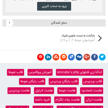
ورود به حساب کاربری
دنبال کنندگان
1
بازگشت به لیست عناوین تاپیک
آموزشهای جوملا 1.7 و 2.5
کدگذاری فایلهای php با ioncube
آموزش ووکامرس
قالب جوملا
قالب وردپرس
قالب رایگان وردپرس
قالب رایگان جوملا
هاست نامحدود
هاست جوملا
هاست لاراول
هاست وردپرس
هاست ارزان
هاست ربات تلگرام
خرید دامنه