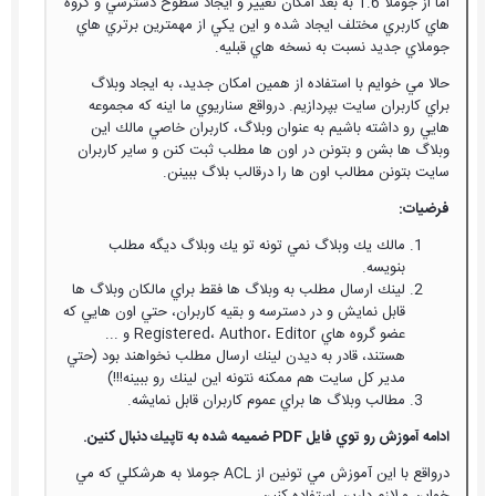
اما از جوملا 1.6 به بعد امكان تغيير و ايجاد سطوح دسترسي و گروه
هاي كاربري مختلف ايجاد شده و اين يكي از مهمترين برتري هاي
جوملاي جديد نسبت به نسخه هاي قبليه.
حالا مي خوايم با استفاده از همين امكان جديد، به ايجاد وبلاگ
براي كاربران سايت بپردازيم. درواقع سناريوي ما اينه كه مجموعه
هايي رو داشته باشيم به عنوان وبلاگ، كاربران خاصي مالك اين
وبلاگ ها بشن و بتونن در اون ها مطلب ثبت كنن و ساير كاربران
سايت بتونن مطالب اون ها را درقالب بلاگ ببينن.
فرضيات:
مالك يك وبلاگ نمي تونه تو يك وبلاگ ديگه مطلب
بنويسه.
لينك ارسال مطلب به وبلاگ ها فقط براي مالكان وبلاگ ها
قابل نمايش و در دسترسه و بقيه كاربران، حتي اون هايي كه
عضو گروه هاي Registered، Author، Editor و ...
هستند، قادر به ديدن لينك ارسال مطلب نخواهند بود (حتي
مدير كل سايت هم ممكنه نتونه اين لينك رو ببينه!!!)
مطالب وبلاگ ها براي عموم كاربران قابل نمايشه.
ادامه آموزش رو توي فايل PDF ضميمه شده به تاپيك دنبال كنين.
درواقع با اين آموزش مي تونين از ACL جوملا به هرشكلي كه مي
خواين و لازم دارين استفاده كنين.