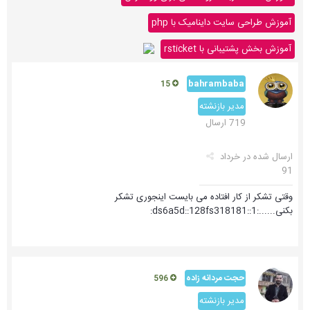
آموزش طراحی سایت داینامیک با php
آموزش بخش پشتیبانی با rsticket
bahrambaba
15
مدیر بازنشته
719 ارسال
ارسال شده در
خرداد
91
وقتی تشکر از کار افتاده می بایست اینجوری تشکر
بکنی......:ds6a5d::128fs318181::1:
حجت مردانه زاده
596
مدیر بازنشته