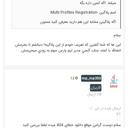
ميشه. اگه کسی داره بگه
اسم پلاگین: Multi Profiles Registration
اگه پلاگینی مشابه این هم دارید معرفی کنید.ممنون
سلام
اين ها كه شما گفتين كه تعريف خودم از اين پلاگينه! دنبالشم تا بخرمش.
انشالله با كمك جناب گنجي مدير تيم پارس جوم به زودي ميخريمش.
mp_mp353
12
کاربران
78 ارسال
ارسال شده در
تیر
91
سلام دوست گرامی موقع دانلود خطای 404 میده لطفا بررسی کنید