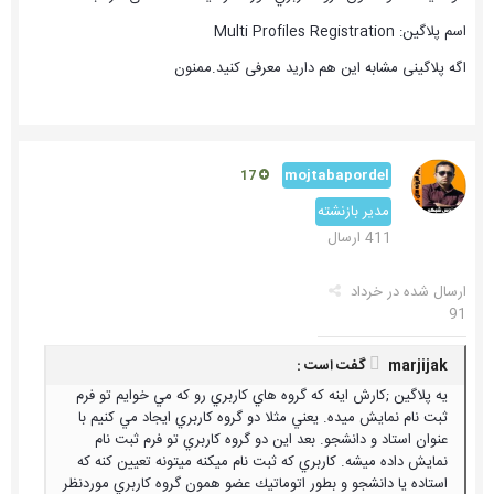
اسم پلاگین: Multi Profiles Registration
اگه پلاگینی مشابه این هم دارید معرفی کنید.ممنون
mojtabapordel
17
مدیر بازنشته
411 ارسال
ارسال شده در
خرداد
91
marjijak گفت است :
يه پلاگين ;كارش اينه كه گروه هاي كاربري رو كه مي خوايم تو فرم
ثبت نام نمايش ميده. يعني مثلا دو گروه كاربري ايجاد مي كنيم با
عنوان استاد و دانشجو. بعد اين دو گروه كاربري تو فرم ثبت نام
نمايش داده ميشه. كاربري كه ثبت نام ميكنه ميتونه تعيين كنه كه
استاده يا دانشجو و بطور اتوماتيك عضو همون گروه كاربري موردنظر