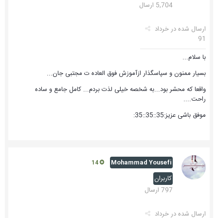
5,704 ارسال
ارسال شده در
خرداد
91
با سلام...
بسیار ممنون و سپاسگذار ازآموزش فوق العاده ت مجتبی جان...
واقعا که محشر بود...به شخصه خیلی لذت بردم... کامل جامع و ساده
راحت....
موفق باشی عزیز:35::35::35:
Mohammad Yousefi
14
کاربران
797 ارسال
ارسال شده در
خرداد