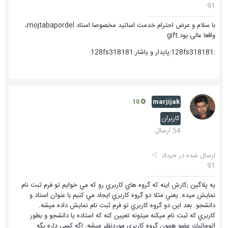
91
با سلام و عرض احترام خدمت اساتید مخصوصا استاد mojtabapordel،
واقعا عالی بود.gift
:128fs318181:پایدار و یاشار:128fs318181:
marjijak
10
کاربران
54 ارسال
ارسال شده در
خرداد
91
يه پلاگين ;كارش اينه كه گروه هاي كاربري رو كه مي خوايم تو فرم ثبت نام
نمايش ميده. يعني مثلا دو گروه كاربري ايجاد مي كنيم با عنوان استاد و
دانشجو. بعد اين دو گروه كاربري تو فرم ثبت نام نمايش داده ميشه.
كاربري كه ثبت نام ميكنه ميتونه تعيين كنه كه استاده يا دانشجو و بطور
اتوماتيك عضو همون گروه كاربري موردنظر ميشه. اگه کسی داره بگه