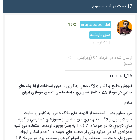
17 پست در این موضوع
mojtabapordel
17
مدیر بازنشته
411 ارسال
ارسال شده در
خرداد 91
(ویرایش
شده)
compat_25
آموزش جامع و كامل وبلاگ دهي به كاربران بدون استفاده از افزونه هاي
جانبي در جوملا 2.5 - كاملا تصويري
-
اختصاصي انجمن جوملاي ايران
سلام
مي خوايم بدون استفاده از افزونه هاي بلاگ دهي، به كاربران سايت
جوملاييمون وبلاگ بديم. براي اين منظور از مجوزهاي دسترسي و گروه
هاي كاربري كه در جوملا 2.5 (1.6 به بعد) بوجود اومده، استفاده مي كنيم.
همونطور كه مي دونيد يكي از ضعف هاي جوملا 1.5 عدم امكان ايجاد
مجوزهاي دسترسي مختلف براي انجام كارهاي مختلف بود. در جوملا 1.5