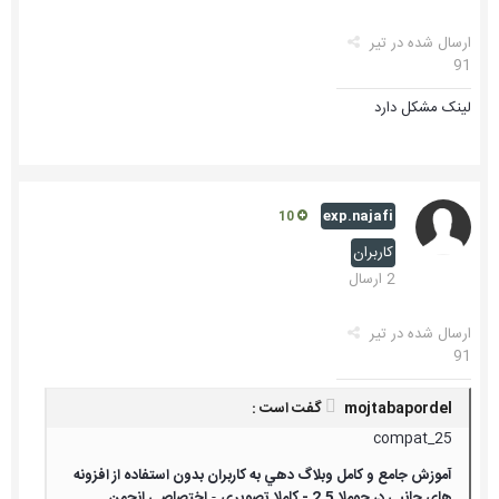
ارسال شده در
تیر
91
لینک مشکل دارد
exp.najafi
10
کاربران
2 ارسال
ارسال شده در
تیر
91
mojtabapordel گفت است :
compat_25
آموزش جامع و كامل وبلاگ دهي به كاربران بدون استفاده از افزونه
هاي جانبي در جوملا 2.5 - كاملا تصويري
-
اختصاصي انجمن