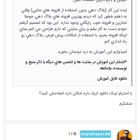
ايده اين كار (بلاگ دهي بدون استفاده از افزونه هاي جانبي) وقتي
به ذهنم خطور كرد كه ديدم بهترين افزونه هاي بلاگ دهي جوملا
تجارين و افزونه خوب رايگاني وجود نداره. اين بود كه تصميم گرفتم
خودم دست به كار بشم و براي سايتي كه دارم طراحي مي كنم بجاي
اينكه افزونه بخرم، با استفاده از امكانات پيش فرض، بلاگ دهي رو
راه اندازي كنم.
اميدوارم اين آموزش به درد دوستان بخوره.
*انتشار اين آموزش در سايت ها و انجمن هاي ديگه با ذكر منبع و
نويسنده، بلامانعه.
دانلود فايل آموزش
با احترام لینک دانلود ایراد داره.امکان داره اصلاحش کنید؟
متشکرم
mojtabapordel
17