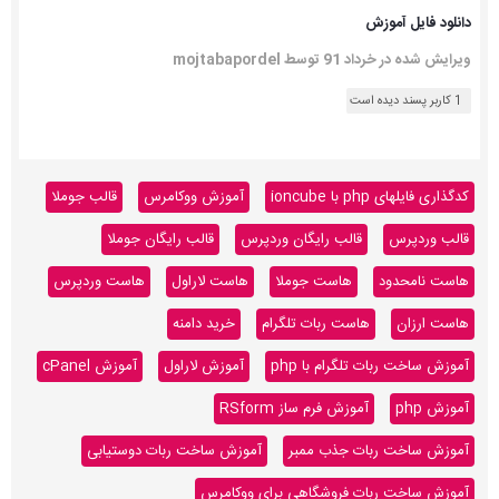
دانلود فايل آموزش
ویرایش شده در
خرداد 91
توسط mojtabapordel
1 کاربر پسند دیده است
کدگذاری فایلهای php با ioncube
آموزش ووکامرس
قالب جوملا
قالب وردپرس
قالب رایگان وردپرس
قالب رایگان جوملا
هاست نامحدود
هاست جوملا
هاست لاراول
هاست وردپرس
هاست ارزان
هاست ربات تلگرام
خرید دامنه
آموزش ساخت ربات تلگرام با php
آموزش لاراول
آموزش cPanel
آموزش php
آموزش فرم ساز RSform
آموزش ساخت ربات جذب ممبر
آموزش ساخت ربات دوستیابی
آموزش ساخت ربات فروشگاهی برای ووکامرس