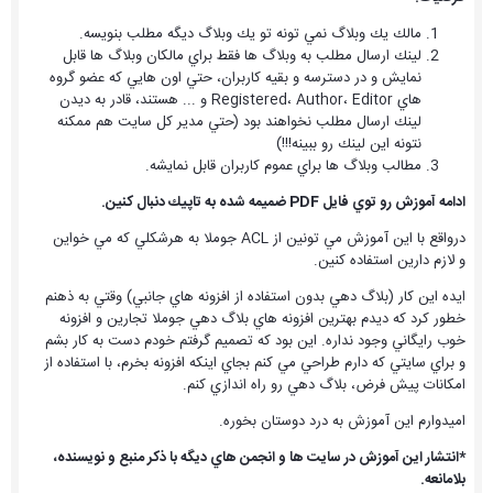
مالك يك وبلاگ نمي تونه تو يك وبلاگ ديگه مطلب بنويسه.
لينك ارسال مطلب به وبلاگ ها فقط براي مالكان وبلاگ ها قابل
نمايش و در دسترسه و بقيه كاربران، حتي اون هايي كه عضو گروه
هاي Registered، Author، Editor و ... هستند، قادر به ديدن
لينك ارسال مطلب نخواهند بود (حتي مدير كل سايت هم ممكنه
نتونه اين لينك رو ببينه!!!)
مطالب وبلاگ ها براي عموم كاربران قابل نمايشه.
ادامه آموزش رو توي فايل PDF ضميمه شده به تاپيك دنبال كنين.
درواقع با اين آموزش مي تونين از ACL جوملا به هرشكلي كه مي خواين
و لازم دارين استفاده كنين.
ايده اين كار (بلاگ دهي بدون استفاده از افزونه هاي جانبي) وقتي به ذهنم
خطور كرد كه ديدم بهترين افزونه هاي بلاگ دهي جوملا تجارين و افزونه
خوب رايگاني وجود نداره. اين بود كه تصميم گرفتم خودم دست به كار بشم
و براي سايتي كه دارم طراحي مي كنم بجاي اينكه افزونه بخرم، با استفاده از
امكانات پيش فرض، بلاگ دهي رو راه اندازي كنم.
اميدوارم اين آموزش به درد دوستان بخوره.
*انتشار اين آموزش در سايت ها و انجمن هاي ديگه با ذكر منبع و نويسنده،
بلامانعه.