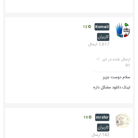
Komail
12
کاربران
1,617 ارسال
ارسال شده در
تیر
91
سلام دوست عزیز
لینک دانلود مشکل داره
mrshir
10
کاربران
142 ارسال