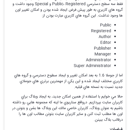
فقط سه سطح دسترسي Public، Registered و Special وجود داشت و
گروه هاي كاربري به طور پيش فرض ايجاد شده بودن و امكان تغيير اون
ها وجود نداشت. اين گروه هاي كاربري عبارت بودن از:
Public
Registered
Author
Editor
Publisher
Manager
Administrator
Super Administrator
اما از جوملا 1.6 به بعد امكان تغيير و ايجاد سطوح دسترسي و گروه هاي
كاربري مختلف ايجاد شده و اين يكي از مهمترين برتري هاي جوملاي
جديد نسبت به نسخه هاي قبليه.
حالا مي خوايم با استفاده از همين امكان جديد، به ايجاد وبلاگ براي
كاربران سايت بپردازيم. درواقع سناريوي ما اينه كه مجموعه هايي رو داشته
باشيم به عنوان وبلاگ، كاربران خاصي مالك اين وبلاگ ها بشن و بتونن در
اون ها مطلب ثبت كنن و ساير كاربران سايت بتونن مطالب اون ها را
درقالب بلاگ ببينن.
فرضيات: