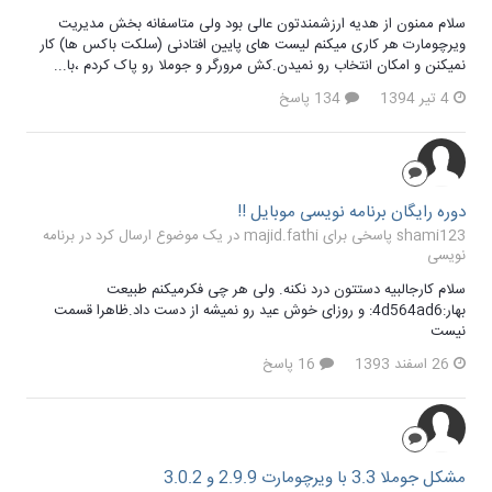
سلام ممنون از هدیه ارزشمندتون عالی بود ولی متاسفانه بخش مدیریت
ویرچومارت هر کاری میکنم لیست های پایین افتادنی (سلکت باکس ها) کار
نمیکنن و امکان انتخاب رو نمیدن.کش مرورگر و جوملا رو پاک کردم ،با...
4 تیر 1394
134 پاسخ
دوره رایگان برنامه نویسی موبایل !!
shami123 پاسخی برای majid.fathi در یک موضوع ارسال کرد در
برنامه
نویسی
سلام کارجالبیه دستتون درد نکنه. ولی هر چی فکرمیکنم طبیعت
بهار:4d564ad6: و روزای خوش عید رو نمیشه از دست داد.ظاهرا قسمت
نیست
26 اسفند 1393
16 پاسخ
مشکل جوملا 3.3 با ویرچومارت 2.9.9 و 3.0.2