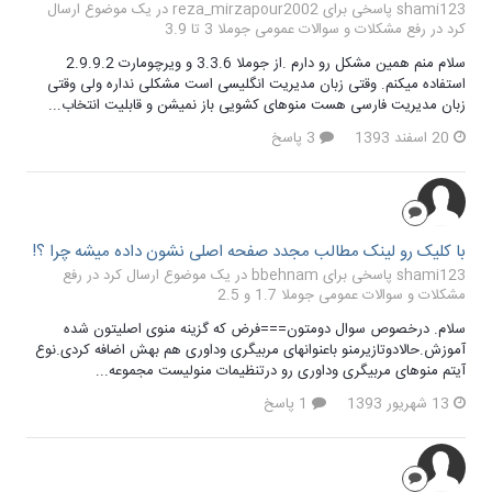
shami123 پاسخی برای reza_mirzapour2002 در یک موضوع ارسال
کرد در
رفع مشکلات و سوالات عمومی جوملا 3 تا 3.9
سلام منم همین مشکل رو دارم .از جوملا 3.3.6 و ویرچومارت 2.9.9.2
استفاده میکنم. وقتی زبان مدیریت انگلیسی است مشکلی نداره ولی وقتی
زبان مدیریت فارسی هست منوهای کشویی باز نمیشن و قابلیت انتخاب...
20 اسفند 1393
3 پاسخ
با کلیک رو لینک مطالب مجدد صفحه اصلی نشون داده میشه چرا ؟!
shami123 پاسخی برای bbehnam در یک موضوع ارسال کرد در
رفع
مشکلات و سوالات عمومی جوملا 1.7 و 2.5
سلام. درخصوص سوال دومتون===فرض که گزینه منوی اصلیتون شده
آموزش.حالادوتازیرمنو باعنوانهای مربیگری وداوری هم بهش اضافه کردی.نوع
آیتم منوهای مربیگری وداوری رو درتنظیمات منولیست مجموعه...
13 شهریور 1393
1 پاسخ