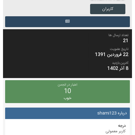
کاربران
تعداد ارسال ها
21
تاریخ عضویت
22 فروردین 1391
آخرین بازدید
8 آذر 1402
اعتبار در انجمن
10
خوب
درباره shami123
درجه
کاربر معمولی