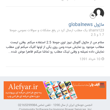
ماژول globalnews
shami123 یک مطلب ارسال کرد در
رفع مشکلات و سوالات عمومی جوملا
1.7 و 2.5
سلام.من از ماژول گلوبال نیوز توی جوملا 2.5 استفاده میکنم. وقتی لیست
مطالب موجود رو نمایش میده ومن روی یکی از اونها کلیک میکنم اون مطلب
نمایش داده نمیشه و وقتی لینک مطلب رو تماشا میکنم ظاهرا عوض شده...
10 خرداد 1391
انجمن جوملای ایران از سال 1390 - تلفن تماس 02165399984
Community Software by Invision Power Services, Inc.