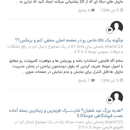
مازول های دیگه ای که از کا2 پشتیبانی میکنند ایجاد کنید که نیازی به...
5 تیر 1394
4 پاسخ
چگونه یک div خاص رو در صفحه اصلی مخفی کنم و برعکس؟؟
shami123 پاسخی برای K1-Aria در یک موضوع ارسال کرد در
رفع مشکلات
و سوالات عمومی جوملا 3 تا 3.9
سلام اگه قالبتون استاندارد باشه و پوزیشن ها و موقعیت کامپوننت رو مطابق
با اصول جوملا تعریف کردین که بقول دوستمون براحتی در بخش مدیریت
ماژول ها قابل کنترل برای نمایش و عدم نمایش در صفحات منوی...
5 تیر 1394
7 پاسخ
*هدیه بزرگ عید شعبان* شاپــَــرک قویترین و زیباترین بسته آماده
نصب فروشگاهی جوملا3.0
shami123 پاسخی برای حجت مردانه زاده در یک موضوع ارسال کرد در
قالبهای فارسی جوملا 3 تا 3.9