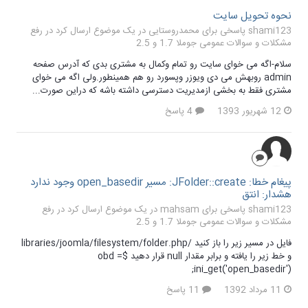
نحوه تحویل سایت
shami123 پاسخی برای محمدروستایی در یک موضوع ارسال کرد در
رفع
مشکلات و سوالات عمومی جوملا 1.7 و 2.5
سلام-اگه می خوای سایت رو تمام وکمال به مشتری بدی که آدرس صفحه
admin روبهش می دی ویوزر وپسورد رو هم همینطور.ولی اگه می خوای
مشتری فقط به بخشی ازمدیریت دسترسی داشته باشه که دراین صورت...
12 شهریور 1393
4 پاسخ
پیغام خطا: JFolder::create: مسیر open_basedir وجود ندارد
هشدار: انتق
shami123 پاسخی برای mahsam در یک موضوع ارسال کرد در
رفع
مشکلات و سوالات عمومی جوملا 1.7 و 2.5
فایل در مسیر زیر را باز کنید /libraries/joomla/filesystem/folder.php
و خط زیر را یافته و برابر مقدار null قرار دهید $obd =
ini_get('open_basedir');
11 مرداد 1392
11 پاسخ