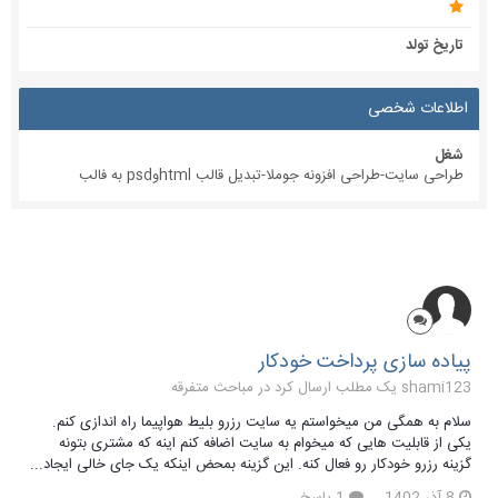
تاریخ تولد
اطلاعات شخصی
شغل
طراحی سایت-طراحی افزونه جوملا-تبدیل قالب htmlوpsd به فالب
پیاده سازی پرداخت خودکار
shami123 یک مطلب ارسال کرد در
مباحث متفرقه
سلام به همگی من میخواستم یه سایت رزرو بلیط هواپیما راه اندازی کنم.
یکی از قابلیت هایی که میخوام به سایت اضافه کنم اینه که مشتری بتونه
گزینه رزرو خودکار رو فعال کنه. این گزینه بمحض اینکه یک جای خالی ایجاد...
8 آذر 1402
1 پاسخ