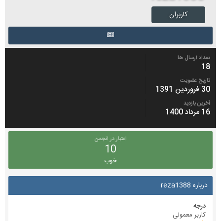
کاربران
تعداد ارسال ها
18
تاریخ عضویت
30 فروردین 1391
آخرین بازدید
16 مرداد 1400
اعتبار در انجمن
10
خوب
درباره reza1388
درجه
کاربر معمولی