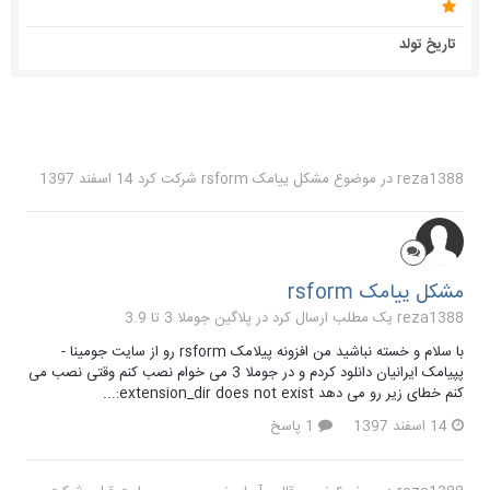
تاریخ تولد
reza1388
در موضوع
مشکل ییامک rsform
شرکت کرد
14 اسفند 1397
مشکل ییامک rsform
reza1388 یک مطلب ارسال کرد در
پلاگین جوملا 3 تا 3.9
با سلام و خسته نباشید من افزونه پیلامک rsform رو از سایت جومینا -
پپیامک ایرانیان دانلود کردم و در جوملا 3 می خوام نصب کنم وقتی نصب می
کنم خطای زیر رو می دهد extension_dir does not exist:...
14 اسفند 1397
1 پاسخ