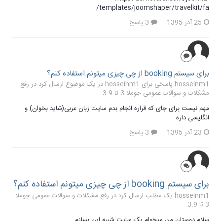
templates/joomshaper/travelkit/fa/
25 آذر 1395
3 پاسخ
برای سیستم booking از چی چیزی میتونم استفاده کنم؟
hosseinm1 پاسخی برای hosseinm1 در یک موضوع ارسال کرد در
رفع
مشکلات و سوالات عمومی جوملا 3 تا 3.9
مهم نیست برای جای که قراره انجام بدم سایت زبان عربی(شاید بخوان) و
انگلیسی داره
23 آذر 1395
3 پاسخ
برای سیستم booking از چی چیزی میتونم استفاده کنم؟
hosseinm1 یک مطلب ارسال کرد در
رفع مشکلات و سوالات عمومی جوملا
3 تا 3.9
سلام دوستان من میخوام یک سایت شبیه این بسازم