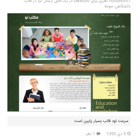
hosseinm1 نظری برای clik8000 در یک فایل ارسال کرد در
قالب
دانشگاهی جوملا
سرعت لود قالب بسیار پایین است
5 دی 1395
1 نظر