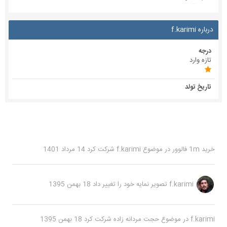
درباره f.karimi
درجه
تازه وارد
تاریخ تولد
خرید 1m فالوور
در موضوع
f.karimi
شرکت کرد
14 مرداد 1401
f.karimi
تصویر نمایه خود را تغییر داد
18 بهمن 1395
f.karimi
در موضوع
حجت مردانه زاده
شرکت کرد
18 بهمن 1395