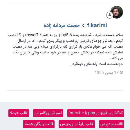
f.karimi
حجت مردانه زاده
سلام خسته نباشید ، شرمنده بنده php5.6 رو به همراه mysql7 و IIS نصب
کردم ، بعدش جوملای فارسی رو نصب و پیکر بندی کردم ، اما در ارسال
مطلب اگه می خوام عکس بار گزاری کنم بارگزاری میشه ولی هم در مطلب
نمایش داده نمیشه در بخش ادمین و هم در خود سایت وقتی کاربران نگاه
می کنند .
خواهشمند است راهنمایی فرمائید .
18 بهمن 1395
کدگذاری فایلهای php با ioncube
آموزش ووکامرس
قالب جوملا
قالب وردپرس
قالب رایگان وردپرس
قالب رایگان جوملا