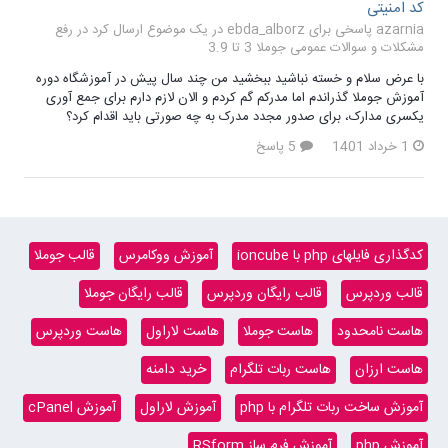
کد امنیتی
azarnia پاسخی برای ebda_alborz در یک موضوع ارسال کرد در
رفع
مشکلات و سوالات عمومی جوملا 3 تا 3.9
با عرض سلام و خسته نباشید ببخشید من چند سال پیش در آموزشگاه دوره
آموزش جوملا گذراندم اما مدرکم گم کردم و الان لازم دارم برای جمع آوری
یکسری مدارک، برای صدور مجدد مدرک به چه صورتی باید اقدام کرد؟
1 خرداد 1401
5 پاسخ
کدگذاری فایلهای php با ioncube
آموزش ووکامرس
قالب جوملا
قالب وردپرس
قالب رایگان وردپرس
قالب رایگان جوملا
هاست نامحدود
هاست جوملا
هاست لاراول
هاست وردپرس
هاست ارزان
هاست ربات تلگرام
خرید دامنه
آموزش ساخت ربات تلگرام با php
آموزش لاراول
آموزش cPanel
آموزش php
آموزش فرم ساز RSform