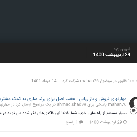
آخرین بازدید
29 اردیبهشت 1400
لوور
در موضوع
mahan76
شرکت کرد
14 مرداد 1401
مهارتهای فروش و بازاریابی : هفت اصل برای برند سازی به کمک مشتری
mahan76 پاسخی برای ahmad.shad99 در یک موضوع ارسال کرد در
مهارته
بسیار ممنونم از راهنمایی خوب شما. قطعا این فاکتورهای ذکر شده می تواند در 
29 اردیبهشت 1400
1 پاسخ