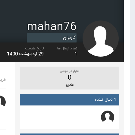
mahan76
کاربران
تعداد ارسال ها
تاریخ عضویت
1
29 اردیبهشت 1400
اعتبار در انجمن
0
خرید 1m فا
عادی
1 دنبال کننده