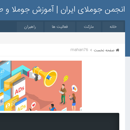
انجمن جوملای ایران | آموزش جوملا و 
خانه
مارکت
فعالیت ها
راهبران
mahan76
صفحه نخست