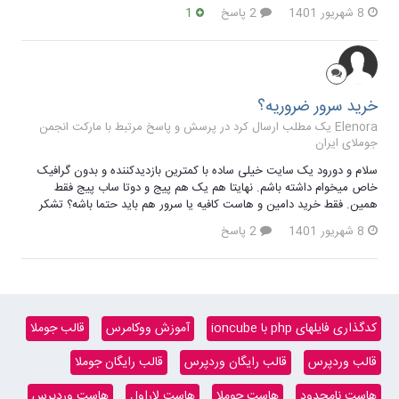
8 شهریور 1401
2 پاسخ
1
خرید سرور ضروریه؟
Elenora یک مطلب ارسال کرد در
پرسش و پاسخ مرتبط با مارکت انجمن
جوملای ایران
سلام و دورود یک سایت خیلی ساده با کمترین بازدیدکننده و بدون گرافیک
خاص میخوام داشته باشم. نهایتا هم یک هم پیج و دوتا ساب پیج فقط
همین. فقط خرید دامین و هاست کافیه یا سرور هم باید حتما باشه؟ تشکر
8 شهریور 1401
2 پاسخ
کدگذاری فایلهای php با ioncube
آموزش ووکامرس
قالب جوملا
قالب وردپرس
قالب رایگان وردپرس
قالب رایگان جوملا
هاست نامحدود
هاست جوملا
هاست لاراول
هاست وردپرس