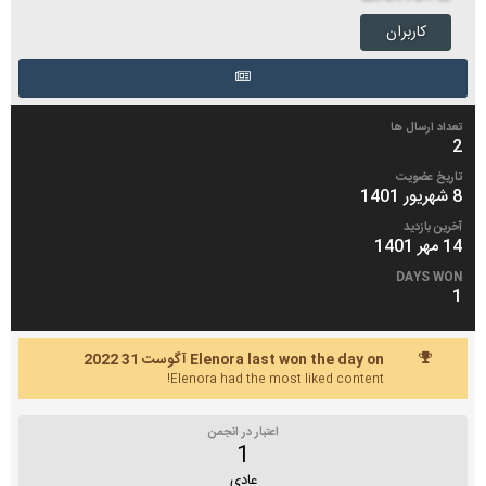
کاربران
تعداد ارسال ها
2
تاریخ عضویت
8 شهریور 1401
آخرین بازدید
14 مهر 1401
DAYS WON
1
Elenora last won the day on آگوست 31 2022
Elenora had the most liked content!
اعتبار در انجمن
1
عادی