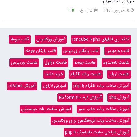
خرید رو انجام میدم.
8 شهریور 1401
2 پاسخ
1
کدگذاری فایلهای php با ioncube
آموزش ووکامرس
قالب جوملا
قالب وردپرس
قالب رایگان وردپرس
قالب رایگان جوملا
هاست نامحدود
هاست جوملا
هاست لاراول
هاست وردپرس
هاست ارزان
هاست ربات تلگرام
خرید دامنه
آموزش ساخت ربات تلگرام با php
آموزش لاراول
آموزش cPanel
آموزش php
آموزش فرم ساز RSform
آموزش ساخت ربات جذب ممبر
آموزش ساخت ربات دوستیابی
آموزش ساخت ربات فروشگاهی برای ووکامرس
آموزش طراحی سایت داینامیک با php