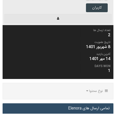
کاربران
تعداد ارسال ها
2
تاریخ عضویت
8 شهریور 1401
آخرین بازدید
14 مهر 1401
DAYS WON
1
نوع محتوا
تمامی ارسال های Elenora