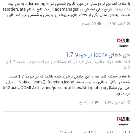
با سلام، تعدادی از دوستان در مورد تاریخ شمسی در adsmanager به من پیام
داده بودند. تاریخ برای نمایش در adsmanager در یک تابع به نام reorderDate
هست. به طور مثال یکی از view های مربوطه رو بررسی و شمسی می کنم: فایل...
5 آذر 1390
23 پاسخ
حل خطای iconv در جوملا 1.7
novinfard یک مطلب ارسال کرد در
رفع مشکلات و سوالات عمومی جوملا 1.7 و
2.5
با سلام، ممکنه شما هم با این مشکل برخورد کرده باشید که در جوملا 1.7 نصب
شده در لوکال، خطای زیر بروز بدهد: Notice: iconv() [function.iconv ... برای
حل این مشکل به JOOMLA/libraries/joomla/utilities/string.php خط 562
بروید: و...
24 دی 1390
14 پاسخ