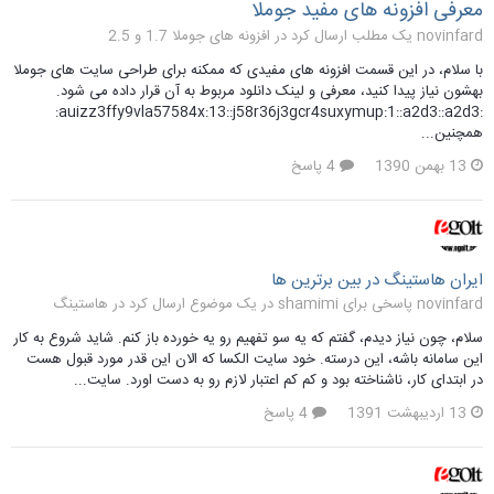
معرفی افزونه های مفید جوملا
novinfard یک مطلب ارسال کرد در
افزونه های جوملا 1.7 و 2.5
با سلام، در این قسمت افزونه های مفیدی که ممکنه برای طراحی سایت های جوملا
بهشون نیاز پیدا کنید، معرفی و لینک دانلود مربوط به آن قرار داده می شود.
:auizz3ffy9vla57584x:13::j58r36j3gcr4suxymup:1::a2d3::a2d3:
همچنین...
13 بهمن 1390
4 پاسخ
ایران هاستینگ در بین برترین ها
novinfard پاسخی برای shamimi در یک موضوع ارسال کرد در
هاستینگ
سلام، چون نیاز دیدم، گفتم که یه سو تفهیم رو یه خورده باز کنم. شاید شروع به کار
این سامانه باشه، این درسته. خود سایت الکسا که الان این قدر مورد قبول هست
در ابتدای کار، ناشناخته بود و کم کم اعتبار لازم رو به دست اورد. سایت...
13 اردیبهشت 1391
4 پاسخ