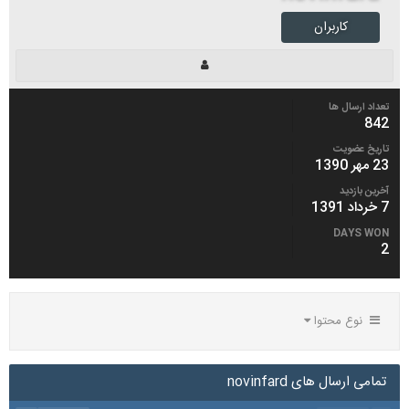
کاربران
تعداد ارسال ها
842
تاریخ عضویت
23 مهر 1390
آخرین بازدید
7 خرداد 1391
DAYS WON
2
نوع محتوا
تمامی ارسال های novinfard