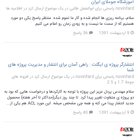
آموزشگاه جوملای ایران
novinfard پاسخی برای ابوالفضل طالبی در یک موضوع ارسال کرد در
اطلاعیه ها
سلام، برنامه ریزی ها انجام شده و کار ما تموم شده. منتظر پاسخ یکی دو مورد
هستیم که از سمت ما نیست و به زودی زمان رو اعلام می کنیم.
9 اردیبهشت 1391
36 پاسخ
انتشارگر پروژه ی ایگلت : راهی آسان برای انتشار و مدیریت پروژه های
شما
novinfard پاسخی برای novinfard در یک موضوع ارسال کرد در
افزونه های
جوملا 1.7 و 2.5
سلام مهندس پردل عزیز این پروژه با توجه به کارکردها و درخواست هایی که بود به
دو پروژه ی متفاوت تغییر پیدا کرد. تا چند روز دیگر(حداکثر تا آخر هفته) محصول
جدید انتشار پیدا می کنه و همه چی مشخص میشه. این مورد ACL هم یکی از...
9 اردیبهشت 1391
40 پاسخ