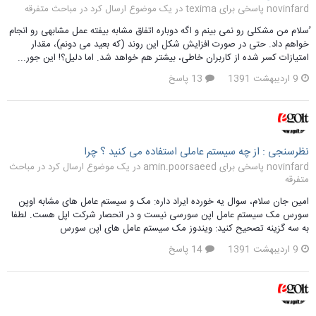
novinfard پاسخی برای texima در یک موضوع ارسال کرد در
مباحث متفرقه
ُسلام من مشکلی رو نمی بینم و اگه دوباره اتفاق مشابه بیفته عمل مشابهی رو انجام
خواهم داد. حتی در صورت افزایش شکل این روند (که بعید می دونم)، مقدار
امتیازات کسر شده از کاربران خاطی، بیشتر هم خواهد شد. اما دلیل؟! این جور...
9 اردیبهشت 1391
13 پاسخ
نظرسنجی : از چه سیستم عاملی استفاده می کنید ؟ چرا
novinfard پاسخی برای amin.poorsaeed در یک موضوع ارسال کرد در
مباحث
متفرقه
امین جان سلام، سوال یه خورده ایراد داره: مک و سیستم عامل های مشابه اوپن
سورس مک سیستم عامل اپن سورسی نیست و در انحصار شرکت اپل هست. لطفا
به سه گزینه تصحیح کنید: ویندوز مک سیستم عامل های اپن سورس
9 اردیبهشت 1391
14 پاسخ