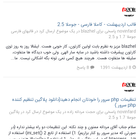
قالب اردیبهشت - کاملا فارسی - جوملا 2.5
novinfard پاسخی برای blazhel در یک موضوع ارسال کرد در
قالبهای فارسی
جوملا 1.7 و 2.5
blazhel عزیز به نظرم بابت اولین کارتون، کار خوبی هست. ایشالا روز به روز توی
کارتون پیشرفت داشته باشید در سایه سار الهی. ولی خوب دیدگاه ها متفاوت،
سلیقه ها متفاوت هست. هرچند هیچ کسی نمی تونه بگه اشکالی نیست. ما...
8 اردیبهشت 1391
8 پاسخ
تنظیمات php سرور را خودتان انجام دهید(دانلود پلاگین تنظیم کننده
php سرور )
novinfard پاسخی برای حجت مردانه زاده در یک موضوع ارسال کرد در
پلاگین
جوملا 1.7 و 2.5
سلام جناب آقای مردانه ممنون و چند نکته: این تنظیمات دو راه بیشتر نداره (در
صورتی که مدیر سرور رو کنار بزاریم): 1) استفاده از تابع ini_set() 2) استفاده از
فایل .htaccess که در این پلاگین از روش 1 استفاده کرده(احتمالا هنوز بررسی...