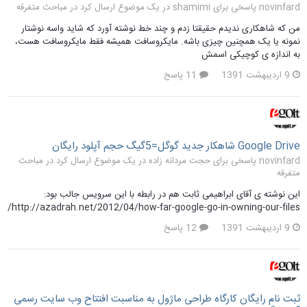
novinfard پاسخی برای shamimi در یک موضوع ارسال کرد در
مباحث متفرقه
من که شاهکاری ندیدم حقیقتا زدم و چند خط نوشته آورد که شاید واسه نوشتار
نمونه یا یک همچنین چیزی باشه. مایکروسافت همیشه فقط مایکروسافت هست،
به اندازه ی کوچیکی اسمش
9 اردیبهشت 1391
11 پاسخ
Google Drive شاهکار جدید گوگل=5گیگ حجم آپلود رایگان
novinfard پاسخی برای حجت مردانه زاده در یک موضوع ارسال کرد در
مباحث
متفرقه
این نوشته ی آقای ابراهیمی ثابت هم در رابطه با این سرویس جالب بود:
http://azadrah.net/2012/04/how-far-google-go-in-owning-our-files/
9 اردیبهشت 1391
12 پاسخ
ثبت نام رایگان کارگاه طراحی ماژول به مناسبت افتتاح وب سایت رسمی