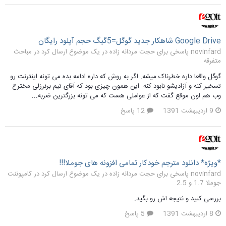
Google Drive شاهکار جدید گوگل=5گیگ حجم آپلود رایگان
novinfard پاسخی برای حجت مردانه زاده در یک موضوع ارسال کرد در
مباحث
متفرقه
گوگل واقعا داره خطرناک میشه. اگر به روش که داره ادامه بده می تونه اینترنت رو
تسخیر کنه و آزادیشو نابود کنه. این همون چیزی بود که آقای تیم برنرزلی مخترع
وب هم اون موقع گفت که از عواملی هست که می تونه بزرگترین ضربه...
9 اردیبهشت 1391
12 پاسخ
*ویژه* دانلود مترجم خودکار تمامی افزونه های جوملا!!!
novinfard پاسخی برای حجت مردانه زاده در یک موضوع ارسال کرد در
کامپوننت
جوملا 1.7 و 2.5
بررسی کنید و نتیجه اش رو بگید.
8 اردیبهشت 1391
5 پاسخ