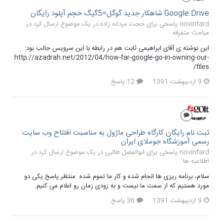
Google Drive شاهکار جدید گوگل=5گیگ حجم آپلود رایگان
novinfard پاسخی برای حجت مردانه زاده در یک موضوع ارسال کرد در
مباحث متفرقه
این نوشته ی آقای ابراهیمی ثابت هم در رابطه با این سرویس جالب بود:
http://azadrah.net/2012/04/how-far-google-go-in-owning-our-
files/
9 اردیبهشت 1391
12 پاسخ
ثبت نام رایگان کارگاه طراحی ماژول به مناسبت افتتاح وب سایت
رسمی آموزشگاه جوملای ایران
novinfard پاسخی برای ابوالفضل طالبی در یک موضوع ارسال کرد در
اطلاعیه ها
سلام، برنامه ریزی ها انجام شده و کار ما تموم شده. منتظر پاسخ یکی دو
مورد هستیم که از سمت ما نیست و به زودی زمان رو اعلام می کنیم.
9 اردیبهشت 1391
36 پاسخ