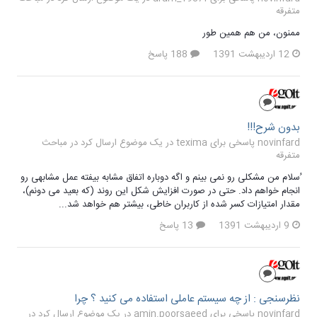
متفرقه
ممنون، من هم همین طور
12 اردیبهشت 1391
188 پاسخ
بدون شرح!!!
novinfard پاسخی برای texima در یک موضوع ارسال کرد در
مباحث
متفرقه
ُسلام من مشکلی رو نمی بینم و اگه دوباره اتفاق مشابه بیفته عمل مشابهی رو
انجام خواهم داد. حتی در صورت افزایش شکل این روند (که بعید می دونم)،
مقدار امتیازات کسر شده از کاربران خاطی، بیشتر هم خواهد شد...
9 اردیبهشت 1391
13 پاسخ
نظرسنجی : از چه سیستم عاملی استفاده می کنید ؟ چرا
novinfard پاسخی برای amin.poorsaeed در یک موضوع ارسال کرد در