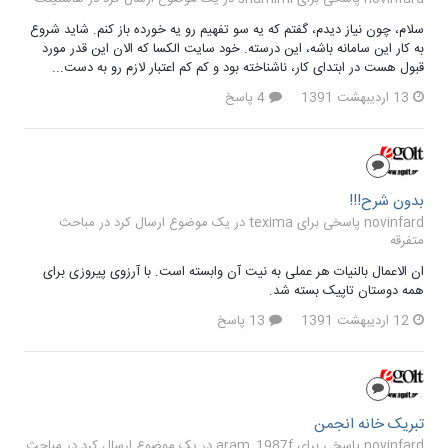
سلام، چون نیاز دیدم، گفتم که یه سو تفهیم رو یه خورده باز کنم. شاید شروع
به کار این سامانه باشه، این درسته. خود سایت الکسا که الان این قدر مورد
قبول هست در ابتدای کار، ناشناخته بود و کم کم اعتبار لازم رو به دست...
13 اردیبهشت 1391
4 پاسخ
بدون شرح!!!
novinfard پاسخی برای texima در یک موضوع ارسال کرد در
مباحث
متفرقه
ان الاعمال بالنیات هر عملی به نیت آن وابسته است. با آرزوی پیروزی برای
همه دوستان تاپیک بسته شد.
12 اردیبهشت 1391
13 پاسخ
تبریک خانه انجمن
novinfard پاسخی برای aram_1987f در یک موضوع ارسال کرد در
مباحث