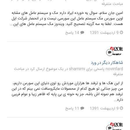
مباحث متفرقه
امین جان سلام، سوال یه خورده ایراد داره: مک و سیستم عامل های مشابه
اوپن سورس مک سیستم عامل اپن سورسی نیست و در انحصار شرکت اپل
هست. لطفا به سه گزینه تصحیح کنید: ویندوز مک سیستم عامل های اپن...
9 اردیبهشت 1391
14 پاسخ
شاهکار دیگر در ورد
novinfard پاسخی برای shamimi در یک موضوع ارسال کرد در
مباحث
متفرقه
از این هک ها و ترفند ها هزاران موردش رو توی دنیای اپن سورس داریم،
من چیز جذابی تو هیچ کدام از محصولات مایکروسافت نمی بینم که در این
ترفند هم نمونه اش باشه، جز یه خونه ی بی پایه که ظاهر زیبا و عوام فریبی
داره...
9 اردیبهشت 1391
11 پاسخ