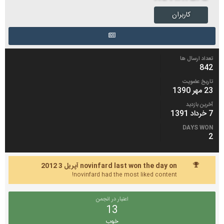
کاربران
تعداد ارسال ها
842
تاریخ عضویت
23 مهر 1390
آخرین بازدید
7 خرداد 1391
DAYS WON
2
novinfard last won the day on آپریل 3 2012
novinfard had the most liked content!
اعتبار در انجمن
13
خوب