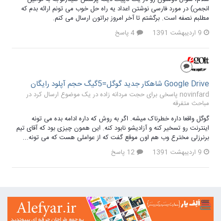
انجمن) در مورد فارسی نوشتن اعداد یه راه حل خوب می تونم ارائه بدم که
مطلبم نصفه است. برگشتم تا آخر امروز براتون ارسال می کنم.
9 اردیبهشت 1391
4 پاسخ
Google Drive شاهکار جدید گوگل=5گیگ حجم آپلود رایگان
novinfard پاسخی برای حجت مردانه زاده در یک موضوع ارسال کرد در
مباحث متفرقه
گوگل واقعا داره خطرناک میشه. اگر به روش که داره ادامه بده می تونه
اینترنت رو تسخیر کنه و آزادیشو نابود کنه. این همون چیزی بود که آقای تیم
برنرزلی مخترع وب هم اون موقع گفت که از عواملی هست که می تونه...
9 اردیبهشت 1391
12 پاسخ