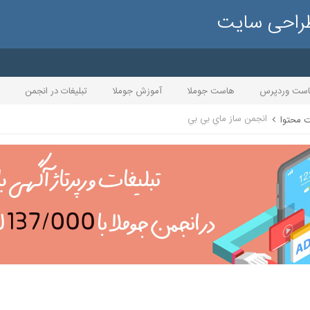
طراحی سایت
ست وردپرس
هاست جوملا
آموزش جوملا
تبلیغات در انجمن
انجمن ساز ماي بي بي
ت محتوا