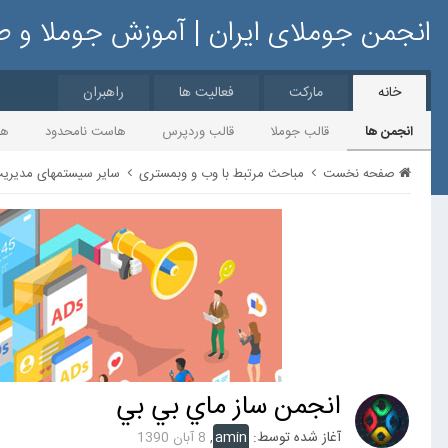
انجمن جوملای ایران | آموزش جوملا و 
خانه
مارکت
فعالیت ها
راهبران
انجمن ها
قالب جوملا
قالب وردپرس
هاست نامحدود
ها
صفحه نخست
مباحث مرتبط با وب و وبمستری
سایر سیستمهای مدیری
انجمن ساز ماي بي بي
آغاز شده توسط:
amin
,
8 آبان 1390