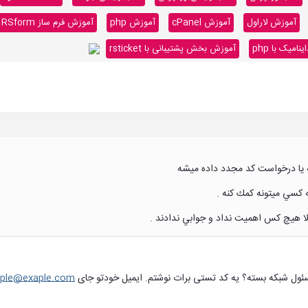
آموزش لاراول
آموزش cPanel
آموزش php
آموزش فرم ساز RSform
میک با php
آموزش بخش پشتیبانی با rsticket
 يا درخواست كد مجدد داده ميشه
 كسي ميتونه كمك كنه .
ا هيچ كس اهميت نداد و جوابي ندادند .
ple@exaple.com