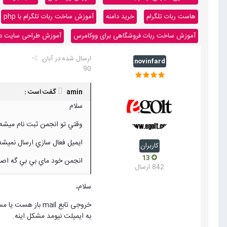
هاست ربات تلگرام
خرید دامنه
آموزش ساخت ربات تلگرام با php
آموزش ساخت ربات فروشگاهی برای ووکامرس
آموزش طراحی سایت داینا
ارسال شده در
آبان
novinfard
90
amin گفت است :
سلام
وقتي تو انجمن ثبت نام ميشه
ايميل فعال سازي ارسال نميشه
کاربران
13
انجمن خود ماي بي بي گه اصل
842 ارسال
سلام،
خروجی تابع mail باز هست یا مسئول شبکه بسته؟ یه کد تستی برات نوشتم. ایمیل خودتو جای
به ایمیلت نیومد مشکل اینه.