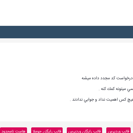
 درخواست كد مجدد داده ميشه
ي ميتونه كمك كنه .
يچ كس اهميت نداد و جوابي ندادند .
قالب وردپرس
قالب رایگان وردپرس
قالب رایگان جوملا
هاست نامحدود