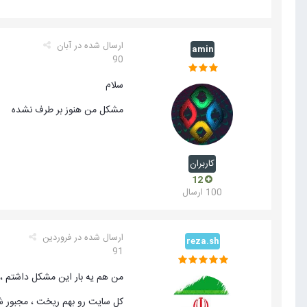
ارسال شده در
آبان
amin
90
سلام
مشكل من هنوز بر طرف نشده
کاربران
12
100 ارسال
ارسال شده در
فروردین
reza.sh
91
من هم یه بار این مشکل داشتم ، 
کل سایت رو بهم ریخت ، مجبور 