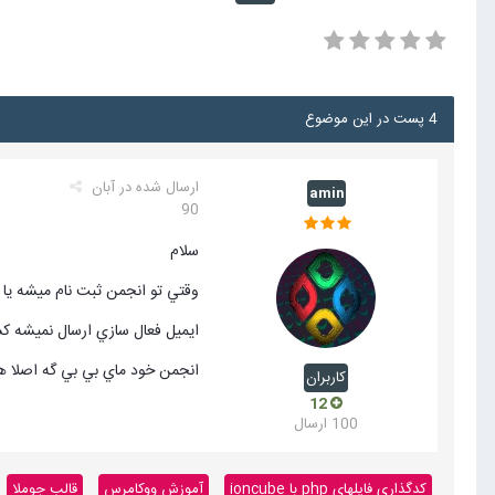
4 پست در این موضوع
ارسال شده در
آبان
amin
90
سلام
وقتي تو انجمن ثبت نام ميشه يا
ايميل فعال سازي ارسال نميشه كس
انجمن خود ماي بي بي گه اصلا ه
کاربران
12
100 ارسال
کدگذاری فایلهای php با ioncube
آموزش ووکامرس
قالب جوملا