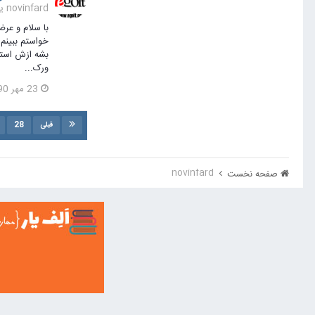
novinfard یک مطلب ارسال کرد در
ورک...
23 مهر 1390
28
قبلی
novinfard
صفحه نخست