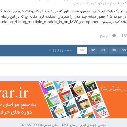
برنامه نویسی
خواستم ببینم در جوملا 1.5 چطور میشه چند مدل را همزمان استفاده کرد. مقاله ای که
1 پاسخ
33
32
31
30
29
صفحه 33 از 33
انجمن جوملای ایران از سال 1390 - تلفن تماس 02165399984