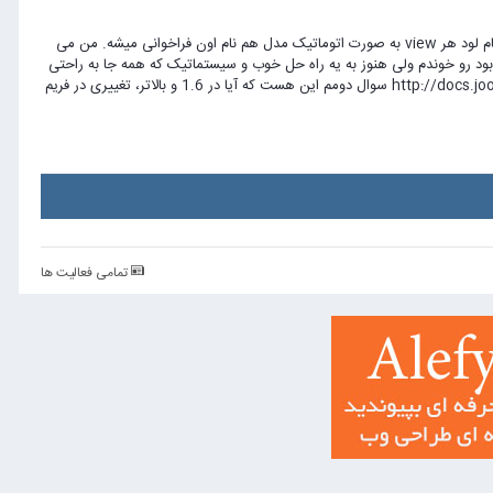
با سلام و عرض تبریک بابت ایجاد این انجمن، همان طور که می دونید در کامپوننت های جوملا، هنگام لود هر view به صورت اتوماتیک مدل هم نام اون فراخوانی میشه. من می
 در این رابطه بود رو خوندم ولی هنوز به یه راه حل خوب و سیستماتیک که همه جا به راحتی
بشه ازش استفاده کرد نرسیدم: http://docs.joomla.org/Using_multiple_models_in_an_MVC_component سوال دومم این هست که آیا در 1.6 و بالاتر، تغییری در فریم
تمامی فعالیت ها