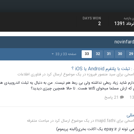
 بازدید
DAYS WON
2
33
32
31
30
29
صفحه 33 از 33
 با پلتفرم Android یا iOS ؟
فناوری اطلاعات
ارم شاید زیاد ربطی نداشته ولی بی ربط هم نیست. من به دنبال یه تبلت اندروییدی ه
ا میخوای wifi هست. تا حالا همچین چیزی دیدید؟
21 پاسخ
مللی
مباحث متفرقه
ک اکانت بخری(البته پریموم)