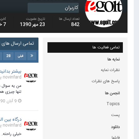
کاربران
تعداد ارسال ها
تاریخ عضویت
آخرین
842
23 مهر 1390
7 خرداد 1391
تمامی ارسال های novinfard
تمامی فعالیت ها
28
قبلی
نمایه ها
نظرات نمایه
بیشتر بدانید : تبلت
novinfard پاسخی برای سید منصور فیروزه در یک موضوع ارسال کرد در
پاسخ های نظرات
من یه سوال د
تنها چیزی هم که ازش مسلم
انجمن ها
9 آبان 1390
Topics
پست
درگاه بین ال
novinfard پاسخی برای majid.fathi در یک موضوع ارسال کرد در
دانلود
خیلی راحته. می تونه از epay.ir ی
فایلها