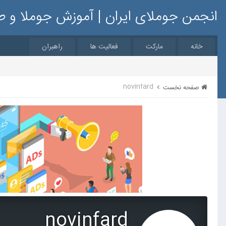
انجمن جوملای ایران | آموزش جوملا و 
خانه
مارکت
فعالیت ها
راهبران
novinfard
صفحه نخست
novinfard