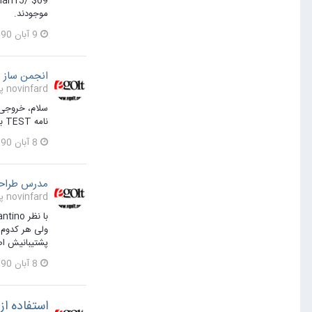
موجودند.
9 آبان 1390
انجمن ساز 
novinfard پاسخی برای amin در یک موضوع ارسال کرد در
نامه TEST به ایمیلت نیومد مشکل اینه.
8 آبان 1390
مدرس طراح
novinfard پاسخی برای gogerd در یک موضوع ارسال کرد در
پشتیبانیش اص
8 آبان 1390
استفاده از چند مدل 