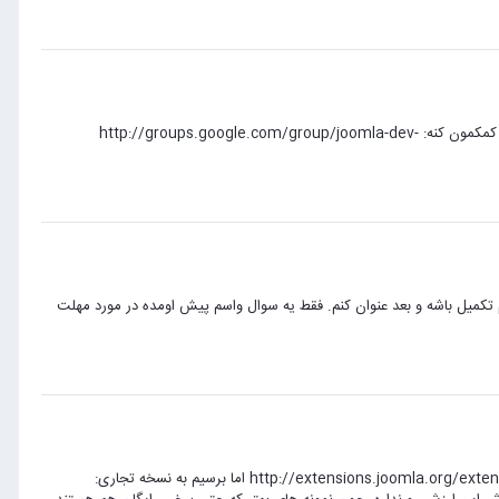
یه بحث خیلی داغی هم در این رابطه توی گروه گوگل گسترش دهندگان جوملا هست که شاید بیشتر کمکمون کنه: http://groups.google.com/group/joomla-dev-
کمیل باشه و بعد عنوان کنم. فقط یه سوال واسم پیش اومده در مورد مهلت
نسخه قبلی داکمن که رایگان بوده رو خود گسترش دهندگان پشتیبانی نمی کنند: http://extensions.joomla.org/extensions/82/details اما برسیم به نسخه تجاری: