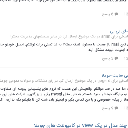
http://demo.joomlatools.eu/docman15/ $69 به نظر من نمی ا
6 پاسخ
ماي بي بي
سایر سیستمهای مدیریت محتوا
3 پاسخ
ی سایت جوملا
رفع مشکلات و سوالات عمومی جوملا .5
با نظر tarantino صد در صد موافقم. واقعیتش این هست که فروم های پشتیبانی پروسه ای متفا
ولی هر کدوم تو جایگاه خودش مفید هست. به طور مثال 
لا از پیغام خصوصی و با من تماس بگیر و ایمیلو یادداشت کن تا بقیشو بگم نداریم. 
9 پاسخ
در یک view در کامپوننت های جوملا