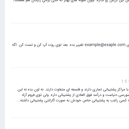
رزه. نه به خاطر این که خودش این ارزش رو نداره. چون نمونه های بهتر که حتی برخی رایگان هم هستند،
سلام، خروجی تابع mail باز هست یا مسئول شبکه بسته؟ یه کد تستی برات نوشتم. ایمیل خودتو جای example@exaple.com تغییر بده. بعد توی روت آپ کن و تست کن. اگه
1
وت با مراکز پشتیبانی تجاری دارند و فلسفه ای متفاوت دارند. نه اون بده نه این.
mysql یکی از بزرگترین شرکت های اپن سورسی دنیاست و درآمد فوق العادی از پشتیبانی داره. ولی توی فروم آزاد
اگه کسی راغب به پشتیبانی خاص خودش به صورت گارانتی پشتیبانی داشته...