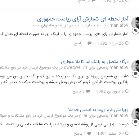
22 دی 1392
3 پاسخ
آمار لحظه ای شمارش آرای ریاست جمهوری
maniaf69 یک مطلب ارسال کرد در
ابزارها و سایتهای مفید
آمار شمارش راي هاي رييس جمهوري را از لينک زير به صورت لحظه اي دنبال کنيد
25 خرداد 1392
1 پاسخ
درگاه متصل به بانک اما کاملا مجازی
maniaf69 پاسخی برای qweqwe_71 در یک موضوع ارسال کرد در
رفع مشکلات 
دقیقا من همچین پروژه ای برای یک نفر پیاده سازی کردم اگه بخوای من می تون
پلاگین پرداخت طراحی کردم که بهش وصل میشه و پرداخت میکنه درضمن کد 
5 فروردین 1392
5 پاسخ
ویرایش فرم ورود به ادمین جوملا
maniaf69 پاسخی برای gilar در یک موضوع ارسال کرد در
رفع مشکلات و سوالات عم
دوست عزیز می تونی از پوشه ادمین و پوشه تمپلیت ها قالب اصلی رو انتخاب کنی و فایل login.php 
29 اسفند 1391
1 پاسخ