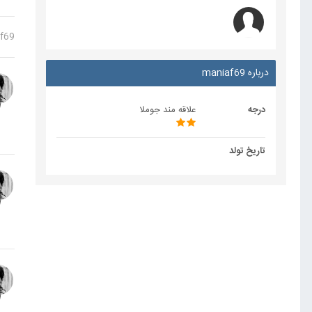
f69
درباره maniaf69
درجه
علاقه مند جوملا
تاریخ تولد