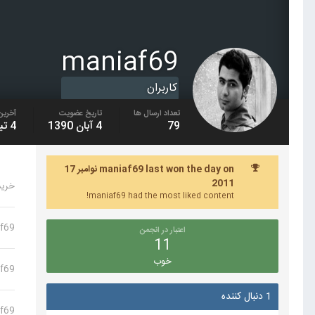
maniaf69
کاربران
تعداد ارسال ها
تاریخ عضویت
آخرین 
79
4 آبان 1390
4 تیر 1395
maniaf69 last won the day on نوامبر 17
2011
خرید 1m فا
maniaf69 had the most liked content!
f69
اعتبار در انجمن
11
خوب
f69
1 دنبال کننده
f69