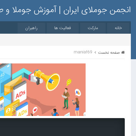
انجمن جوملای ایران | آموزش جوملا و 
خانه
مارکت
فعالیت ها
راهبران
maniaf69
صفحه نخست