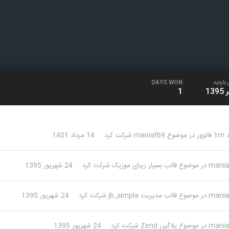
بازدید
DAYS WON
1
لوور
در موضوع
maniaf69
شرکت کرد
14 مرداد 1401
mania
در موضوع
قالب بسیار زیبای موزیک
شرکت کرد
24 شهریور 1395
mania
در موضوع
قالب مدیریت jb_simpla
شرکت کرد
24 شهریور 1395
mania
در موضوع
پلاگین Zend
شرکت کرد
24 شهریور 1395