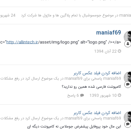
mania
در موضوع
جومسوشیال با تمام پلاگین ها و ماژول ها
شرکت کرد
24 شهریور 1395
maniaf69
rc="
http://allintech.ir
/asset/img/logo.png" alt="logo.png" /></a>
<a href="
22 آبان 1394
اضافه کردن فیلد عکس کاربر
maniaf69 پاسخی برای maniaf69 در یک موضوع ارسال کرد در
رفع مشکلات و سو
کامپوننت فارسی شده همین رو ندارید؟
10 شهریور 1393
6 پاسخ
اضافه کردن فیلد عکس کاربر
maniaf69 پاسخی برای maniaf69 در یک موضوع ارسال کرد در
رفع مشکلات و سو
این مال خود پروفایل پیشفرض جوملاس نه کامپوننت دیگه ای