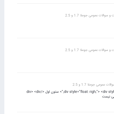
 سوالات عمومی جوملا 1.7 و 2.5
 سوالات عمومی جوملا 1.7 و 2.5
ت عمومی جوملا 1.7 و 2.5
ساختارو بزار رو HTML و از کد زیر استفاده کن <div style="float: righ;"> <div style="float: right; width: 80%;"> ستون اول </div> <div