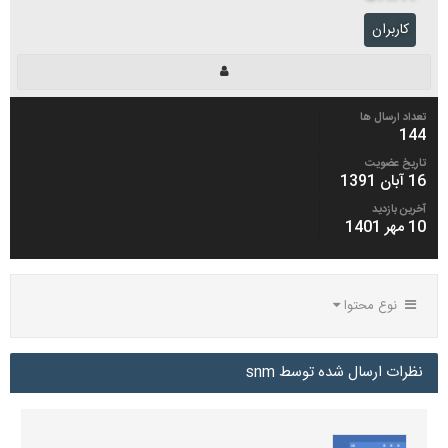
کاربران
تعداد ارسال ها
144
تاریخ عضویت
16 آبان 1391
آخرین بازدید
10 مهر 1401
نوع محتوا
نظرات ارسال شده توسط snm