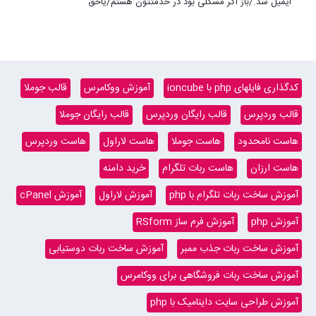
ایمیل شد./باز اگر مشکلی بود در خدمتتون هستم/یاحق
کدگذاری فایلهای php با ioncube
آموزش ووکامرس
قالب جوملا
قالب وردپرس
قالب رایگان وردپرس
قالب رایگان جوملا
هاست نامحدود
هاست جوملا
هاست لاراول
هاست وردپرس
هاست ارزان
هاست ربات تلگرام
خرید دامنه
آموزش ساخت ربات تلگرام با php
آموزش لاراول
آموزش cPanel
آموزش php
آموزش فرم ساز RSform
آموزش ساخت ربات جذب ممبر
آموزش ساخت ربات دوستیابی
آموزش ساخت ربات فروشگاهی برای ووکامرس
آموزش طراحی سایت داینامیک با php