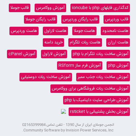
کدگذاری فایلهای php با ioncube
آموزش ووکامرس
قالب جوملا
قالب وردپرس
قالب رایگان وردپرس
قالب رایگان جوملا
هاست نامحدود
هاست جوملا
هاست لاراول
هاست وردپرس
هاست ارزان
هاست ربات تلگرام
خرید دامنه
آموزش ساخت ربات تلگرام با php
آموزش لاراول
آموزش cPanel
آموزش php
آموزش فرم ساز RSform
آموزش ساخت ربات جذب ممبر
آموزش ساخت ربات دوستیابی
آموزش ساخت ربات فروشگاهی برای ووکامرس
آموزش طراحی سایت داینامیک با php
آموزش بخش پشتیبانی با rsticket
انجمن جوملای ایران از سال 1390 - تلفن تماس 02165399984
Community Software by Invision Power Services, Inc.