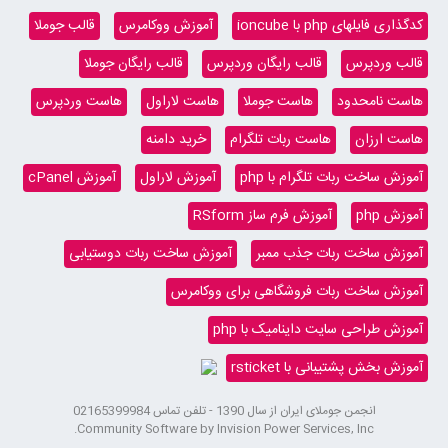
کدگذاری فایلهای php با ioncube
آموزش ووکامرس
قالب جوملا
قالب وردپرس
قالب رایگان وردپرس
قالب رایگان جوملا
هاست نامحدود
هاست جوملا
هاست لاراول
هاست وردپرس
هاست ارزان
هاست ربات تلگرام
خرید دامنه
آموزش ساخت ربات تلگرام با php
آموزش لاراول
آموزش cPanel
آموزش php
آموزش فرم ساز RSform
آموزش ساخت ربات جذب ممبر
آموزش ساخت ربات دوستیابی
آموزش ساخت ربات فروشگاهی برای ووکامرس
آموزش طراحی سایت داینامیک با php
آموزش بخش پشتیبانی با rsticket
انجمن جوملای ایران از سال 1390 - تلفن تماس 02165399984
Community Software by Invision Power Services, Inc.