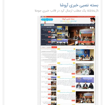
بسته نصبی خبری آروشا
sizou_h یک مطلب ارسال کرد در
قالب خبری جوملا