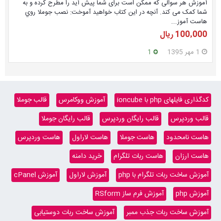
آموزش هر سوالی که ممکن است برای شما پیش آید را مطرح کرده و به
شما کمک می کند. آنچه در این کتاب خواهید آموخت: نصب جوملا روي
هاست آموز...
100٬000 ریال
1 مهر 1395
1
کدگذاری فایلهای php با ioncube
آموزش ووکامرس
قالب جوملا
قالب وردپرس
قالب رایگان وردپرس
قالب رایگان جوملا
هاست نامحدود
هاست جوملا
هاست لاراول
هاست وردپرس
هاست ارزان
هاست ربات تلگرام
خرید دامنه
آموزش ساخت ربات تلگرام با php
آموزش لاراول
آموزش cPanel
آموزش php
آموزش فرم ساز RSform
آموزش ساخت ربات جذب ممبر
آموزش ساخت ربات دوستیابی