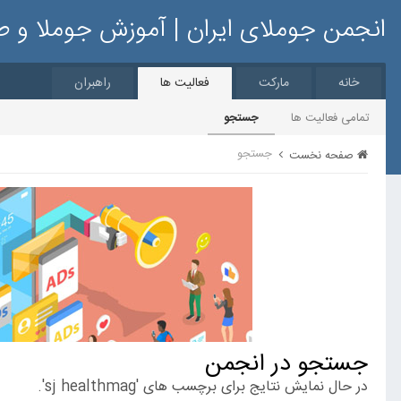
انجمن جوملای ایران | آموزش جوملا و 
خانه
مارکت
فعالیت ها
راهبران
تمامی فعالیت ها
جستجو
جستجو
صفحه نخست
جستجو در انجمن
در حال نمایش نتایج برای برچسب های 'sj healthmag'.