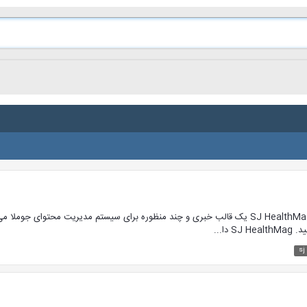
مشاهده محصول قالب خبری و چند منظوره SJ HealthMag SJ HealthMag یک قالب خبری و چند منظوره برای 
ا...
sj