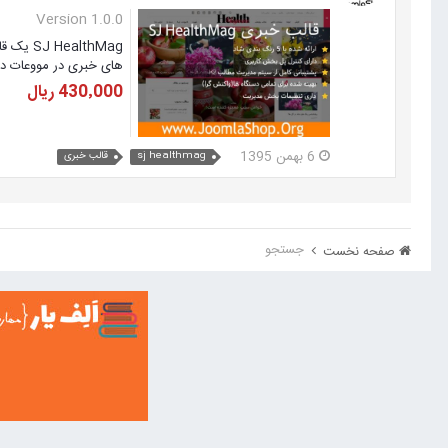
Version 1.0.0
althMag
های خبری در مووعات دیگر نیز استفاده نمایید. SJ HealthMag دارای دو نوع طرح
430٬000 ریال
6 بهمن 1395
sj healthmag
قالب خبری
جستجو
صفحه نخست