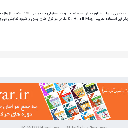
SJ He یک قالب خبری و چند منظوره برای سیستم مدیریت محتوای جوملا می باشد. منطور از وا
 بندی و شیوه نمایش می باشد که شما می توانید بر طبق سلیه خود یکی را ا...
انجمن جوملای ایران از سال 1390 - تلفن تماس 02165399984