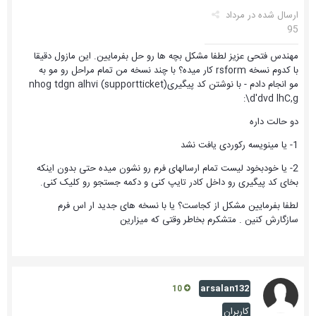
ارسال شده در
مرداد
95
مهندس فتحی عزیز لطفا مشکل بچه ها رو حل بفرمایین. این مازول دقیقا
با کدوم نسخه rsform کار میده؟ با چند نسخه من تمام مراحل رو مو به
مو انجام دادم - با نوشتن کد پیگیری(supportticket) nhog tdgn alhvi
\d'dvd lhC,g:
دو حالت داره
1- یا مینویسه رکوردی یافت نشد
2- یا خودبخود لیست تمام ارسالهای فرم رو نشون میده حتی بدون اینکه
بخای کد پیگیری رو داخل کادر تایپ کنی و دکمه جستجو رو کلیک کنی.
لطفا بفرمایین مشکل از کجاست؟ یا با نسخه های جدید ار اس فرم
سازگارش کنین . متشکرم بخاطر وقتی که میزارین
arsalan132
10
کاربران