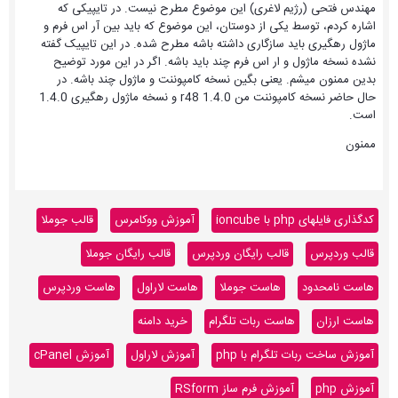
مهندس فتحی (رژیم لاغری) این موضوع مطرح نیست. در تایپیکی که
اشاره کردم، توسط یکی از دوستان، این موضوع که باید بین آر اس فرم و
ماژول رهگیری باید سازگاری داشته باشه مطرح شده. در این تایپیک گفته
نشده نسخه ماژول و ار اس فرم چند باید باشه. اگر در این مورد توضیح
بدین ممنون میشم. یعنی بگین نسخه کامپوننت و ماژول چند باشه. در
حال حاضر نسخه کامپوننت من 1.4.0 r48 و نسخه ماژول رهگیری 1.4.0
است.
ممنون
کدگذاری فایلهای php با ioncube
آموزش ووکامرس
قالب جوملا
قالب وردپرس
قالب رایگان وردپرس
قالب رایگان جوملا
هاست نامحدود
هاست جوملا
هاست لاراول
هاست وردپرس
هاست ارزان
هاست ربات تلگرام
خرید دامنه
آموزش ساخت ربات تلگرام با php
آموزش لاراول
آموزش cPanel
آموزش php
آموزش فرم ساز RSform