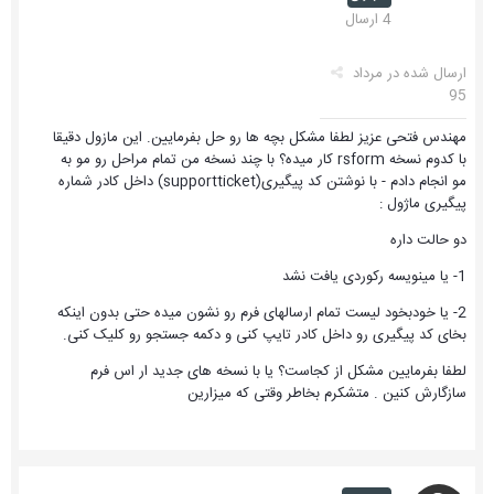
4 ارسال
ارسال شده در
مرداد
95
مهندس فتحی عزیز لطفا مشکل بچه ها رو حل بفرمایین. این مازول دقیقا
با کدوم نسخه rsform کار میده؟ با چند نسخه من تمام مراحل رو مو به
مو انجام دادم - با نوشتن کد پیگیری(supportticket) داخل کادر شماره
پیگیری ماژول :
دو حالت داره
1- یا مینویسه رکوردی یافت نشد
2- یا خودبخود لیست تمام ارسالهای فرم رو نشون میده حتی بدون اینکه
بخای کد پیگیری رو داخل کادر تایپ کنی و دکمه جستجو رو کلیک کنی.
لطفا بفرمایین مشکل از کجاست؟ یا با نسخه های جدید ار اس فرم
سازگارش کنین . متشکرم بخاطر وقتی که میزارین