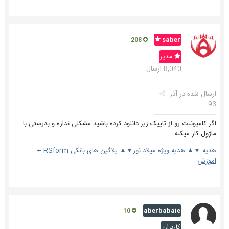
saber
208
مدیر
8,040 ارسال
ارسال شده در
آذر
93
اگر کامپوننت رو از تاپیک زیر دانلود کرده باشید مشکلی نداره و بدرستی با
ماژول کار میکنه
هدیه ▼▲ هدیه ویژه میلاد نور▼▲ پلاگین های بانکی RSform +
اموزش
aberbabaie
10
کاربران