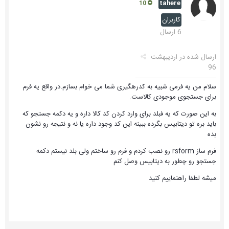
tahere
10
کاربران
6 ارسال
ارسال شده در
اردیبهشت
96
سلام من یه فرمی شبیه به کدرهگیری شما می خوام بسازم.در واقع یه فرم
برای جستجوی موجودی کالاست.
به این صورت که یه فبلد برای وارد کردن کد کالا داره و یه دکمه جستجو که
باید بره تو دیتابیس بگرده ببینه این کد وجود داره یا نه و نتیجه رو نشون
بده
فرم ساز rsform رو نصب کردم و فرم رو ساختم ولی بلد نیستم دکمه
جستجو رو چطور به دیتابیس وصل کنم
میشه لطفا راهنماییم کنید