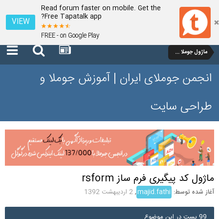
Read forum faster on mobile. Get the
Free Tapatalk app?
VIEW
FREE - on Google Play
ماژول جوملا 1.7 و 2.5
انجمن جوملای ایران | آموزش جوملا و
طراحی سایت
ماژول کد پیگیری فرم ساز rsform
آغاز شده توسط:
majid.fathi
,
2 اردیبهشت 1392
99 پست در این موضوع