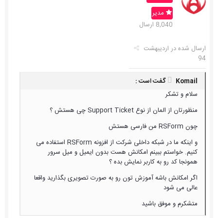
مدیر
8,040 ارسال
ارسال شده در
اردیبهشت
94
Komail گفت است :
سلام و تشکر
منظورتان از المان از نوع Support Ticket چی هستش ؟
چون RSForm من فارسی هستش
و اینکه ما در شبکه داخلی شرکت از افزونه RSForm استفاده می
کنیم. خواستم ببینم امکانش هست بدون ایمیل و میل سرور
همونجا کد رو به کاربر نمایش بده ؟
اگر امکانش باشه آموزش تون رو به صورت تصویری بگذارید واقعا
عالی می شود
متشکرم و موفق باشید