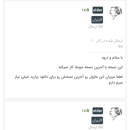
elder
14
کاربران
90 ارسال
ارسال شده در
آذر
94
با سلام و درود
این نسخه با آخرین نسخه جوملا کار نمیکنه .
لطفا عزیزان این ماژول رو آخرین نسخش رو برای دانلود بزارید خیلی نیاز
مبرم دارم
elder
14
کاربران
90 ارسال