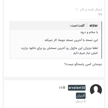
ارسال شده در
آذر
94
elder گفت است :
با سلام و درود
این نسخه با آخرین نسخه جوملا کار نمیکنه .
لطفا عزیزان این ماژول رو آخرین نسخش رو برای دانلود بزارید
خیلی نیاز مبرم دارم
دوستان کسی پاسخگو نیست؟
arsalan132
10
کاربران
4 ارسال