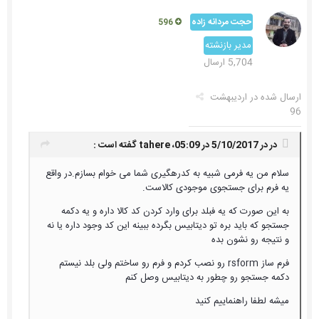
حجت مردانه زاده
596
مدیر بازنشته
5,704 ارسال
ارسال شده در
اردیبهشت
96
در در 5/10/2017 در 05:09،
tahere
گفته است :
سلام من یه فرمی شبیه به کدرهگیری شما می خوام بسازم.در واقع
یه فرم برای جستجوی موجودی کالاست.
به این صورت که یه فبلد برای وارد کردن کد کالا داره و یه دکمه
جستجو که باید بره تو دیتابیس بگرده ببینه این کد وجود داره یا نه
و نتیجه رو نشون بده
فرم ساز rsform رو نصب کردم و فرم رو ساختم ولی بلد نیستم
دکمه جستجو رو چطور به دیتابیس وصل کنم
میشه لطفا راهنماییم کنید