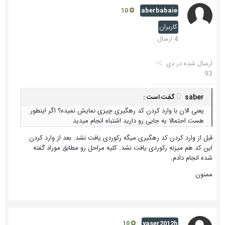
aberbabaie
10
کاربران
4 ارسال
ارسال شده در
دی
93
saber گفت است :
یعنی الان با وارد کردن کد رهگیری چیزی نمایش نمیده؟ اگر اینطور
هست احتمالا یه جایی رو دارید اشتباه انجام میدید
قبل از وارد کردن کد رهگیری میگه رکوردی یافت نشد. بعد از وارد کردن
این کد هم میزنه رکوردی یافت نشد. کلیه مراحل رو مطابق موراد گفته
شده انجام دادم.
ممنون
yaser2012h
10