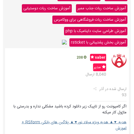
آموزش ساخت ربات جذب ممبر
آموزش ساخت ربات دوستیابی
آموزش ساخت ربات فروشگاهی برای ووکامرس
آموزش طراحی سایت داینامیک با php
آموزش بخش پشتیبانی با rsticket
saber
208
مدیر
8,040 ارسال
ارسال شده در
آذر
93
اگر کامپوننت رو از تاپیک زیر دانلود کرده باشید مشکلی نداره و بدرستی با
ماژول کار میکنه
هدیه ▼▲ هدیه ویژه میلاد نور▼▲ پلاگین های بانکی RSform +
اموزش