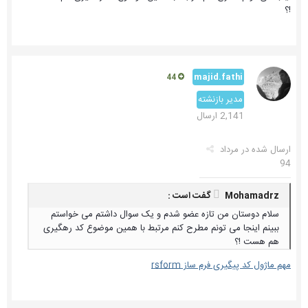
!؟
majid.fathi
44
مدیر بازنشته
2,141 ارسال
ارسال شده در
مرداد
94
Mohamadrz گفت است :
سلام دوستان من تازه عضو شدم و یک سوال داشتم می خواستم
ببینم اینجا می تونم مطرح کنم مرتبط با همین موضوع کد رهگیری
هم هست !؟
مهم ماژول کد پیگیری فرم ساز rsform