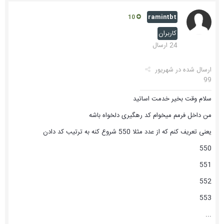
ramintbt
10
کاربران
24 ارسال
ارسال شده در
شهریور
99
سلام وقت بخیر خدمت اساتید
من داخل فرمم میخوام کد رهگیری دلخواه باشه
یعنی تعریف کنم که از عدد مثلا 550 شروع کنه به ترتیب کد دادن
550
551
552
553
...