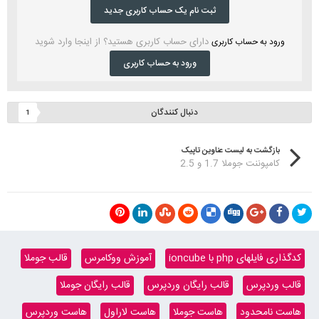
ثبت نام یک حساب کاربری جدید
دارای حساب کاربری هستید؟ از اینجا وارد شوید
ورود به حساب کاربری
ورود به حساب کاربری
دنبال کنندگان
1
بازگشت به لیست عناوین تاپیک
کامپوننت جوملا 1.7 و 2.5
کدگذاری فایلهای php با ioncube
آموزش ووکامرس
قالب جوملا
قالب وردپرس
قالب رایگان وردپرس
قالب رایگان جوملا
هاست نامحدود
هاست جوملا
هاست لاراول
هاست وردپرس