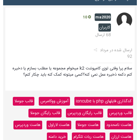
ma2020
10
کاربران
68 ارسال
ارسال شده در
مرداد
92
سلام.پرا وقتی توی کامپوننت k2 میخوام مجموعه یا مطلب بسازم یا دخیره
کنم دکمه ذخیره عمل نمی کنه؟کسی میتونه کمک کنه باید چکار کنم؟
کدگذاری فایلهای php با ioncube
آموزش ووکامرس
قالب جوملا
قالب وردپرس
قالب رایگان وردپرس
قالب رایگان جوملا
هاست نامحدود
هاست جوملا
هاست لاراول
هاست وردپرس
هاست ارزان
هاست ربات تلگرام
خرید دامنه