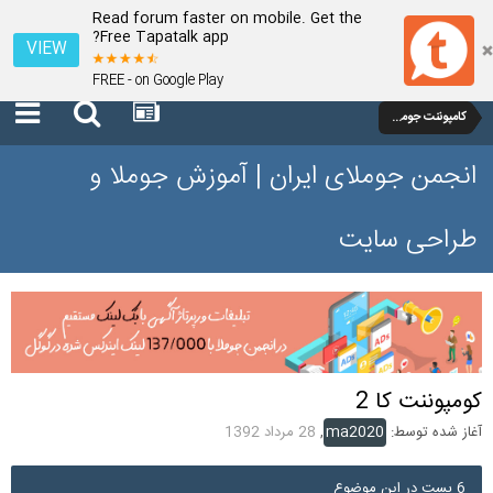
Read forum faster on mobile. Get the
Free Tapatalk app?
VIEW
FREE - on Google Play
کامپوننت جوملا 1.7 و 2.5
انجمن جوملای ایران | آموزش جوملا و
طراحی سایت
کومپوننت کا 2
آغاز شده توسط:
ma2020
,
28 مرداد 1392
6 پست در این موضوع