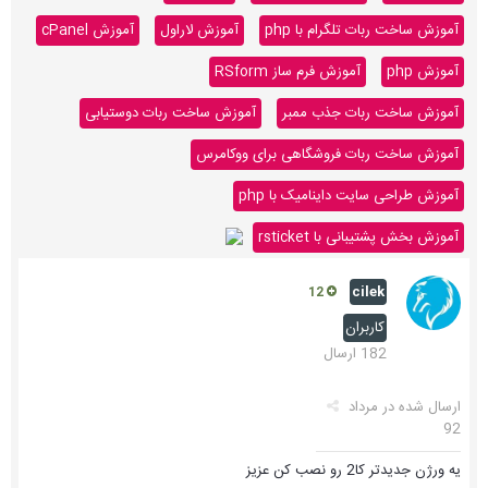
آموزش ساخت ربات تلگرام با php
آموزش لاراول
آموزش cPanel
آموزش php
آموزش فرم ساز RSform
آموزش ساخت ربات جذب ممبر
آموزش ساخت ربات دوستیابی
آموزش ساخت ربات فروشگاهی برای ووکامرس
آموزش طراحی سایت داینامیک با php
آموزش بخش پشتیبانی با rsticket
cilek
12
کاربران
182 ارسال
ارسال شده در
مرداد
92
یه ورژن جدیدتر کا2 رو نصب کن عزیز