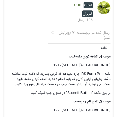
Olive
10
کاربران
106 ارسال
ارسال شده در
اردیبهشت 91
(ویرایش
شده)
...ادامه
مرحله 4. اضافه کردن دکمه ثبت
[ATTACH=CONFIG]1219[/ATTACH]
نکته. RS Form Pro اجازه نمیدهد که فرمی بسازید که دکمه ثبت نداشته
باشد. بنابراین اولین کاری که باید انجام دهدید اضافه کردن دکمه تایید
است. می توانید آن را در سمت چپ در قسمت فیلدهای فرم پیدا کنید.
بر روی دکمه "Submit Button" در ستون چپ کلیک کنید.
مرحله 5. دادن نام و برچسب
[ATTACH=CONFIG]1220[/ATTACH]