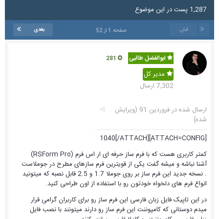
1,287 پست در این موضوع
قبلی
بعدی
صفحه 1 از 52
ابوالفضل طالبی
281
مدیر کل
7,302 ارسال
ارسال شده در
فروردین 91
(ویرایش
شده)
[ATTACH=CONFIG]1040[/ATTACH]
کمتر کاربری هست که با فرم ساز حرفه ای ار اس فرم (RSForm Pro)
آشنا نباشه و میشه گفت یکی از قویترین فرم سازهای مطرح در جوملاست
. نسخه جدید این فرم ساز بر روی جوملا 1.7 و 2.5 قابل نصبه که میتونید
انواع فرم های دلخواه خودتون رو با استفاده از اون طراحی کنید.
در این تاپیک فایل زبان فارسی این فرم ساز رو برای کاربران گرامی قرار
میدم دوستانی که کامپوننت این فرم ساز رو دارند میتونند با نصب فایل