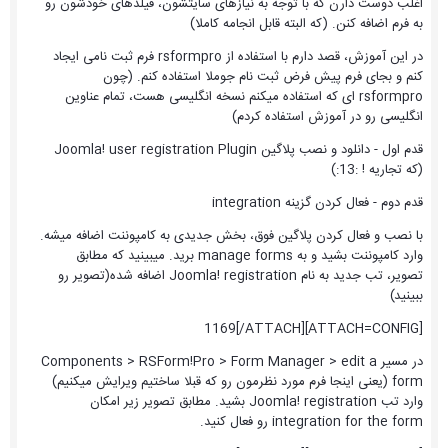
اغلب دوست دارن که با توجه به نیازهای سایتشون، فیلدهای خودشون رو
به فرم اضافه کنن. (که البته قابل انجامه کاملا)
در این آموزش، قصد دارم با استفاده از rsformpro فرم ثبت نامی ایجاد
کنم و بجای فرم پیش فرض ثبت نام جوملا استفاده کنم. (چون
rsformpro ای که استفاده میکنم نسخه انگلیسی هست، تمام عناوین
انگلیسی رو در آموزش استفاده کردم)
قدم اول - دانلود و نصب پلاگین Joomla! user registration Plugin
(که تجاریه ! :13:)
قدم دوم - فعال کردن گزینه integration
با نصب و فعال کردن پلاگین فوق، بخش جدیدی به کامپوننت اضافه میشه.
وارد کامپوننت بشید و به manage forms برید. میبینید که مطابق
تصویر، تب جدید به نام Joomla! registration اضافه شده(تصویر رو
ببینید)
[ATTACH=CONFIG]1169[/ATTACH]
در مسیر Components > RSForm!Pro > Form Manager > edit a
form (یعنی اینجا فرم مورد نظرمون رو که قبلا ساختیم ویرایش میکنیم)
وارد تب Joomla! registration بشید. مطابق تصویر زیر امکان
integration for the form رو فعال کنید.