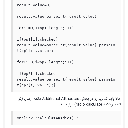
result.value=0;

result.value=parseInt(result.value);

for(i=0;i<op1.length;i++)

if(op1[i].checked) 
result.value=parseInt(result.value)+parseIn
t(op1[i].value);

for(i=0;i<op2.length;i++)

if(op2[i].checked) 
result.value=parseInt(result.value)+parseIn
t(op2[i].value);}
حالا باید کد زیر رو در بخش Additional Attributes دکمه ارسال (تو
تصویر دکمه radio calculate) قرار بدید:
onclick="calculateRadio();"