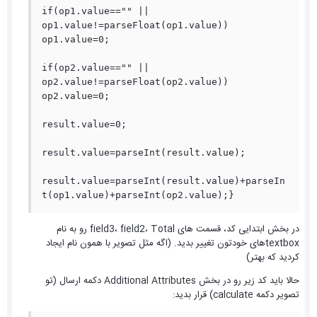
if(op1.value=="" || 
op1.value!=parseFloat(op1.value)) 
op1.value=0;

if(op2.value=="" || 
op2.value!=parseFloat(op2.value)) 
op2.value=0;

result.value=0;

result.value=parseInt(result.value);

result.value=parseInt(result.value)+parseIn
t(op1.value)+parseInt(op2.value);}
در بخش ابتدایی کد، قسمت های field3، field2، Total رو به نام
textboxهای خودتون تغییر بدید. (اگه مثل تصویر با همون نام ایجاد
کردید که بهتر)
حالا باید کد زیر رو در بخش Additional Attributes دکمه ارسال (تو
تصویر دکمه calculate) قرار بدید: