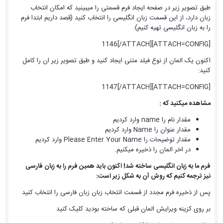
طبق تصویر زیر در صفحه ایجاد فرم قسمتی را میبینید که امکان انتخاب
زبان دارد، از این قسمت زبان انگلیسی را انتخاب کنید (قصد داریم ابتدا فرم
را به زبان انگلیسی تهیه کنیم):
[ATTACH=CONFIG]1146[/ATTACH]
اکنون یک المان از نوع فیلد متنی ایجاد کنید و طبق تصویر زیر ان را کامل
کنید:
[ATTACH=CONFIG]1147[/ATTACH]
مشاهده میکنید که :
مقدار نام را name وارد کردیم
مقدار عنوان را Name وارد کردیم
مقدار توضیحات را Please Enter Your Name وارد کردیم
در اخر المان را ذخیره میکنیم.
فرم ما به زبان انگلیسی ساخته شد! اکنون باید همین فرم را به زبان فارسی
نیز ترجمه کنیم که روش آن به شکل زیر است:
پس از ذخیره فرم مجدد از قسمت انتخاب زبان زبان فارسی را انتخاب کنید
بر روی کزینه ویرایش المان قبلی که ساخته بودید کلیک کنید