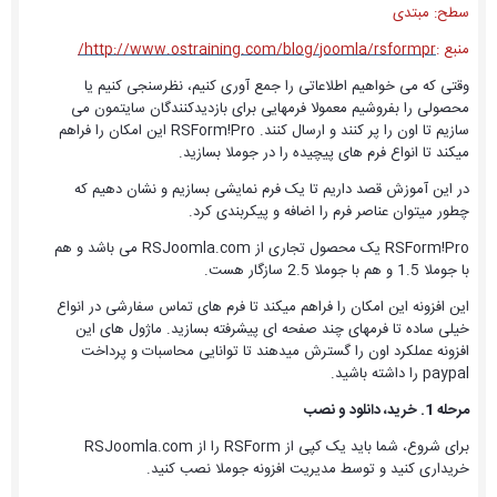
سطح: مبتدی
منبع :
http://www.ostraining.com/blog/joomla/rsformpr/
وقتی که می خواهیم اطلاعاتی را جمع آوری کنیم، نظرسنجی کنیم یا
محصولی را بفروشیم معمولا فرمهایی برای بازدیدکنندگان سایتمون می
سازیم تا اون را پر کنند و ارسال کنند. RSForm!Pro این امکان را فراهم
میکند تا انواع فرم های پیچیده را در جوملا بسازید.
در این آموزش قصد داریم تا یک فرم نمایشی بسازیم و نشان دهیم که
چطور میتوان عناصر فرم را اضافه و پیکربندی کرد.
RSForm!Pro یک محصول تجاری از RSJoomla.com می باشد و هم
با جوملا 1.5 و هم با جوملا 2.5 سازگار هست.
این افزونه این امکان را فراهم میکند تا فرم های تماس سفارشی در انواع
خیلی ساده تا فرمهای چند صفحه ای پیشرفته بسازید. ماژول های این
افزونه عملکرد اون را گسترش میدهند تا توانایی محاسبات و پرداخت
paypal را داشته باشید.
مرحله 1. خرید، دانلود و نصب
برای شروع، شما باید یک کپی از RSForm را از RSJoomla.com
خریداری کنید و توسط مدیریت افزونه جوملا نصب کنید.