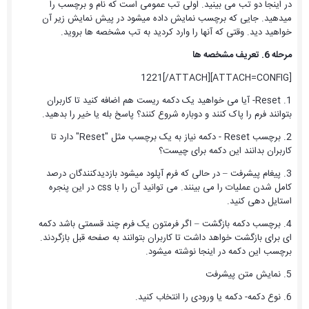
در اینجا دو تب می بینید. اولی تب عمومی است که نام و برچسب را
میدهید. جایی که برچسب نمایش داده میشود در پیش نمایش زیر آن
خواهید دید. وقتی که آنها را وارد کردید به تب مشخصه ها بروید.
مرحله 6. تعریف مشخصه ها
[ATTACH=CONFIG]1221[/ATTACH]
1. Reset- آیا می خواهید یک دکمه ریست هم اضافه کنید تا کاربران
بتوانند فرم را پاک کنند و دوباره شروع کنند؟ پاسخ بله یا خیر را بدهید.
2. برچسب Reset - دکمه نیاز به یک برچسب مثل "Reset" دارد تا
کاربران بدانند این دکمه برای چیست؟
3. پیغام پیشرفت – در حالی که فرم آپلود میشود بازدیدکنندگان درصد
کامل شدن عملیات را می بینند. می توانید آن را با css در این پنجره
استایل دهی کنید.
4. برچسب دکمه بازگشت – اگر فرمتون یک فرم چند قسمتی باشد دکمه
ای برای بازگشت خواهد داشت تا کاربران بتوانند به صفحه قبل بازگردند.
برچسب این دکمه در اینجا نوشته میشود.
5. نمایش متن پیشرفت
6. نوع دکمه- دکمه یا ورودی را انتخاب کنید.