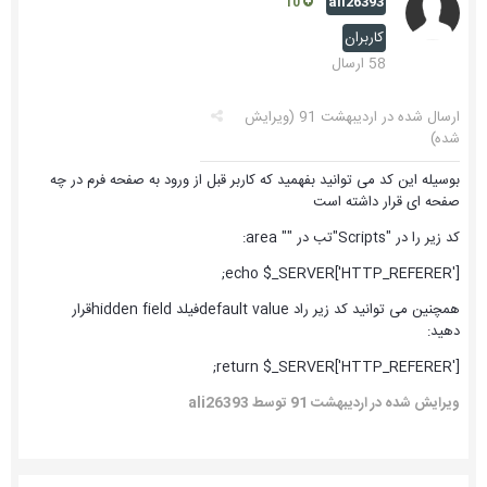
ali26393
10
کاربران
58 ارسال
ارسال شده در
اردیبهشت 91
(ویرایش
شده)
بوسیله این کد می توانید بفهمید که کاربر قبل از ورود به صفحه فرم در چه
صفحه ای قرار داشته است
کد زیر را در "Scripts"تب در "" area:
echo $_SERVER['HTTP_REFERER'];
همچنین می توانید کد زیر راد default valueفیلد hidden fieldقرار
دهید:
return $_SERVER['HTTP_REFERER'];
ویرایش شده در
اردیبهشت 91
توسط ali26393