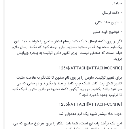
ببینید.
• دکمه ارسال
• عنوان فیلد متنی
• توضیح فیلد متنی
اگر بر روی دکمه ارسال کلیک کنید پیغام اعتبار سنجی را خواهید دید. این
یک فرم ساده بود که توانستید بسازید. ولی توجه کنید که دکمه ارسال بالای
فیلد است، که منطقی نیست. برای تغییر دادن ترتیب به پنجره ویرایش
بروید.
[ATTACH=CONFIG]1254[/ATTACH]
برای تغییر ترتیب، ماوس را بر روی نام ستون تا نشانگر به علامت مثبت
تغییر شکل پیدا کند. کلیک چپ کنید و فیلد را بگیرید و در جایی که می
خواهید باشد بکشید. بر روی آیکون دکمه ذخیره در بالای ستون کلیک کنید
تا ترتیب جدید ذخیره شود.؟
[ATTACH=CONFIG]1255[/ATTACH]
خوب حالا بیشتر شبیه یک فرم معمولی شد.
این یک فرآیند پایه ای است، شما باید اینکار را برای هر نوع فیلدی که می