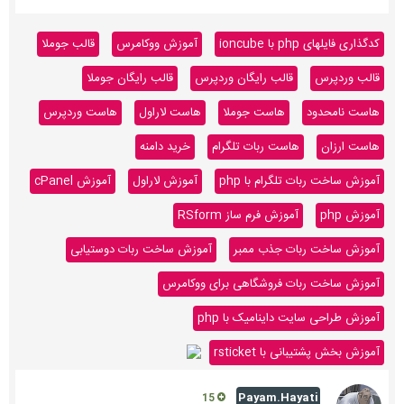
کدگذاری فایلهای php با ioncube
آموزش ووکامرس
قالب جوملا
قالب وردپرس
قالب رایگان وردپرس
قالب رایگان جوملا
هاست نامحدود
هاست جوملا
هاست لاراول
هاست وردپرس
هاست ارزان
هاست ربات تلگرام
خرید دامنه
آموزش ساخت ربات تلگرام با php
آموزش لاراول
آموزش cPanel
آموزش php
آموزش فرم ساز RSform
آموزش ساخت ربات جذب ممبر
آموزش ساخت ربات دوستیابی
آموزش ساخت ربات فروشگاهی برای ووکامرس
آموزش طراحی سایت داینامیک با php
آموزش بخش پشتیبانی با rsticket
Payam.Hayati
15