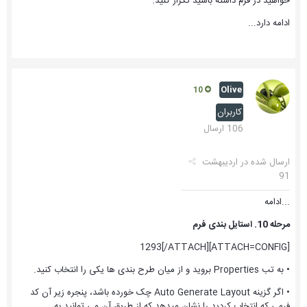
خواهید در فرم داشته باشید تکرار کنید.
ادامه دارد...
Olive
10
کاربران
106 ارسال
ارسال شده در
اردیبهشت
91
...ادامه
مرحله 10. استایل بندی فرم
[ATTACH=CONFIG]1293[/ATTACH]
• به تب Properties بروید و از میان طرح بندی ها یکی را انتخاب کنید.
• اگر گزینه Auto Generate Layout چک خورده باشد، پنجره زیر آن کد
فرمی که انتخاب کردید را نشان میدهد که از طریق آن می توانید به