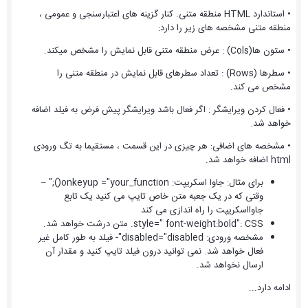
• استاندارد HTML منطقه متنی. کنار گزینه های اعتبارسنجی و عمومی ،
منطقه متنی مشخصه های زیر را دارد:
• ستون ها(Cols) : عرض منطقه متنی قابل نمایش را مشخص میکند.
• سطرها (Rows) : تعداد سطرهای قابل نمایش در منطقه متنی را
مشخص می کند.
• فعال کردن ویرایشگر : اگر فعال باشد ویرایشگر پیش فرض به فیلد اضافه
خواهد شد.
• مشخصه های اضافی: هر چیزی در این قسمت ، مستقیما به تگ ورودی
html اضافه خواهد شد.
برای مثال: جاوا اسکریپت: onkeyup ="your_function();" –
وقتی که در یک جعبه متن خاص تایپ می کنید یک تابع
جاوااسکریپت را راه اندازی می کند
style=" font-weight:bold": CSS. متن درشت خواهد شد.
مشخصه ورودی: disabled="disabled"- فیلد به طور کامل غیر
فعال خواهد شد. نمی توانید درون فیلد تایپ کنید و مقدار آن
ارسال نخواهد شد.
ادامه دارد...