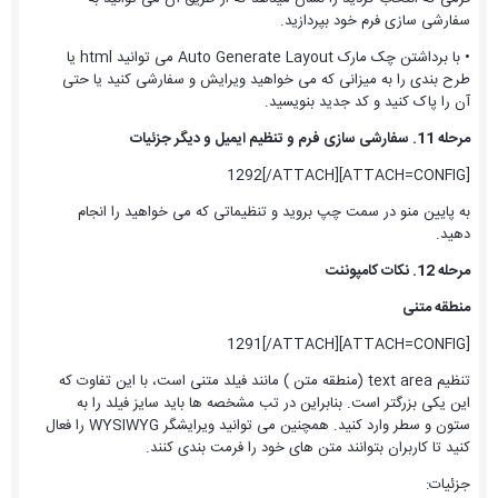
سفارشی سازی فرم خود بپردازید.
• با برداشتن چک مارک Auto Generate Layout می توانید html یا
طرح بندی را به میزانی که می خواهید ویرایش و سفارشی کنید یا حتی
آن را پاک کنید و کد جدید بنویسید.
مرحله 11. سفارشی سازی فرم و تنظیم ایمیل و دیگر جزئیات
[ATTACH=CONFIG]1292[/ATTACH]
به پایین منو در سمت چپ بروید و تنظیماتی که می خواهید را انجام
دهید.
مرحله 12. نکات کامپوننت
منطقه متنی
[ATTACH=CONFIG]1291[/ATTACH]
تنظیم text area (منطقه متن ) مانند فیلد متنی است، با این تفاوت که
این یکی بزرگتر است. بنابراین در تب مشخصه ها باید سایز فیلد را به
ستون و سطر وارد کنید. همچنین می توانید ویرایشگر WYSIWYG را فعال
کنید تا کاربران بتوانند متن های خود را فرمت بندی کنند.
جزئیات: