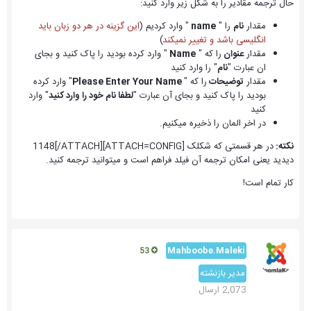
حال ترجمه مقادیر را به شکل زیر وارد کنید:
مقدار
نام
را "
name
" وارد کردیم (
این گزینه در هر دو زبان باید
انگلیسی باشد و تغییر نمیکند
)
مقدار
عنوان
را که "
Name
" وارد کرده بودید را پاک کنید و بجای
ان عبارت "
نام
" را وارد کنید
مقدار
توضیحات
را که "
Please Enter Your Name
" وارد کرده
بودید را پاک کنید و بجای آن عبارت "
لطفا نام خود را وارد کنید
" وارد
کنید
در اخر المان را ذخیره میکنیم.
نکته:
در هر قسمتی که شکلک [ATTACH=CONFIG]1148[/ATTACH]
دیدید یعنی امکان ترجمه آن فیلد فراهم است و میتوانید ترجمه کنید.
کار تمام است!
Mahboobe.Maleki
53
مدیر بازنشته
2,073 ارسال