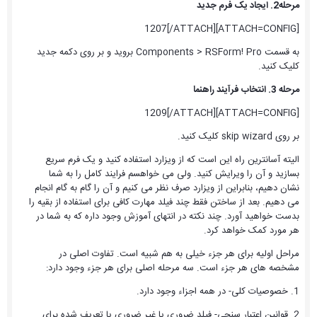
مرحله2. ایجاد یک فرم جدید
[ATTACH=CONFIG]1207[/ATTACH]
به قسمت Components > RSForm! Pro بروید و بر روی دکمه جدید
کلیک کنید.
مرحله 3. انتخاب فرآیند راهنما
[ATTACH=CONFIG]1209[/ATTACH]
بر روی skip wizard کلیک کنید.
الیته آسانترین راه این است که از ویزارد استفاده کنید و یک فرم سریع
بسازید و آن را ویرایش کنید. ولی می خواهسم فرایند کامل را به شما
نشان دهیم، بنابراین از ویزارد صرف نظر می کنیم و آن را گام به گام انجام
می دهیم. بعد از ساختن فقط چند فیلد مهارت کافی برای استفاده از بقیه را
بدست خواهید آورد. چند نکته در انتهای آموزش وجود داره که به شما در
هر مورد کمک خواهد کرد.
مراحل اولیه برای هر جزء خیلی به هم شبیه است. تفاوت اصلی در
مشخصه های هر جزء است. سه مرحله اصلی برای هر جزء وجود دارد:
1. خصوصیات کلی- در همه اجزاء وجود دارد.
2. قوانین اعتبار سنجی- فیلد ضروری یا غیر ضروری یا تعریف شده برای