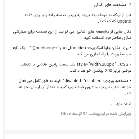
7. مشخصه های اضافی
قبل از اینکه به مرحله بعد بروید به پایین صفحه رفته و بر روی دکمه
update کلیک کنید.
مثال هایی از مشخصه های اضافی: می توانید از این قسمت برای سفارشی
سازی عناصر فرم استفاده کنید.
• برای مثال: جاوا اسکریپت: onchange="your_function();" – یک تابع
جاواسکریپت را راه اندازی می کند
• style="width:200px " : CSS یک لیست پایین افتادنی یا انتخاب،
عرضی برابر 200 پیکسل خواهد داشت.
• مشخصه ورودی: disabled="disabled"- فیلد به طور کامل غیر فعال
خواهد شد. نمی توانید درون فیلد تایپ کنید و مقدار آن ارسال نخواهد
شد.
ادامه دارد ...
ویرایش شده در
اردیبهشت 91
توسط Olive