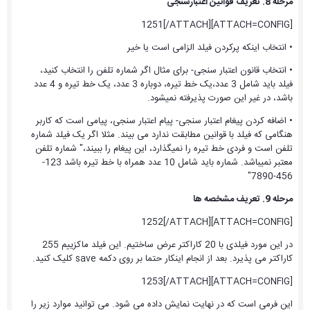
مرحله 8. تعریف قوانین اعتبارسنجی
[ATTACH=CONFIG]1251[/ATTACH]
• انتخاب اینکه پرکردن فیلد الزامی است یا خیر
• انتخاب قانون اعتبار سنجی- برای مثال اگر شماره تلفن را انتخاب کنید،
فیلد باید شامل 3 عدد،یک خط تیره، دوباره 3 عدد، یک خط تیره و 4 عدد
باشد، در غیر این صورت پذیرفته نمیشود.
• اضافه کردن پیغام اعتبار سنجی- پیام اعتبار سنجی، پیامی است که کاربر
هنگامی که فیلد با قوانین مطابقت ندارد می بیند. مثلا اگر یک فیلد شماره
تلفن است و فردی خط تیره را نمیگذارد، این پیغام را ببیند،" شماره تلفن
معتبر نمیباشد. شماره باید شامل 10 عدد همراه با خط تیره باشد 123-
456-7890"
مرحله 9. تعریف مشخصه ها
[ATTACH=CONFIG]1252[/ATTACH]
در این مورد فیلدی با 20 کاراکتر عرض ساختیم. این فیلد ماکزییم 255
کاراکتر می پذیرد. بعد از انجام اینکار حتما بر روی دکمه save کلیک کنید.
[ATTACH=CONFIG]1253[/ATTACH]
این فرمی است که در نهایت نمایش داده می شود. می توانید موارد زیر را