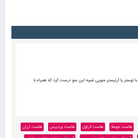
وستر یا آرتیستر منویی شبیه این منو درست کرد که همراه با
هاست جوملا
هاست لاراول
هاست وردپرس
هاست ارزان