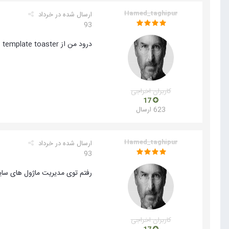
Hamed_taghipur
ارسال شده در
خرداد
93
درود من از template toaster استفاده می کنم برای طراحی قالب ! این حالتی که فرمودید در کجایی تنظیمات قالب این نرم افزار ها است
کاربران اخراجی
17
623 ارسال
Hamed_taghipur
ارسال شده در
خرداد
93
رفتم توی مدیریت ماژول های سایتم ! هرچی دنبال پوزیشن fixed که شما گفتید 
کاربران اخراجی