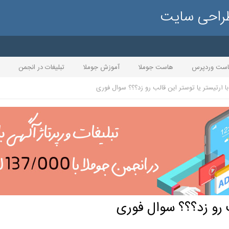
طراحی سایت
ست وردپرس
هاست جوملا
آموزش جوملا
تبلیغات در انجمن
ا آرتیستر یا توستر این قالب رو زد؟؟؟ سوال فوری
ب رو زد؟؟؟ سوال فوری