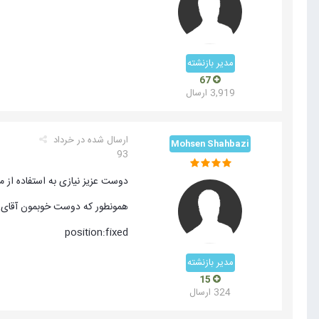
مدیر بازنشته
67
3,919 ارسال
ارسال شده در
خرداد
Mohsen Shahbazi
93
دوست عزیز نیازی به استفاده از
همونطور که دوست خوبمون آقای 
position:fixed
مدیر بازنشته
15
324 ارسال