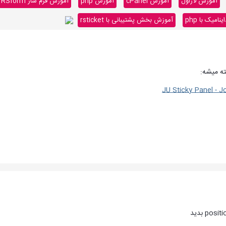
آموزش لاراول
آموزش cPanel
آموزش php
آموزش فرم ساز RSform
میک با php
آموزش بخش پشتیبانی با rsticket
JU Sticky Panel - J