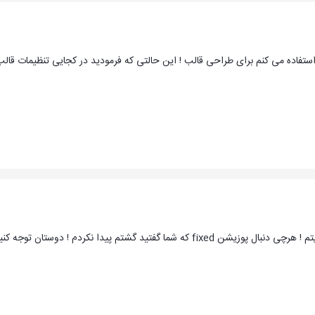
گشتم پیدا نکردم ! دوستان توجه کنید من توستر میزنم قالبمو