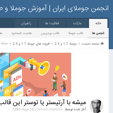
انجمن جوملای ایران | آموزش جوملا و 
خانه
مارکت
فعالیت ها
راهبران
انجمن ها
قالب جوملا
قالب وردپرس
هاست نامحدود
ها
میشه ب
صفحه نخست
جوملا 1.7 و 2.5
افزونه های جوملا 1.7 و 2.5
میشه با آرتیستر یا توستر این قال
آغاز شده توسط:
Hamed_taghipur
,
13 خرداد 1393