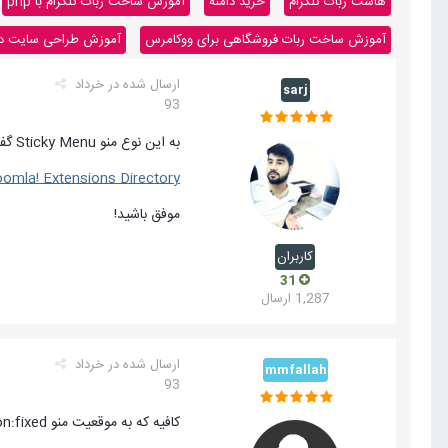
هاست ربات تلگرام
خرید دامنه
آموزش ساخت ربات تلگرام با php
آموزش ساخت ربات فروشگاهی برای ووکامرس
آموزش طراحی سایت داینا
ارسال شده در
خرداد
sarj
93
به این نوع منو Sticky Menu گفته میشه:
oomla! Extensions Directory
موفق باشید!
کاربران
31
1,287 ارسال
ارسال شده در
خرداد
mmfallah
93
کافیه که به موقعیت منو position:fixed بدید