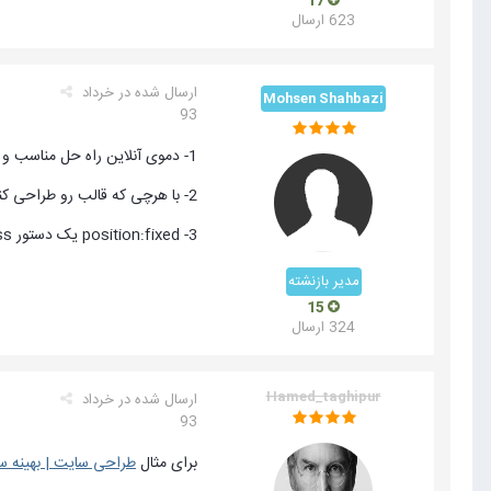
17
623 ارسال
ارسال شده در
خرداد
Mohsen Shahbazi
93
1- دموی آنلاین راه حل مناسب و سریعتری برای جواب گرفتن میباشد
2- با هرچی که قالب رو طراحی کنید این مورد توش هست و. ربطی به نرم افزار مورد استفاده نداره
3- position:fixed یک دستور css هست که شما باید اون رو به کلاسی بدید که منوی سایتتون داره از اون کلاس استایلاشو میخونه
مدیر بازنشته
15
324 ارسال
Hamed_taghipur
ارسال شده در
خرداد
93
برای مثال
طراحی سایت | بهینه 