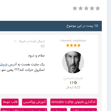
10 پست در این موضوع
Hamed_taghipur
ارسال شده در
خرداد
93
سلام و درود
یک سایت هست به آدرس
فروشگا
اسکرول حرکت کنه؟؟؟ یعنی منو ه
کاربران اخراجی
17
623 ارسال
کدگذاری فایلهای php با ioncube
آموزش ووکامرس
قالب جوملا