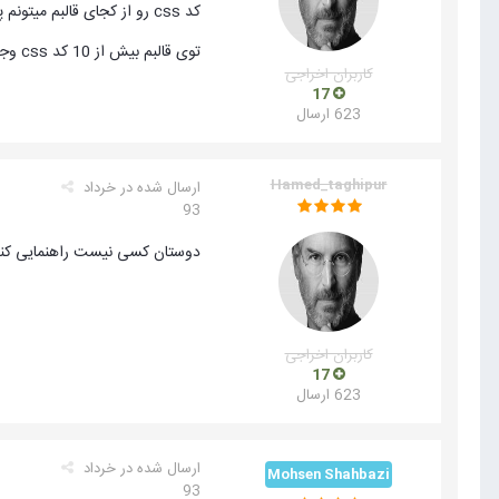
کد css رو از کجای قالبم میتونم پیدا کنم؟
توی قالبم بیش از 10 کد css وجود داره من از کجا کد مربوط به منو رو پیدا کنم ؟ خواهشا دقیق تر راهنمایی کنید ممنون
کاربران اخراجی
17
623 ارسال
Hamed_taghipur
ارسال شده در
خرداد
93
دوستان کسی نیست راهنمایی کن
کاربران اخراجی
17
623 ارسال
ارسال شده در
خرداد
Mohsen Shahbazi
93