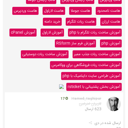
هاست نامحدود
هاست جوملا
هاست لاراول
هاست وردپرس
هاست ارزان
هاست ربات تلگرام
خرید دامنه
آموزش ساخت ربات تلگرام با php
آموزش لاراول
آموزش cPanel
آموزش php
آموزش فرم ساز RSform
آموزش ساخت ربات جذب ممبر
آموزش ساخت ربات دوستیابی
آموزش ساخت ربات فروشگاهی برای ووکامرس
آموزش طراحی سایت داینامیک با php
آموزش بخش پشتیبانی با rsticket
Hamed_taghipur
17
کاربران اخراجی
623 ارسال
ارسال شده در
دی