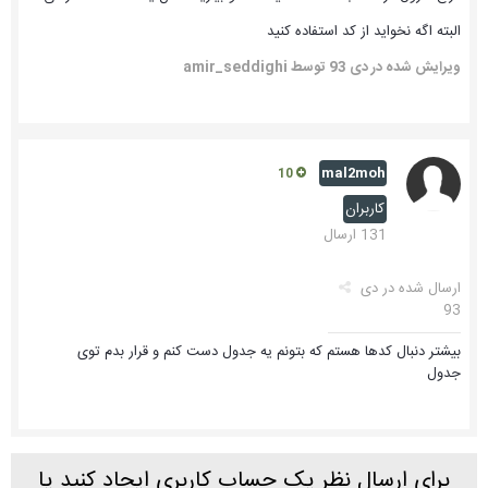
البته اگه نخواید از کد استفاده کنید
ویرایش شده در
دی 93
توسط amir_seddighi
mal2moh
10
کاربران
131 ارسال
ارسال شده در
دی
93
بیشتر دنبال کدها هستم که بتونم یه جدول دست کنم و قرار بدم توی
جدول
برای ارسال نظر یک حساب کاربری ایجاد کنید یا