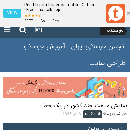
Read forum faster on mobile. Get the
Free Tapatalk app?
VIEW
FREE - on Google Play
رفع مشکلات و سوالات عمومی جوملا 1.7 و 2.5
انجمن جوملای ایران | آموزش جوملا و
طراحی سایت
نمایش ساعت چند کشور در یک خط
آغاز شده توسط:
mal2moh
,
3 دی 1393
4 پست در این موضوع