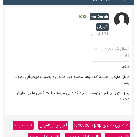
mal2moh
10
کاربران
131 ارسال
ارسال شده در
دی
93
سلام
دنبال ماژولی هستم که بتونه ساعت چند کشور رو بصورت دیجینالی نمایش
بده.
بجز ماژول چطور میتونم و با چه کدهایی میشه ساعت کشورها رو نمایش
داده ؟
کدگذاری فایلهای php با ioncube
آموزش ووکامرس
قالب جوملا
قالب وردپرس
قالب رایگان وردپرس
قالب رایگان جوملا