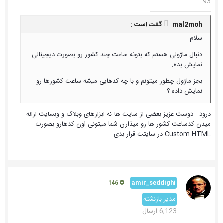
93
mal2moh گفت است :
سلام
دنبال ماژولی هستم که بتونه ساعت چند کشور رو بصورت دیجینالی
نمایش بده.
بجز ماژول چطور میتونم و با چه کدهایی میشه ساعت کشورها رو
نمایش داده ؟
درود . دوست عزیز بعضی از سایت ها که ابزارهای وبلاگ و وبسایت ارائه
میدن کدساعت کشور ها رو میذارن شما میتونی اون کدهارو بصورت
Custom HTML در سایتت قرار بدی .
amir_seddighi
146
مدیر بازنشته
6,123 ارسال