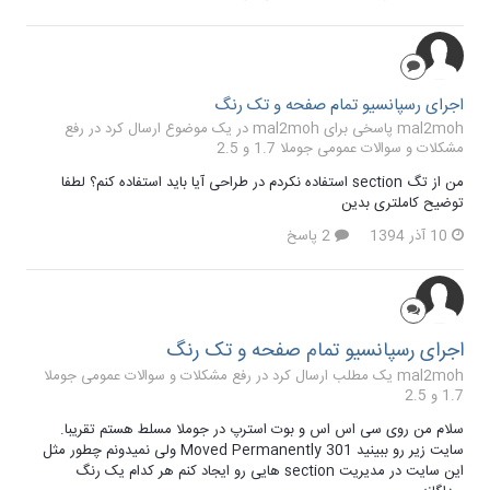
اجرای رسپانسیو تمام صفحه و تک رنگ
mal2moh پاسخی برای mal2moh در یک موضوع ارسال کرد در
رفع
مشکلات و سوالات عمومی جوملا 1.7 و 2.5
من از تگ section استفاده نکردم در طراحی آیا باید استفاده کنم؟ لطفا
توضیح کاملتری بدین
10 آذر 1394
2 پاسخ
اجرای رسپانسیو تمام صفحه و تک رنگ
mal2moh یک مطلب ارسال کرد در
رفع مشکلات و سوالات عمومی جوملا
1.7 و 2.5
سلام من روی سی اس اس و بوت استرپ در جوملا مسلط هستم تقریبا.
سایت زیر رو ببینید 301 Moved Permanently ولی نمیدونم چطور مثل
این سایت در مدیریت section هایی رو ایجاد کنم هر کدام یک رنگ