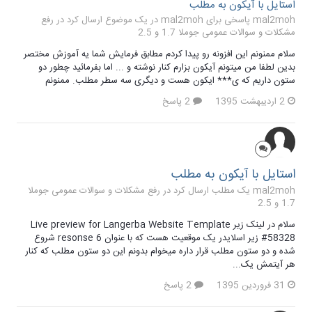
استایل با آیکون به مطلب
mal2moh پاسخی برای mal2moh در یک موضوع ارسال کرد در
رفع
مشکلات و سوالات عمومی جوملا 1.7 و 2.5
سلام ممنونم این افزونه رو پیدا کردم مطابق فرمایش شما یه آموزش مختصر
بدین لطفا من میتونم آیکون بزارم کنار نوشته و ... اما بفرمائید چطور دو
ستون داریم که ی*** ایکون هست و دیگری سه سطر مطلب. ممنونم
2 اردیبهشت 1395
2 پاسخ
استایل با آیکون به مطلب
mal2moh یک مطلب ارسال کرد در
رفع مشکلات و سوالات عمومی جوملا
1.7 و 2.5
سلام در لینک زیر Live preview for Langerba Website Template
#58328 زیر اسلایدر یک موقعیت هست که با عنوان 6 resonse شروع
شده و دو ستون مطلب قرار داره میخوام بدونم این دو ستون مطلب که کنار
هر آیتمش یک...
31 فروردین 1395
2 پاسخ