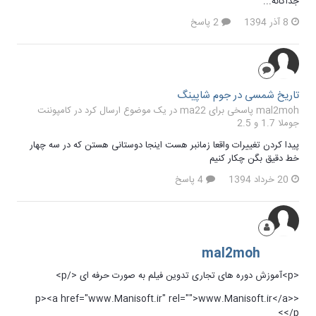
جداگانه...
8 آذر 1394
2 پاسخ
تاریخ شمسی در جوم شاپینگ
mal2moh پاسخی برای ma22 در یک موضوع ارسال کرد در
کامپوننت
جوملا 1.7 و 2.5
پیدا کردن تغییرات واقعا زمانبر هست اینجا دوستانی هستن که در سه چهار
خط دقیق بگن چکار کنیم
20 خرداد 1394
4 پاسخ
mal2moh
<p>آموزش دوره های تجاری تدوین فیلم به صورت حرفه ای </p>
<p><a href="www.Manisoft.ir" rel="">www.Manisoft.ir</a>
</p>