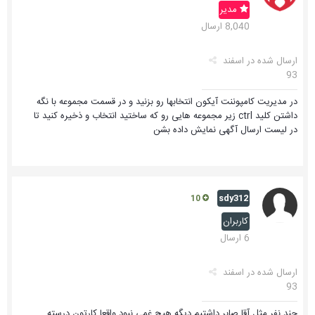
مدیر
8,040 ارسال
ارسال شده در
اسفند
93
در مدیریت کامپوننت آیکون انتخابها رو بزنید و در قسمت مجموعه با نگه
داشتن کلید ctrl زیر مجموعه هایی رو که ساختید انتخاب و ذخیره کنید تا
در لیست ارسال آگهی نمایش داده بشن
sdy312
10
کاربران
6 ارسال
ارسال شده در
اسفند
93
چند نفر مثل آقا صابر داشتیم دیگه هیچ غمی نبود.واقعا کارتون درسته