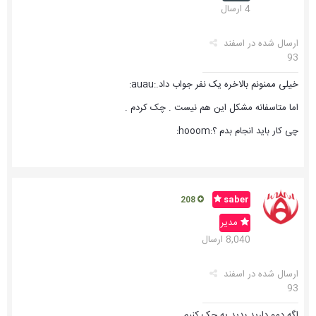
4 ارسال
ارسال شده در
اسفند
93
خیلی ممنونم بالاخره یک نفر جواب داد.:auau:
اما متاسفانه مشکل این هم نیست . چک کردم .
چی کار باید انجام بدم ؟:hooom:
saber
208
مدیر
8,040 ارسال
ارسال شده در
اسفند
93
اگه دمو دارید بدید یه چک کنیم