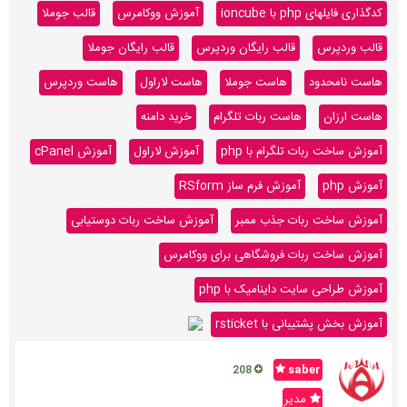
کدگذاری فایلهای php با ioncube
آموزش ووکامرس
قالب جوملا
قالب وردپرس
قالب رایگان وردپرس
قالب رایگان جوملا
هاست نامحدود
هاست جوملا
هاست لاراول
هاست وردپرس
هاست ارزان
هاست ربات تلگرام
خرید دامنه
آموزش ساخت ربات تلگرام با php
آموزش لاراول
آموزش cPanel
آموزش php
آموزش فرم ساز RSform
آموزش ساخت ربات جذب ممبر
آموزش ساخت ربات دوستیابی
آموزش ساخت ربات فروشگاهی برای ووکامرس
آموزش طراحی سایت داینامیک با php
آموزش بخش پشتیبانی با rsticket
saber
208
مدیر