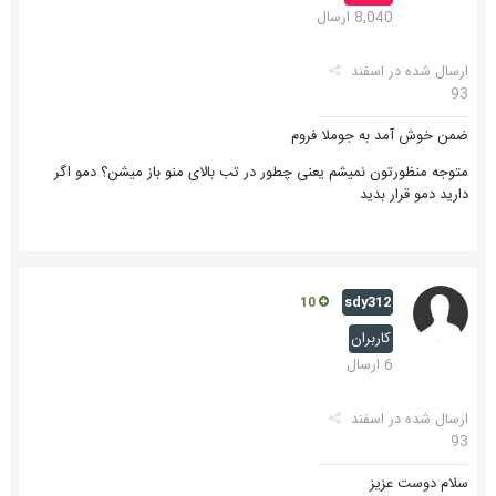
8,040 ارسال
ارسال شده در
اسفند
93
ضمن خوش آمد به جوملا فروم
متوجه منظورتون نمیشم یعنی چطور در تب بالای منو باز میشن؟ دمو اگر
دارید دمو قرار بدید
sdy312
10
کاربران
6 ارسال
ارسال شده در
اسفند
93
سلام دوست عزیز