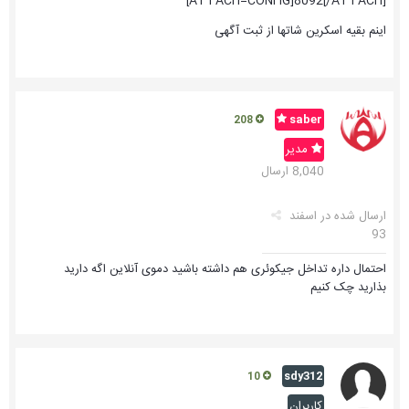
[ATTACH=CONFIG]8092[/ATTACH]
اینم بقیه اسکرین شاتها از ثبت آگهی
saber
208
مدیر
8,040 ارسال
ارسال شده در
اسفند
93
احتمال داره تداخل جیکوئری هم داشته باشید دموی آنلاین اگه دارید
بذارید چک کنیم
sdy312
10
کاربران