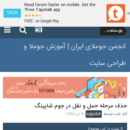
Read forum faster on mobile. Get the
Free Tapatalk app?
VIEW
FREE - on Google Play
رفع مشکلات و سوالات عمومی جوملا 1.7 و 2.5
انجمن جوملای ایران | آموزش جوملا و
طراحی سایت
حذف مرحله حمل و نقل در جوم شاپینگ
آغاز شده توسط:
sajjadsh
,
4 تیر 1394
3 پست در این موضوع