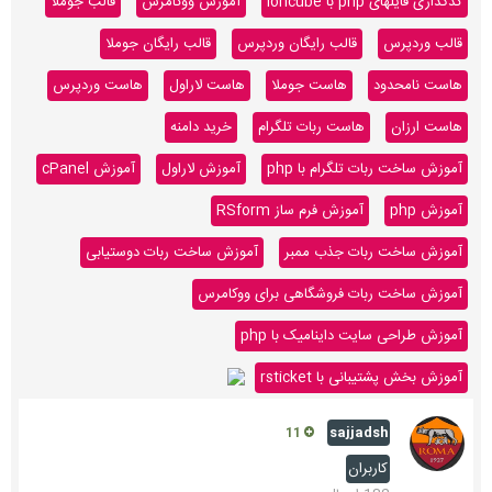
کدگذاری فایلهای php با ioncube
آموزش ووکامرس
قالب جوملا
قالب وردپرس
قالب رایگان وردپرس
قالب رایگان جوملا
هاست نامحدود
هاست جوملا
هاست لاراول
هاست وردپرس
هاست ارزان
هاست ربات تلگرام
خرید دامنه
آموزش ساخت ربات تلگرام با php
آموزش لاراول
آموزش cPanel
آموزش php
آموزش فرم ساز RSform
آموزش ساخت ربات جذب ممبر
آموزش ساخت ربات دوستیابی
آموزش ساخت ربات فروشگاهی برای ووکامرس
آموزش طراحی سایت داینامیک با php
آموزش بخش پشتیبانی با rsticket
sajjadsh
11
کاربران