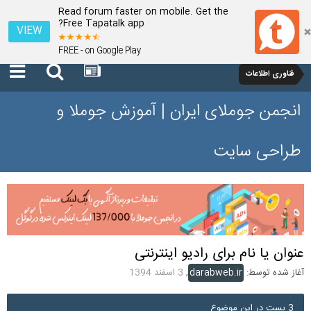
Read forum faster on mobile. Get the
Free Tapatalk app?
VIEW
FREE - on Google Play
فناوری اطلاعات
انجمن جوملای ایران | آموزش جوملا و
طراحی سایت
عنوان یا نام برای رادیو اینترنتی
آغاز شده توسط:
darabweb.ir
,
3 اسفند 1394
3 پست در این موضوع