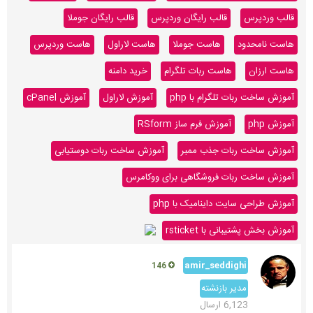
قالب وردپرس
قالب رایگان وردپرس
قالب رایگان جوملا
هاست نامحدود
هاست جوملا
هاست لاراول
هاست وردپرس
هاست ارزان
هاست ربات تلگرام
خرید دامنه
آموزش ساخت ربات تلگرام با php
آموزش لاراول
آموزش cPanel
آموزش php
آموزش فرم ساز RSform
آموزش ساخت ربات جذب ممبر
آموزش ساخت ربات دوستیابی
آموزش ساخت ربات فروشگاهی برای ووکامرس
آموزش طراحی سایت داینامیک با php
آموزش بخش پشتیبانی با rsticket
amir_seddighi
146
مدیر بازنشته
6,123 ارسال