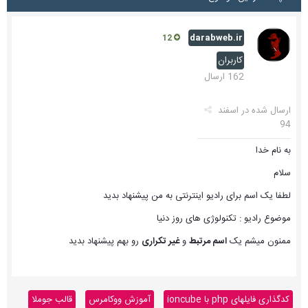
darabweb.ir
12
کاربران
162 ارسال
ارسال شده در
اسفند
94
به نام خدا
سلام
لطفا یک اسم برای رادیو اینترنتی به من پیشنهاد بدید
موضوع رادیو : تکنولوژی های روز دنیا
ممنون میشم یک
اسم مرتبط
و
غیر تکراری
رو بهم پیشنهاد بدید
کدگذاری فایلهای php با ioncube
آموزش ووکامرس
قالب جوملا