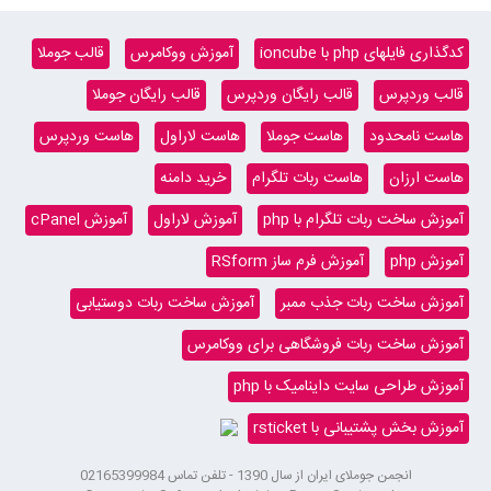
کدگذاری فایلهای php با ioncube
آموزش ووکامرس
قالب جوملا
قالب وردپرس
قالب رایگان وردپرس
قالب رایگان جوملا
هاست نامحدود
هاست جوملا
هاست لاراول
هاست وردپرس
هاست ارزان
هاست ربات تلگرام
خرید دامنه
آموزش ساخت ربات تلگرام با php
آموزش لاراول
آموزش cPanel
آموزش php
آموزش فرم ساز RSform
آموزش ساخت ربات جذب ممبر
آموزش ساخت ربات دوستیابی
آموزش ساخت ربات فروشگاهی برای ووکامرس
آموزش طراحی سایت داینامیک با php
آموزش بخش پشتیبانی با rsticket
انجمن جوملای ایران از سال 1390 - تلفن تماس 02165399984