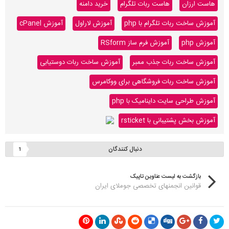
هاست ارزان
هاست ربات تلگرام
خرید دامنه
آموزش ساخت ربات تلگرام با php
آموزش لاراول
آموزش cPanel
آموزش php
آموزش فرم ساز RSform
آموزش ساخت ربات جذب ممبر
آموزش ساخت ربات دوستیابی
آموزش ساخت ربات فروشگاهی برای ووکامرس
آموزش طراحی سایت داینامیک با php
آموزش بخش پشتیبانی با rsticket
دنبال کنندگان
1
بازگشت به لیست عناوین تاپیک
قوانین انجمنهای تخصصی جوملای ایران