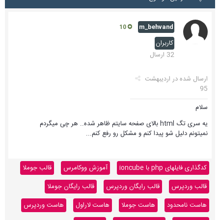
m_behvand
10
کاربران
32 ارسال
ارسال شده در
اردیبهشت
95
سلام
یه سری تگ html بالای صفحه سایتم ظاهر شده.. هر چی میگردم
نمیتونم دلیل شو پیدا کنم و مشکل رو رفع کنم...
کدگذاری فایلهای php با ioncube
آموزش ووکامرس
قالب جوملا
قالب وردپرس
قالب رایگان وردپرس
قالب رایگان جوملا
هاست نامحدود
هاست جوملا
هاست لاراول
هاست وردپرس