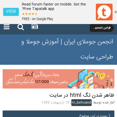
Read forum faster on mobile. Get the
Free Tapatalk app?
VIEW
FREE - on Google Play
قوانین انجمنهای تخصصی جوملای ایران
انجمن جوملای ایران | آموزش جوملا و
طراحی سایت
ظاهر شدن تگ html در سایت
آغاز شده توسط:
m_behvand
,
19 اردیبهشت 1395
1 پست در این موضوع