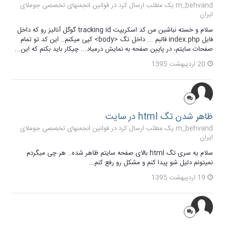
m_behvand یک مطلب ارسال کرد در
قوانین انجمنهای تخصصی جوملای
ایران
سلام و خسته نباشین من کد اسکریپت tracking id گوگل آنالیز رو که داخل
فایل index.php قالبم ... داخل تگ <body> کپی میکنم.. این کد تو تمام
صفحات سایتم، در پایین صفحه به نمایش درمیاد... چیکار باید بکنم که این...
20 اردیبهشت 1395
ظاهر شدن تگ html در سایت
m_behvand یک مطلب ارسال کرد در
قوانین انجمنهای تخصصی جوملای
ایران
سلام یه سری تگ html بالای صفحه سایتم ظاهر شده.. هر چی میگردم
نمیتونم دلیل شو پیدا کنم و مشکل رو رفع کنم...
19 اردیبهشت 1395