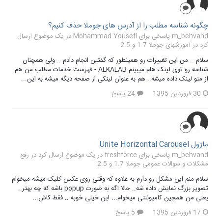
چگونه شناسه مطلب را از آدرس های جوملا حذف کنیم؟
m_behvand پاسخی برای Mohammad Yousefi در یک موضوع ارسال
کرد در
آموزشهای جوملا 1.7 و 2.5
سلام .. من این تغییرات رو همینطور که گفتین انجام دادم .. ولی همچنان
شناسه رو توی لینک هام میبینم ALKALAB - فهرست خدمات مطلب من هم
از منو لینک داده میشه.. هم به عنوان لینکی از صفحه دیگه میشه به این...
30 فروردین 1395
24 پاسخ
ماژول Unite Horizontal Carousel
m_behvand پاسخی برای freshforce در یک موضوع ارسال کرد در
رفع
مشکلات و سوالات عمومی جوملا 1.7 و 2.5
سلام منم این مشکل رو دارم به علاوه که وقتی روی عکس کلیک میشه میخوام
تصویر بزرگ نمایش داده شه.. حالا اگه به صورت popup باشه که چه بهتر..
یعنی من همچین کامپوننتی میخوام... این خیلی خوبه .. فقط کاش...
17 فروردین 1395
5 پاسخ