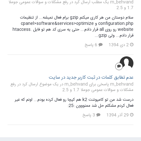
m_behvand یک مطلب ارسال کرد در
رفع مشکلات و سوالات عمومی جوملا
1.7 و 2.5
سلام دوستان من هر کاری میکنم gzip برام فعال نمیشه... از تنظیمات
configuration.php و cpanel>software&services>optimize
website رو روی all قرار دادم... حتی یه سری کد هم تو فایل .htaccess
قرار دادم... ولی gzip...
2 دی 1394
6 پاسخ
عدم تطابق کلمات در ثبت کاربر جدید در سایت
m_behvand پاسخی برای m_behvand در یک موضوع ارسال کرد در
رفع
مشکلات و سوالات عمومی جوملا 1.7 و 2.5
درست شد من تو کامپوننت k2 هم کپچا رو فعال کرده بودم... اونم که غیر
فعال کردم مشکلم حل شد ممنووون :25:
29 آذر 1394
3 پاسخ