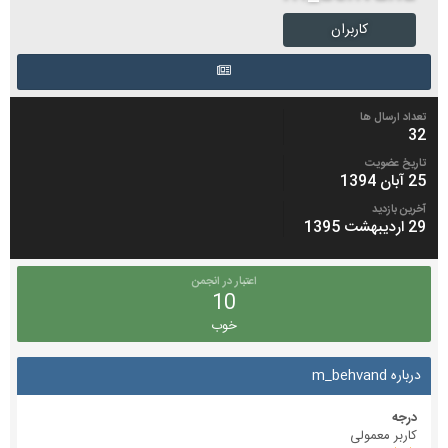
کاربران
تعداد ارسال ها
32
تاریخ عضویت
25 آبان 1394
آخرین بازدید
29 اردیبهشت 1395
اعتبار در انجمن
10
خوب
درباره m_behvand
درجه
کاربر معمولی