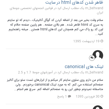
ظاهر شدن کدهای html در سایت
m_behvand یک مطلب ارسال کرد در
قوانین انجمنهای تخصصی جوملای
ایران
سلام وقت بخیر من بعد از اضافه کردن کد گوگل آنالیتیک ، دیدم که تو سایتم
یه سری کد html ظاهر شده.. هم بالای صفحه.. هم پایین صفحه حالام که
اون کد رو پاک می کنم همچنان این کدهای html هستن.. میشه راهنماییم
کنید...
19 اردیبهشت 1395
لینک های canonical
m_behvand یک مطلب ارسال کرد در
آموزشهای جوملا 1.7 و 2.5
سلام من دارم روی سئوی سایتم کار میکنم و از ابزارهای تست سئو برای آنالیز
صفحاتم استفاده می کنم. که به مورد لینک canonical برخوردم.. ولی
متاسفانه نمیدونم چطور این رو به صفحاتم اضافه کنم. سرچ هم انجام...
30 فروردین 1395
1 پاسخ