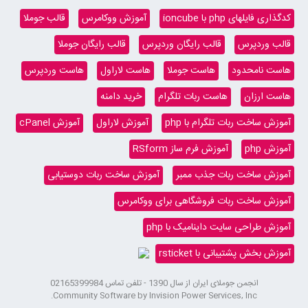
کدگذاری فایلهای php با ioncube
آموزش ووکامرس
قالب جوملا
قالب وردپرس
قالب رایگان وردپرس
قالب رایگان جوملا
هاست نامحدود
هاست جوملا
هاست لاراول
هاست وردپرس
هاست ارزان
هاست ربات تلگرام
خرید دامنه
آموزش ساخت ربات تلگرام با php
آموزش لاراول
آموزش cPanel
آموزش php
آموزش فرم ساز RSform
آموزش ساخت ربات جذب ممبر
آموزش ساخت ربات دوستیابی
آموزش ساخت ربات فروشگاهی برای ووکامرس
آموزش طراحی سایت داینامیک با php
آموزش بخش پشتیبانی با rsticket
انجمن جوملای ایران از سال 1390 - تلفن تماس 02165399984
Community Software by Invision Power Services, Inc.