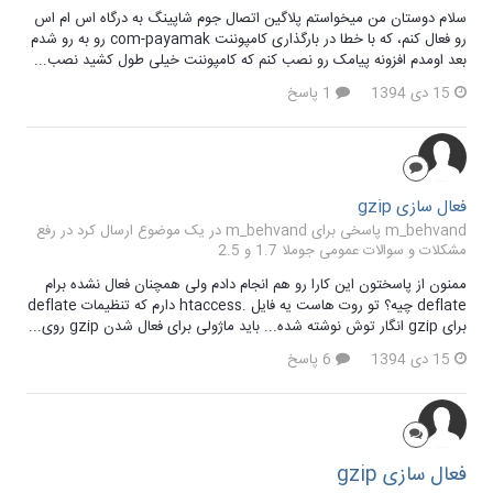
سلام دوستان من میخواستم پلاگین اتصال جوم شاپینگ به درگاه اس ام اس
رو فعال کنم، که با خطا در بارگذاری کامپوننت com-payamak رو به رو شدم
بعد اومدم افزونه پیامک رو نصب کنم که کامپوننت خیلی طول کشید نصب...
15 دی 1394
1 پاسخ
فعال سازی gzip
m_behvand پاسخی برای m_behvand در یک موضوع ارسال کرد در
رفع
مشکلات و سوالات عمومی جوملا 1.7 و 2.5
ممنون از پاسختون این کارا رو هم انجام دادم ولی همچنان فعال نشده برام
deflate چیه؟ تو روت هاست یه فایل .htaccess دارم که تنظیمات deflate
برای gzip انگار توش نوشته شده... باید ماژولی برای فعال شدن gzip روی...
15 دی 1394
6 پاسخ
فعال سازی gzip