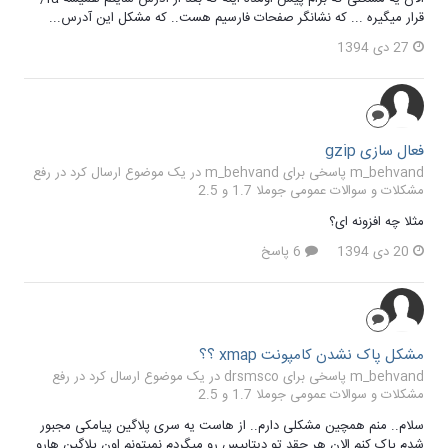
قرار میگیره ... که نشانگر صفحات فارسیم هست.. که مشکل این آدرس...
27 دی 1394
فعال سازی gzip
m_behvand پاسخی برای m_behvand در یک موضوع ارسال کرد در
رفع
مشکلات و سوالات عمومی جوملا 1.7 و 2.5
مثلا چه افزونه ای؟
20 دی 1394
6 پاسخ
مشکل پاک نشدن کامپونت xmap ؟؟
m_behvand پاسخی برای drsmsco در یک موضوع ارسال کرد در
رفع
مشکلات و سوالات عمومی جوملا 1.7 و 2.5
سلام.. منم همچین مشکلی دارم.. از هاست یه سری پلاگین پیامکی مجبور
شدم پاک کنم الان هر چقد تو دیتابیس رو میگردم نمیتونم اون پلاگین هارو