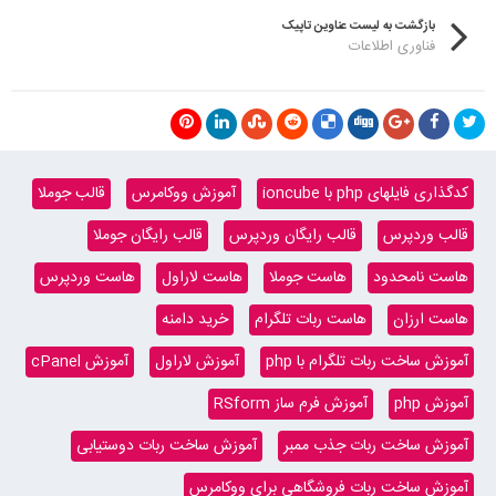
بازگشت به لیست عناوین تاپیک
فناوری اطلاعات
کدگذاری فایلهای php با ioncube
آموزش ووکامرس
قالب جوملا
قالب وردپرس
قالب رایگان وردپرس
قالب رایگان جوملا
هاست نامحدود
هاست جوملا
هاست لاراول
هاست وردپرس
هاست ارزان
هاست ربات تلگرام
خرید دامنه
آموزش ساخت ربات تلگرام با php
آموزش لاراول
آموزش cPanel
آموزش php
آموزش فرم ساز RSform
آموزش ساخت ربات جذب ممبر
آموزش ساخت ربات دوستیابی
آموزش ساخت ربات فروشگاهی برای ووکامرس