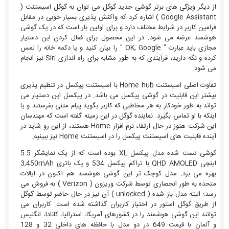
از دیگر ویژگی های برتر گوشی جدید گوگل می توان به گوگل اسیستنت (
Google Assistant ) اشاره کرد که واکنش پذیری بسیار خوبی در مقابل
فرامین کاربر در شرایط مختلف دارد و برای اولین بار است که در یک گوشی
هوشمند عرضه می شود. در این محصول برای فعال کردن این دستیار
مجازی باید عبارت " OK, Google " را بیان کنید و یا دکمه خانه را لمس
کرده و نگه دارید، فرآیندی که به طور مشابه برای راه اندازی Siri نیز انجام
می شود.
تفاوت اصلی اسیستنت Home hub با اسیستنت پیکسل در تنظیم پذیری
بیشتر این قابلیت در گوشی پیکسل می باشد. در پیکسل این دستیار می
تواند به طور خودکار به هر مخاطبی که کاربر بگوید پیام متنی بفرستند و یا
اینکه با او تماس بگیرد. نماینده گوگل در این زمینه گفته است که مهندسان
این شرکت هنوز در حال ارتقاء نرم افزار Home هستند، از این رو شاید در
آینده قابلیت های اسیستنت پیکسل را در اسیستنت Home نیز ببینیم.
گوشی تست شده مدل پیکسل XL بوده است که از یک نمایشگر 5.5
اینچی QHD AMOLED با تراکم پیکسل 534 و یک باتری 3,450mAh
بهره می برد. مدل کوچک تر این گوشی هوشمند هم اکنون در ایالات
متحده به طور انحصاری توسط شرکت وریزون ( Verizon ) به فروش می
رسد؛ البته مدل باز شده ( unlocked ) آن نیز در حال حاضر توسط گوگل
از طریق گوگل استور در اختیار کاربران گذاشته شده است. کاربران می
توانند این گوشی هوشمند را در کشورهای آمریکا، استرالیا، کانادا، انگلیس
و آلمان با قیمت 649 در دو مدل با حافظه های داخلی 32 و 128