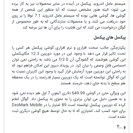
سیستم عامل
اندروید
پیکسل در آینده در سایر محصولات نیز به کار برده
می شود؛ البته هنوز مشخص نیست که آیا منظور این شخص از همه
گوشی ها، گوشی هایی بوده که سیستم عامل
اندروید
7.1 نوقا را بر روی
خود دریافت می کنند و یا محصولات سازندگانی که به طور مخصوص از
گوگل درخواست می کنند که این قابلیت را برای آن ها نیز عرضه کند.
پیکسل های پیکسل
یکپارچگی جالب سخت افزاری و نرم افزاری گوشی پیکسل هر کسی را
تحت تاثیر قرار می دهد با وجود این در مورد دوربین 12.3 مگاپیکسلی
این گوشی هوشمند که گشودگی آن f/2.0 می باشد به راحتی نمی توان
احساسی قابل وصفی را بیان کرد. در رویداد دیروز این امکان فراهم نبود که
به راحتی این دوربین مورد آزمایش قرار گیرد با وجود این کاربران نسبت به
این که گوگل توانسته است که یک دوربین بسیار قدرتمند را در یک محفظه
هم سطح با بدنه جای دهد، خرسند هستند.
این ویژگی حتی در گوشی 649.99 دلاری
آیفون
7
اپل
هم دیده نمی شود
و به همین دلیل می توان برتری را به نحوی به پیکسل داد. گوگل اعلام
کرده که دوربین پیکسل توانسته است 89 امتیاز را در DxoMark Mobile
برای خود کسب کند، امتیازی که تا به حال توسط هیچ گوشی دیگری ثبت
نشده است.
و ...؟