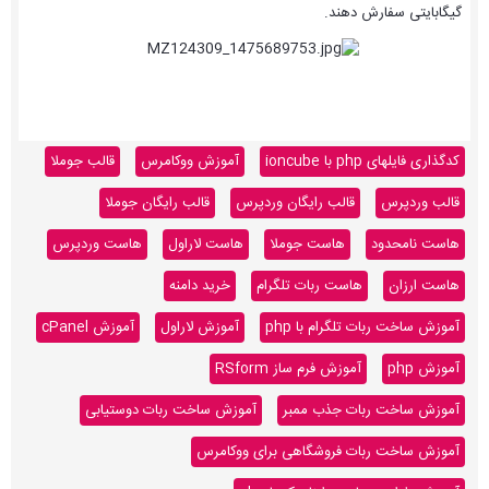
گیگابایتی سفارش دهند.
کدگذاری فایلهای php با ioncube
آموزش ووکامرس
قالب جوملا
قالب وردپرس
قالب رایگان وردپرس
قالب رایگان جوملا
هاست نامحدود
هاست جوملا
هاست لاراول
هاست وردپرس
هاست ارزان
هاست ربات تلگرام
خرید دامنه
آموزش ساخت ربات تلگرام با php
آموزش لاراول
آموزش cPanel
آموزش php
آموزش فرم ساز RSform
آموزش ساخت ربات جذب ممبر
آموزش ساخت ربات دوستیابی
آموزش ساخت ربات فروشگاهی برای ووکامرس