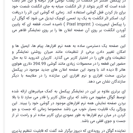
در پیکسل اسکنر اثر انگشت در پشت گوشی قرار گرفته و این امر باعث
شده است که کاربر بتواند از اثر انگشت سبابه به جای انگشت شصت خود
برای باز کردن قفل گوشی استفاده کند. زمانی که گوشی این اثر را دریافت
کرد، اسکنر اثر انگشت به یک پد لمسی کوچک تبدیل می شود که گوگل آن
را پیکسل ایمپرینت ( Pixel Imprint ) نامیده است، قطعه ای که پایین
آوردن انگشت بر روی آن صفحه اعلان ها را بر روی نمایشگر ظاهر می
کند.
این صفحه یک دسترسی ساده به همه نرم افزارها، پیام ها،
ایمیل
ها و
امکان تغییر دادن برخی از تنظیمات مانند میزان روشنی نمایشگر و
تنظیمات
وای فای
را در اختیار کاربر می گذارد. کاربران
اندروید
تا به حال
حضور این قطعه را در محصولات زیادی مانند گوشی 394.99 دلاری
هواوی
هانر 8 دیده اند با وجود این صفحه اعلان های جدید موجود در پیکسل
برتری سخت افزاری و نرم افزاری این سازنده را در مقایسه با دیگر
سازندگان نشان می دهد.
ای برتری علاوه بر این در نمایشگر پیکسل به کمک میانبرهای ارائه شده
توسط گوگل مشهود می باشد که برای مثال کاربر را قادر می سازد تا با بالا
بردن صفحه نمایش همه نرم افزارهای موجود در گوشی خود را ببیند. این
ویژگی یک قابلیت بسیار خوب می باشد مخصوصا زمانی که جست و جو
کردن در میان نرم افزارها به طور عمودی برای کاربر ساده تر و راحت تر از
جست و جوی افقی می باشد.
نماینده گوگل در رویدادی که دیروز برگزار شد گفت که قابلیت تنظیم پذیری