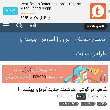
Read forum faster on mobile. Get the
Free Tapatalk app?
VIEW
FREE - on Google Play
فناوری اطلاعات
انجمن جوملای ایران | آموزش جوملا و
طراحی سایت
نگاهی بر گوشی هوشمند جدید گوگل؛ پیکسل !
آغاز شده توسط:
faceit
,
15 مهر 1395
گوگل
پیکسل xl
گوشی هوشمند