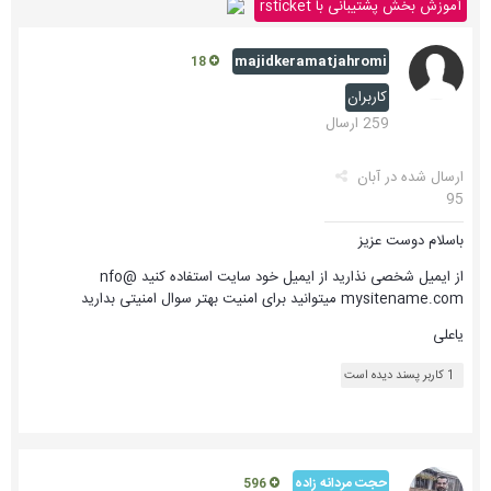
آموزش بخش پشتیبانی با rsticket
majidkeramatjahromi
18
کاربران
259 ارسال
ارسال شده در
آبان
95
باسلام دوست عزیز
از ایمیل شخصی نذارید از ایمیل خود سایت استفاده کنید nfo@
mysitename.com میتوانید برای امنیت بهتر سوال امنیتی بدارید
یاعلی
1 کاربر پسند دیده است
حجت مردانه زاده
596