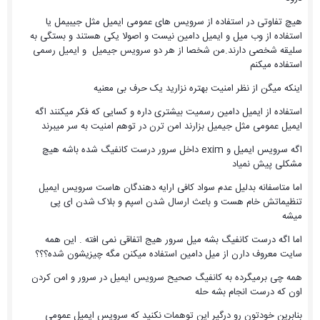
هیچ تفاوتی در استفاده از سرویس های عمومی ایمیل مثل جیبیمل یا
استفاده از وب میل و ایمیل دامین نیست و اصولا یکی هستند و بستگی به
سلیقه شخصی دارند.من شخصا از هر دو سرویس جیمیل و ایمیل رسمی
استفاده میکنم
اینکه میگن از نظر امنیت بهتره نزارید یک حرف بی معنیه
استفاده از ایمیل دامین رسمیت بیشتری داره و کسایی که فکر میکنند اگه
ایمیل عمومی مثل جیمیل بزارند امن ترن در توهم امنیت به سر میبرند
اگه سرویس ایمیل و exim داخل سرور درست کانفیگ شده باشه هیچ
مشکلی پیش نمیاد
اما متاسفانه بدلیل عدم سواد کافی ارایه دهندگان هاست سرویس ایمیل
تنظیماتش خام هست و باعث ارسال شدن اسپم و بلاک شدن ای پی
میشه
اما اگه درست کانفیگ بشه میل سرور هیج اتفاقی نمی افته . این همه
سایت معروف دارن از میل دامین استفاده میکنن مگه چیزیشون شده؟؟؟
همه چی برمیگرده به کانفیگ صحیح سرویس ایمیل در سرور و امن کردن
اون که درست انجام بشه حله
بنابرین خودتون رو درگیر این توهمات نکنید که سرویس ایمیل عمومی