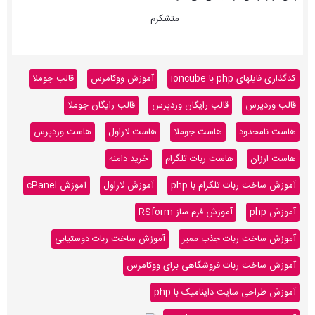
متشکرم
کدگذاری فایلهای php با ioncube
آموزش ووکامرس
قالب جوملا
قالب وردپرس
قالب رایگان وردپرس
قالب رایگان جوملا
هاست نامحدود
هاست جوملا
هاست لاراول
هاست وردپرس
هاست ارزان
هاست ربات تلگرام
خرید دامنه
آموزش ساخت ربات تلگرام با php
آموزش لاراول
آموزش cPanel
آموزش php
آموزش فرم ساز RSform
آموزش ساخت ربات جذب ممبر
آموزش ساخت ربات دوستیابی
آموزش ساخت ربات فروشگاهی برای ووکامرس
آموزش طراحی سایت داینامیک با php