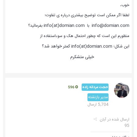
خوب،
لطفا اگر ممکن است توضیح بیشتری درباره ی تفاوت؛
info(at)
domian
.com
info@
domian
.com
با
بفرمائید؟
منظورم این است که چطور احتمال هک و سوءاستفاده از
.com کمتر خواهد شد؟
domian
info(at)
این شکل؛
خیلی متشکرم
حجت مردانه زاده
596
مدیر بازنشته
5,704 ارسال
ارسال شده در
آبان
95