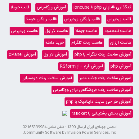
کدگذاری فایلهای php با ioncube
آموزش ووکامرس
قالب جوملا
قالب وردپرس
قالب رایگان وردپرس
قالب رایگان جوملا
هاست نامحدود
هاست جوملا
هاست لاراول
هاست وردپرس
هاست ارزان
هاست ربات تلگرام
خرید دامنه
آموزش ساخت ربات تلگرام با php
آموزش لاراول
آموزش cPanel
آموزش php
آموزش فرم ساز RSform
آموزش ساخت ربات جذب ممبر
آموزش ساخت ربات دوستیابی
آموزش ساخت ربات فروشگاهی برای ووکامرس
آموزش طراحی سایت داینامیک با php
آموزش بخش پشتیبانی با rsticket
انجمن جوملای ایران از سال 1390 - تلفن تماس 02165399984
Community Software by Invision Power Services, Inc.