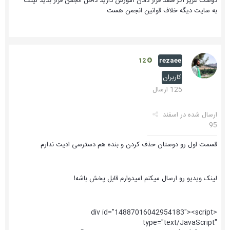
دوست عزیز اگر قصد قرار دادن آموزش دارید داخل انجمن قرار بدید لینک
به سایت دیگه خلاف قوانین انجمن هست
rezaee
12
کاربران
125 ارسال
ارسال شده در
اسفند
95
قسمت اول رو دوستان حذف کردن و بنده هم دسترسی ادیت ندارم
لینک ویدیو رو ارسال میکنم امیدوارم قابل پخش باشه!
<div id="14887016042954183"><script
type="text/JavaScript"