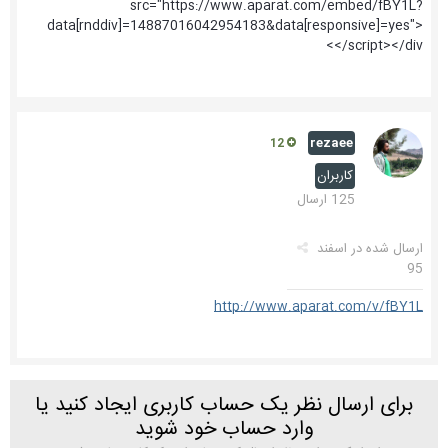
src="https://www.aparat.com/embed/fBY1L?
data[rnddiv]=14887016042954183&data[responsive]=yes">
</script></div>
rezaee
12
کاربران
125 ارسال
ارسال شده در
اسفند
95
http://www.aparat.com/v/fBY1L
برای ارسال نظر یک حساب کاربری ایجاد کنید یا
وارد حساب خود شوید