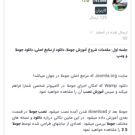
rezaee
12
کاربران
125 ارسال
ارسال شده در
اسفند
95
جلسه اول: مقدمات شروع آموزش جوملا، دانلود از منابع اصلی، دانلود جوملا
و ومپ
سایت Joomla.org که مرجع اصلی جوملا در جهان میباشد!
دانلود Wamp که امکان اجرای جوملا در کامپیوتر شخصی شمارا فراهم
میکند و سپس
آموزش نصب
آن را مشاهده خواهید نمود.
جوملا بعد از download شدن آمده نصب میشود.
نصب جوملا
در قسمت
بعدی آموزش داده میشود. در این مابین نکاتی درباره
دانلود
و نسخه های
مختلف
جوملا
بررسی میشود. تعدادی از سایتهای طراحی شده توسط
جوملا
3.5
را مشاهده خواهید نمود.