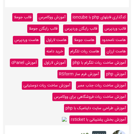
کدگذاری فایلهای php با ioncube
آموزش ووکامرس
قالب جوملا
قالب وردپرس
قالب رایگان وردپرس
قالب رایگان جوملا
هاست نامحدود
هاست جوملا
هاست لاراول
هاست وردپرس
هاست ارزان
هاست ربات تلگرام
خرید دامنه
آموزش ساخت ربات تلگرام با php
آموزش لاراول
آموزش cPanel
آموزش php
آموزش فرم ساز RSform
آموزش ساخت ربات جذب ممبر
آموزش ساخت ربات دوستیابی
آموزش ساخت ربات فروشگاهی برای ووکامرس
آموزش طراحی سایت داینامیک با php
آموزش بخش پشتیبانی با rsticket