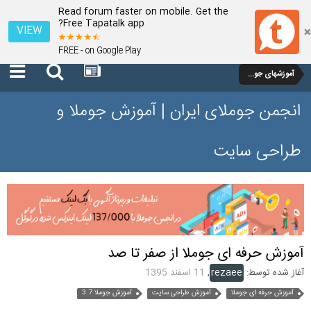
Read forum faster on mobile. Get the
Free Tapatalk app?
VIEW
FREE - on Google Play
آموزشهای جوملا 3 تا 3.9
انجمن جوملای ایران | آموزش جوملا و
طراحی سایت
آموزش حرفه ای جوملا از صفر تا صد
آغاز شده توسط:
rezaee
,
11 اسفند 1395
آموزش حرفه ای جوملا
آموزش طراحی سایت
آموزش جوملا 3.7