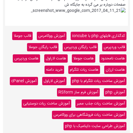
صفحات دوباره بر می گرده به جایگاه ش
کدگذاری فایلهای php با ioncube
آموزش ووکامرس
قالب جوملا
قالب وردپرس
قالب رایگان وردپرس
قالب رایگان جوملا
هاست نامحدود
هاست جوملا
هاست لاراول
هاست وردپرس
هاست ارزان
هاست ربات تلگرام
خرید دامنه
آموزش ساخت ربات تلگرام با php
آموزش لاراول
آموزش cPanel
آموزش php
آموزش فرم ساز RSform
آموزش ساخت ربات جذب ممبر
آموزش ساخت ربات دوستیابی
آموزش ساخت ربات فروشگاهی برای ووکامرس
آموزش طراحی سایت داینامیک با php