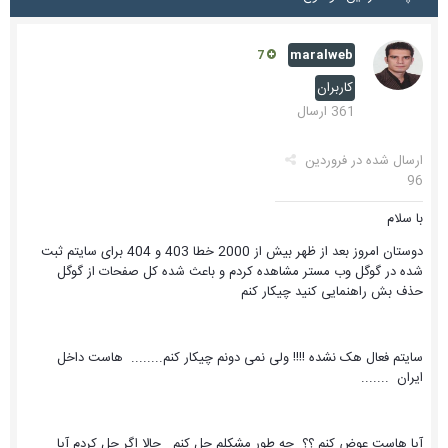
maralweb
7
کاربران
361 ارسال
ارسال شده در
فروردین
96
با سلام
دوستان امروز بعد از ظهر بیش از 2000 خطا 403 و 404 برای سایتم ثبت
شده در گوگل وب مستر مشاهده کردم و باعث شده کل صفحات از گوگل
حذف بش راهنمایی کنید چیکار کنم
سایتم فعال هک نشده !!!! ولی نمی دونم چیکار کنم........ هاست داخل
ایران .......
آیا هاست عوض کنم ؟؟ چه طور مشکلم حل کنم حالا اگر حل کردم آیا