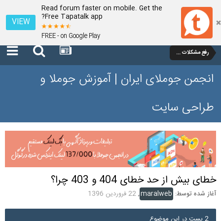
Read forum faster on mobile. Get the
Free Tapatalk app?
VIEW
FREE - on Google Play
رفع مشکلات و سوالات عمومی جوملا 3 تا 3.9
انجمن جوملای ایران | آموزش جوملا و
طراحی سایت
خطای بیش از حد خطای 404 و 403 چرا؟
آغاز شده توسط:
maralweb
,
22 فروردین 1396
2 پست در این موضوع