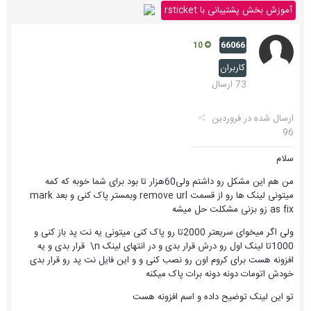
آموزش بخش پشتیبانی با rsticket
66066
10
کاربران
73 ارسال
ارسال شده در
فروردین
96
سلام
من هم این مشکل رو داشتم ولی60هزار تا بود برای شما خوبه که کمه
میتونی لینک ها رو از قسمت remove url وبمستر پاک کنی و بعد mark
as fix زو بزنی مشکلت حل میشه
ولی اگر میخوای سریعتر 2000تا رو پاک کنی میتونی یه نت پد باز کنی و
1000تا لینک اول رو درش قرار بدی و در انتهای لینک n\ قرار بدی و یه
افزونه هست برای کروم اون رو نصب کنی و و این فایل نت پد رو قرار بدی
خودش اتومات دونه دونه برات پاک میکنه
تو این لینک توضیح داده و اسم افزونه هست