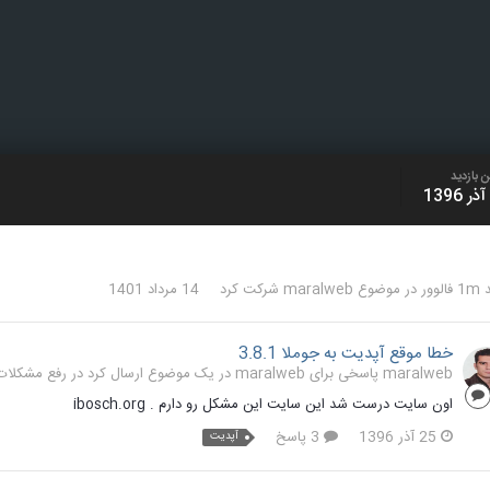
ن بازدید
لوور
در موضوع
maralweb
شرکت کرد
14 مرداد 1401
خطا موقع آپدیت به جوملا 3.8.1
maralweb پاسخی برای maralweb در یک موضوع ارسال کرد در
رفع مشکلات و 
اون سایت درست شد این سایت این مشکل رو دارم . ibosch.org
25 آذر 1396
3 پاسخ
آپدیت