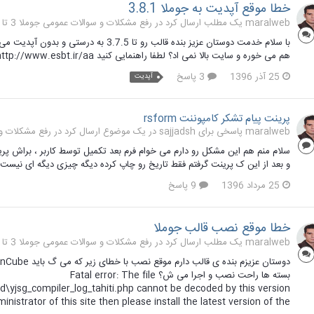
خطا موقع آپدیت به جوملا 3.8.1
maralweb یک مطلب ارسال کرد در
رفع مشکلات و سوالات عمومی جوملا 3 تا 3.9
هم می خوره و سایت بالا نمی اد؟ لطفا راهنمایی کنید http://www.esbt.ir/aa/
25 آذر 1396
3 پاسخ
آپدیت
پرینت پیام تشکر کامپوننت rsform
maralweb پاسخی برای sajjadsh در یک موضوع ارسال کرد در
رفع مشکلات و سوا
سلام منم هم این مشکل رو دارم می خوام فرم بعد تکمیل توسط کاربر ، براش پرین
و بعد از این ک پرینت گرفتم فقط تاریخ رو چاپ کرده دیگه چیزی دیگه ای نیست ...
25 مرداد 1396
9 پاسخ
خطا موقع نصب قالب جوملا
maralweb یک مطلب ارسال کرد در
رفع مشکلات و سوالات عمومی جوملا 3 تا 3.9
بسته ها راحت نصب و اجرا می ش؟ Fatal error: The file
sg_compiler_log_tahiti.php cannot be decoded by this version
istrator of this site then please install the latest version of the...