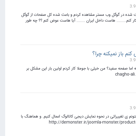
د از ظهر بیش از 2000 خطا 403 و 404 برای سایتم ثبت شده در گوگل وب مستر مشاهده کردم و باعث شده کل صفحات از گوگل
 کنم........ هاست داخل ایران ....... آیا هاست عوض کنم ؟؟ چه طور
 اما بدون www تایپ می کنم باز می کنه اما صفحه سفید؟ من خیلی با جوملا کار کردم اولین بار این مشکل بر
نم ی تغییراتی در نحوه نمایش دیجی کاتالوگ اعمال کنیم. و هماهنگ با
ا قالب مورد نظر بش بیشتر می خواهیم نحوه نمایش و افکت ها این طور باش http://demonster.ir/joomla-monster/product-