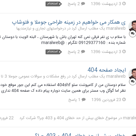
3 اردیبهشت 1396
2 پاسخ
استخدام
ی همکار می خواهیم در زمینه طراحی جوملا و فتوشاپ
maralweb یک مطلب ارسال کرد در
درخواستهای تجاری و نیازمندیها
با سلام ب ی نفر فرقی نمی کنه تهران باش یا شهرستان ، البته الویت با دوستان ت
شماره بنده : 09129377160 تلگرام : @maralweb
3 اردیبهشت 1396
2 پاسخ
استخدام
ایجاد صفحه 404
maralweb یک مطلب ارسال کرد در
رفع مشکلات و سوالات عمومی جوملا 3 تا 3.9
نظر اما گوگل وب مستر برای همین سایت دوباره پیام داده ک صفحه 404 نداری و باید ایجاد کنی ؟ روش ایجاد دستی چه طور ؟
23 فروردین 1396
1 پاسخ
maral
در موضوع
خطای بیش از حد خطای 404 و 403 چرا؟
شرکت کرد
22 فروردین 1396