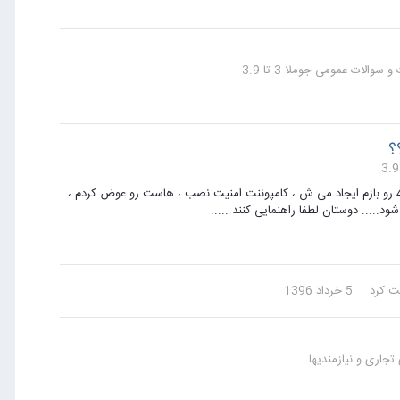
سوالات عمومی جوملا 3 تا 3.9
با سلام خدمت دوستان من نمی دونم چیکار کنم هر چی پاک می کنم خطای 404 رو بازم ایجاد می ش ، کامپوننت امنیت نصب ، هاست رو عوض کردم ،
 کرد
5 خرداد 1396
تجاری و نیازمندیها