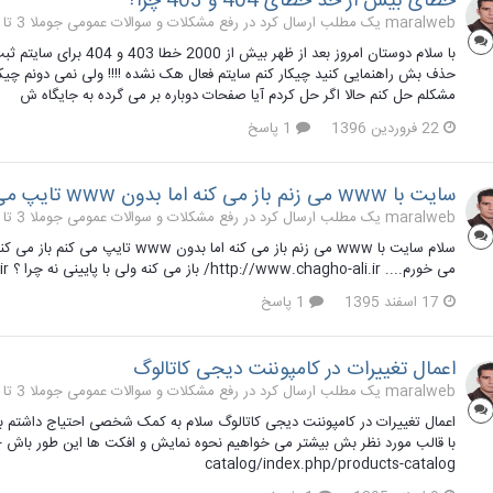
خطای بیش از حد خطای 404 و 403 چرا؟
maralweb یک مطلب ارسال کرد در
رفع مشکلات و سوالات عمومی جوملا 3 تا 3.9
با سلام دوستان امروز بع
حذف بش راهنمایی کنید چیکار کنم سایتم فعال هک نشده !!!! ولی نمی دونم چیکار
مشکلم حل کنم حالا اگر حل کردم آیا صفحات دوباره بر می گرده به جایگاه ش
22 فروردین 1396
1 پاسخ
سایت با www می زنم باز می کنه اما بدون www تایپ می کنم باز نمیکنه چرا؟
maralweb یک مطلب ارسال کرد در
رفع مشکلات و سوالات عمومی جوملا 3 تا 3.9
سلام سایت با www می زنم باز می کنه
می خورم.... http://www.chagho-ali.ir/ باز می کنه ولی با پایینی نه چرا ؟ chagho-ali.ir
17 اسفند 1395
1 پاسخ
اعمال تغییرات در کامپوننت دیجی کاتالوگ
maralweb یک مطلب ارسال کرد در
رفع مشکلات و سوالات عمومی جوملا 3 تا 3.9
اعمال تغییرات در کامپوننت دیجی کاتالوگ سلام به کمک شخصی احتیاج داشتم بتو
ب
catalog/index.php/products-catalog