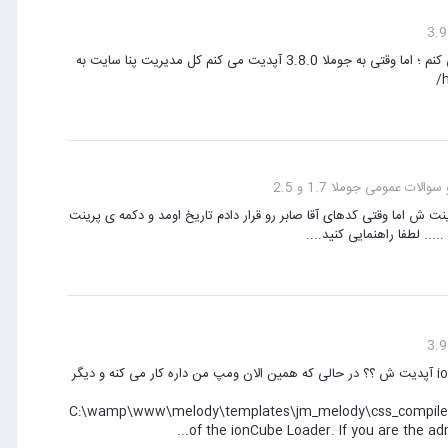
با سلام خدمت دوستان عزیز بنده قالب رو تا 3.7.5 به درستی و بدون آپدیت می کنم ؛ اما وقتی به جوملا 3.8.0 آپدیت می کنم کل مدیریت پنا سایت به
لات عمومی جوملا 1.7 و 2.5
ت ش اما وقتی کدهای آقا صابر رو قرار دادم تاریخ اومد و دکمه ی پرینت
.. لطفا راهنمایی کنید....
دوستان عزیزم بنده ی قالب دارم موقع نصب با خطای زیر که می گ باید ionCube آپدیت ش ؟؟ در حالی که همین الان ومپ من داره کار می کنه و دیگر
C:\wamp\www\melody\templates\jm_melody\css_compiled\yj
of the ionCube Loader. If you are the admin