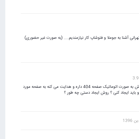
هرانی آشنا به جوملا و فتوشاپ کار نیازمندیم.... (به صورت غیر حضوری)
سلام دوستان من از کامپوننت سئو 404shf استفاده می کنم این جور موقع خودش به صورت اتوماتیک صفحه 404 داره و هدایت می کنه به صفحه مورد