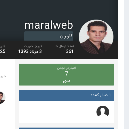
maralweb
کاربران
تعداد ارسال ها
تاریخ عضویت
آخری
361
3 مرداد 1393
25 آذر 1396
اعتبار در انجمن
7
خرید 1m فا
عادی
1 دنبال کننده