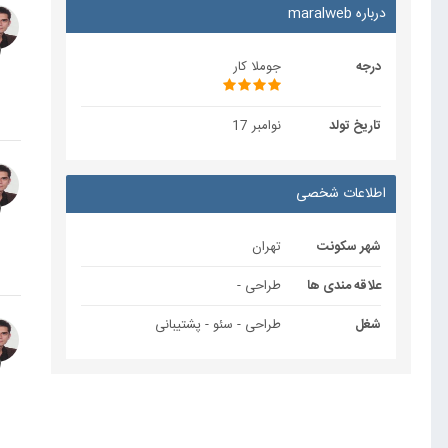
درباره maralweb
درجه
جوملا کار
تاریخ تولد
نوامبر 17
اطلاعات شخصی
شهر سکونت
تهران
علاقه مندی ها
طراحی -
شغل
طراحی - سئو - پشتیبانی