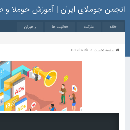
انجمن جوملای ایران | آموزش جوملا و 
خانه
مارکت
فعالیت ها
راهبران
maralweb
صفحه نخست