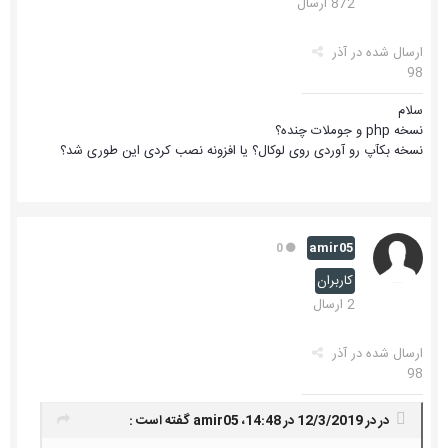
872 ارسال
ارسال شده در
آذر
98
سلام
نسخه php و جوملات چنده؟
نسخه بکآپ رو آوردی روی لوکال؟ یا افزونه نصب کردی این طوری شد؟
amir05
0
کاربران
2 ارسال
ارسال شده در
آذر
98
در در 12/3/2019 در 14:48،
amir05
گفته است :