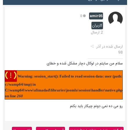
amir05
0
کاربران
2 ارسال
ارسال شده در
آذر
98
سلام من سایتم در لوکال دچار مشکل شده و خطای
( ! )
Warning: session_start(): Failed to read session data: user (path:
c:/wamp64/tmp) in
C:\wamp64\www\alimadad\libraries\joomla\session\handler\native.php
on line
260
رو می ده نمی دونم چیکار باید بکنم