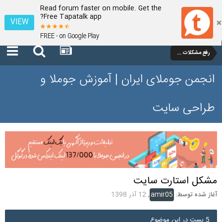
Read forum faster on mobile. Get the
Free Tapatalk app?
VIEW
FREE - on Google Play
رفع مشکلات و سوالات عمومی جوملا 4
انجمن جوملای ایران | آموزش جوملا و
طراحی سایت
مشکل استارت سایت
آغاز شده توسط:
amir05
,
12 آذر 1398
5 پست در این موضوع