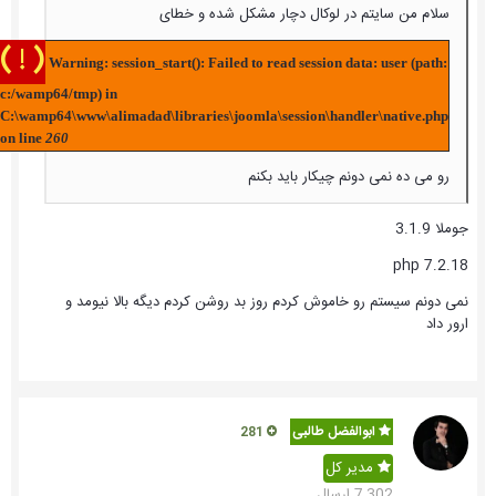
سلام من سایتم در لوکال دچار مشکل شده و خطای
( ! )
Warning: session_start(): Failed to read session data: user (path:
c:/wamp64/tmp) in
C:\wamp64\www\alimadad\libraries\joomla\session\handler\native.php
on line
260
رو می ده نمی دونم چیکار باید بکنم
جوملا 3.1.9
php 7.2.18
نمی دونم سیستم رو خاموش کردم روز بد روشن کردم دیگه بالا نیومد و
ارور داد
ابوالفضل طالبی
281
مدیر کل
7,302 ارسال