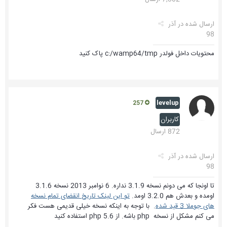
ارسال شده در
آذر
98
محتویات داخل فولدر c:/wamp64/tmp پاک کنید
levelup
257
کاربران
872 ارسال
ارسال شده در
آذر
98
تا اونجا که می دونم نسخه 3.1.9 نداره. 6 نوامبر 2013 نسخه 3.1.6
اومده و بعدش هم 3.2.0 اومد.
تو این لینک تاریخ انقضای تمام نسخه
های جوملا 3 قید شده
. با توجه به اینکه نسخه خیلی قدیمی هست فکر
می کنم مشکل از نسخه php باشه. از php 5.6 استفاده کنید