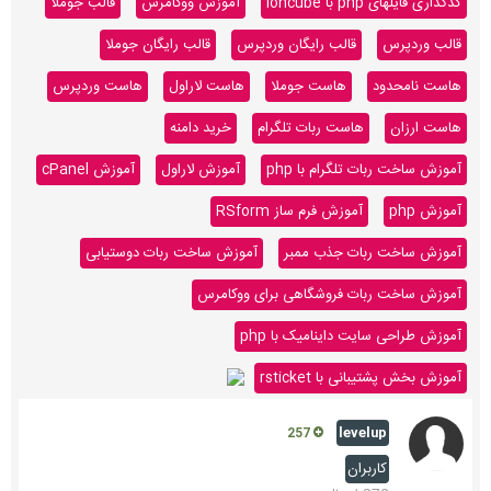
کدگذاری فایلهای php با ioncube
آموزش ووکامرس
قالب جوملا
قالب وردپرس
قالب رایگان وردپرس
قالب رایگان جوملا
هاست نامحدود
هاست جوملا
هاست لاراول
هاست وردپرس
هاست ارزان
هاست ربات تلگرام
خرید دامنه
آموزش ساخت ربات تلگرام با php
آموزش لاراول
آموزش cPanel
آموزش php
آموزش فرم ساز RSform
آموزش ساخت ربات جذب ممبر
آموزش ساخت ربات دوستیابی
آموزش ساخت ربات فروشگاهی برای ووکامرس
آموزش طراحی سایت داینامیک با php
آموزش بخش پشتیبانی با rsticket
levelup
257
کاربران