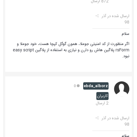
872 ارسال
ارسال شده در
آذر
98
سلام
اگر منظورت از کد امنیتی جوملا، همون گوگل کپچا هست، خود جوملا و
rsForm پلاگین هاش رو دارن و نیازی به استفاده از پلاگین easy script
نبود.
ebda_alborz
0
کاربران
2 ارسال
ارسال شده در
آذر
98
سلام