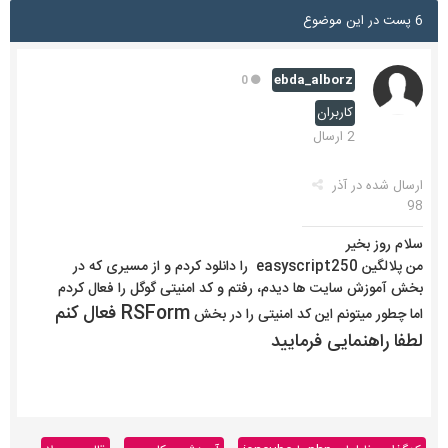
6 پست در این موضوع
ebda_alborz
0
کاربران
2 ارسال
ارسال شده در
آذر
98
سلام روز بخیر
من پلالگین easyscript250 را دانلود کردم و از مسیری که در
بخش آموزش سایت ها دیدم، رفتم و کد امنیتی گوگل را فعال کردم
RSForm فعال کنم
اما چطور میتونم این کد امنیتی را در بخش
لطفا راهنمایی فرمایید