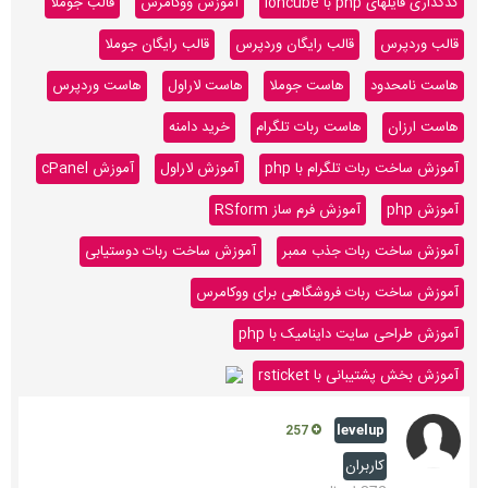
کدگذاری فایلهای php با ioncube
آموزش ووکامرس
قالب جوملا
قالب وردپرس
قالب رایگان وردپرس
قالب رایگان جوملا
هاست نامحدود
هاست جوملا
هاست لاراول
هاست وردپرس
هاست ارزان
هاست ربات تلگرام
خرید دامنه
آموزش ساخت ربات تلگرام با php
آموزش لاراول
آموزش cPanel
آموزش php
آموزش فرم ساز RSform
آموزش ساخت ربات جذب ممبر
آموزش ساخت ربات دوستیابی
آموزش ساخت ربات فروشگاهی برای ووکامرس
آموزش طراحی سایت داینامیک با php
آموزش بخش پشتیبانی با rsticket
levelup
257
کاربران