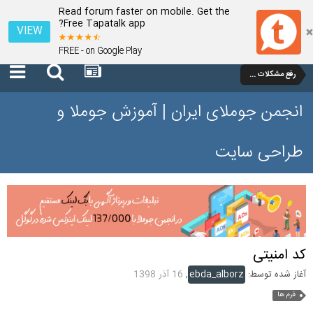
Read forum faster on mobile. Get the
Free Tapatalk app?
VIEW
FREE - on Google Play
رفع مشکلات و سوالات عمومی جوملا 3 تا 3.9
انجمن جوملای ایران | آموزش جوملا و
طراحی سایت
کد امنیتی
آغاز شده توسط:
ebda_alborz
,
16 آذر 1398
فرم ها