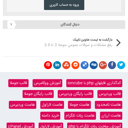
ورود به حساب کاربری
دنبال کنندگان
1
بازگشت به لیست عناوین تاپیک
رفع مشکلات و سوالات عمومی جوملا 3 تا 3.9
کدگذاری فایلهای php با ioncube
آموزش ووکامرس
قالب جوملا
قالب وردپرس
قالب رایگان وردپرس
قالب رایگان جوملا
هاست نامحدود
هاست جوملا
هاست لاراول
هاست وردپرس
هاست ارزان
هاست ربات تلگرام
خرید دامنه
آموزش ساخت ربات تلگرام با php
آموزش لاراول
آموزش cPanel