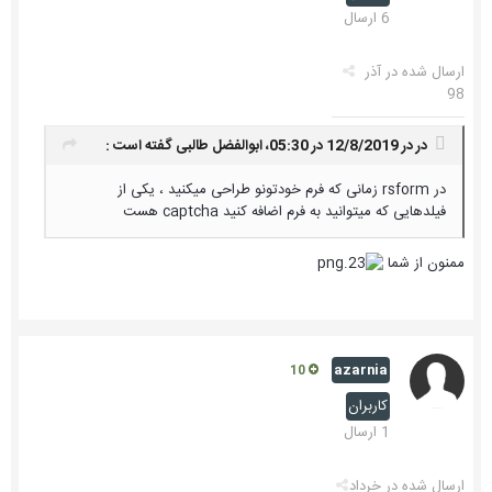
6 ارسال
ارسال شده در
آذر
98
در در 12/8/2019 در 05:30،
ابوالفضل طالبی
گفته است :
در rsform زمانی که فرم خودتونو طراحی میکنید ، یکی از
فیلدهایی که میتوانید به فرم اضافه کنید captcha هست
ممنون از شما
azarnia
10
کاربران
1 ارسال
ارسال شده در
خرداد