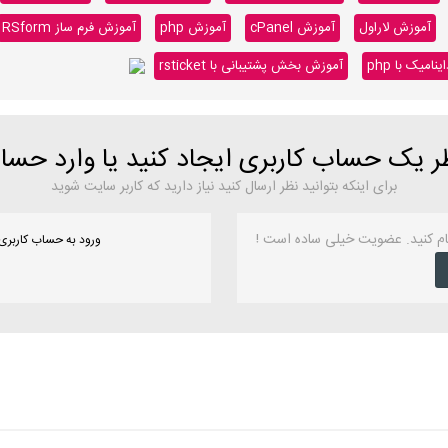
آموزش لاراول
آموزش cPanel
آموزش php
آموزش فرم ساز RSform
میک با php
آموزش بخش پشتیبانی با rsticket
ظر یک حساب کاربری ایجاد کنید یا وارد حس
برای اینکه بتوانید نظر ارسال کنید نیاز دارید که کاربر سایت شوید
ام کنید. عضویت خیلی ساده است !
ورود به حساب کاربری