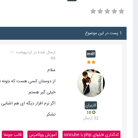
1 پست در این موضوع
ارسال شده در
اردیبهشت
mdf
99
سلام
از دوستان کسی هست که بتونه نرم افزار inbit mesenger رو با 
خیلی گیر هستم
اگر نرم افزار دیگه ای هم اشنایی
کاربران
10
تشکر
32 ارسال
کدگذاری فایلهای php با ioncube
آموزش ووکامرس
قالب جوملا