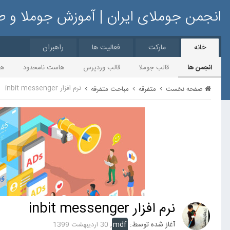
انجمن جوملای ایران | آموزش جوملا و 
خانه
مارکت
فعالیت ها
راهبران
انجمن ها
قالب جوملا
قالب وردپرس
هاست نامحدود
ها
نرم افزار inbit messenger
صفحه نخست
متفرقه
مباحث متفرقه
نرم افزار inbit messenger
آغاز شده توسط:
mdf
,
30 اردیبهشت 1399