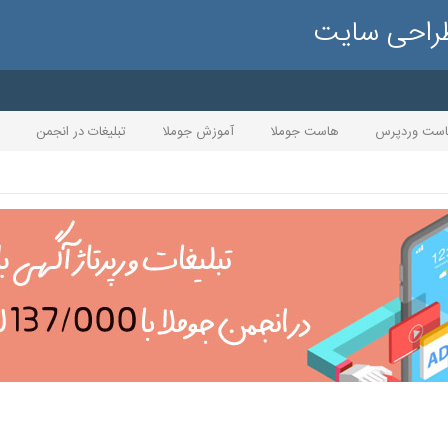
طراحی سایت
ست وردپرس
هاست جوملا
آموزش جوملا
تبلیغات در انجمن