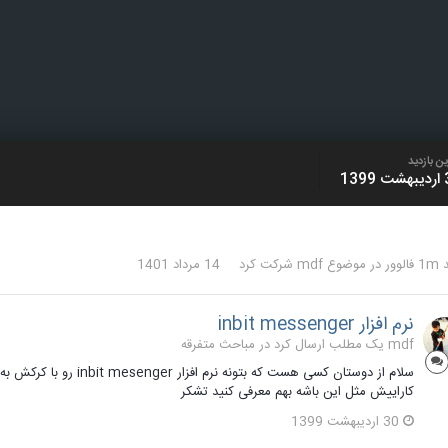
ن بازدید
139
لوور
در موضوع
mdf
شرکت کرد
14 مرداد 1401
نرم افزار inbit messenger
mdf یک مطلب ارسال کرد در
مباحث متفرقه
سلام از دوستان کسی هست که
کاراییش مثل این باشه بهم معرفی کنید تشکر
30 اردیبهشت 1399