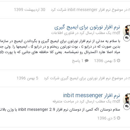
در موضوع
نرم افزار inbit messenger
شرکت کرد
30 اردیبهشت 1399
نرم افزار نورتون برای ایمیج گیری
mdf یک مطلب ارسال کرد در
فناوری اطلاعات
با سلام یه مدتی از نرم افزار نورتون برای ایمیج گیری و بگرداندن ایمیج در سازما
میاد اصلا هارد اکسترنال رو نمیشناسه. یعنی کلا حافظه های جانبی که با پورت usb به سیستم وصل بشه نمیشناسه. راهکاری دارید شما. با تشکر
5 بهمن 1396
1 پاسخ
در موضوع
نرم افزار نورتون برای ایمیج گیری
شرکت کرد
5 بهمن 1396
نرم افزار inbit messenger
mdf یک مطلب ارسال کرد در
مباحث متفرقه
سلام دوستان اگه کسی از دوستان نرم افزار inbit messenger 2.9 یا وژن بالاتر داره لطفا لینکش رو بگذاره ممنون
5 دی 1396