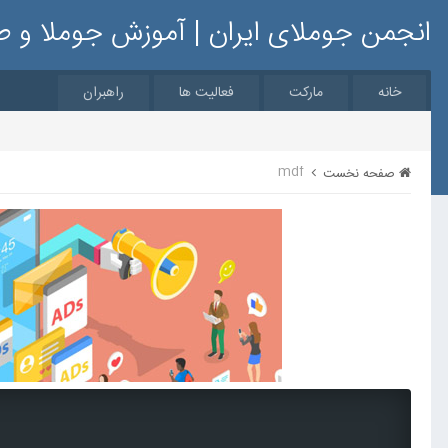
انجمن جوملای ایران | آموزش جوملا و 
خانه
مارکت
فعالیت ها
راهبران
mdf
صفحه نخست