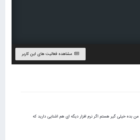
مشاهده فعالیت های این کاربر
 بتونه نرم افزار inbit mesenger رو با کرکش به من بده خیلی گیر هستم اگر نرم افزار دیگه ای هم اشنایی دارید که