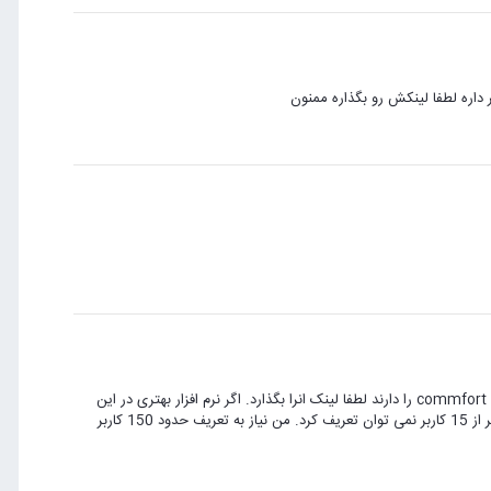
سلام دوستان اگر از دوستان کسی کرک نرم افزار Outlook LAN Messenger یا commfort را دارند لطفا لینک انرا بگذارد. اگر نرم افزار بهتری در این
مورد دارید معرفی کنید. می خواستم از inbit messenger استفاده کنم اما بیشتر از 15 کاربر نمی توان تعریف کرد. من نیاز به تعریف حدود 150 کاربر