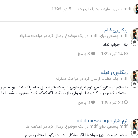
mdf
تصویر نمایه خود را تغییر داد
5 دی 1396
ریکاوری فیلم
mdf پاسخی برای mdf در یک موضوع ارسال کرد در
مباحث متفرقه
بله . جواب نداد
24 تیر 1395
3 پاسخ
ریکاوری فیلم
mdf یک مطلب ارسال کرد در
مباحث متفرقه
با سلام دوستان کسی نرم افزار خوبی داره که بتونه فایل فیلم پاک شده رو سالم 
استفاده کردم بر میگردونه فایلو ولی باز نمیکنه. اگه کمکم کنید ممنون میشم با تش
23 تیر 1395
3 پاسخ
نرم افزار inbit messenger
mdf پاسخی برای mdf در یک موضوع ارسال کرد در
اطلاعیه ها
سلام. دوست عزیز خواهشا اگر مشکلی هست بگو تا منتظر نمونم