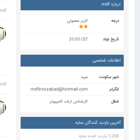
درباره mdf
mdf
درجه
کاربر معمولی
تاریخ تولد
31/01/57
اطلاعات شخصی
شهر سکونت
میبد
mdf
تلگرام
mdfiroozabad@hotmail.com
شغل
کارشناس ارشد کامپیوتر
آخرین بازدید کنندگان نمایه
5,288 بازدید کننده نمایه