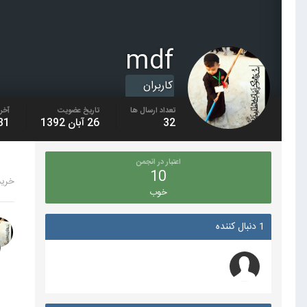
mdf
کاربران
تعداد ارسال ها
تاریخ عضویت
آخری
32
26 آبان 1392
31 اردیبهشت 9
اعتبار در انجمن
10
خرید 1m فا
خوب
1 دنبال کننده