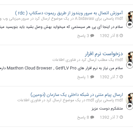
آموزش اتصال به سرور ویندوز از طریق ریموت دسکتاپ ( rdc )
mdf پاسخی برای A.bidavasi در یک موضوع ارسال کرد در
سرور،میزبانی وب و 
سلام در اینجا آی پی هر سیستمی که میخواید بهش وصل بشید باید بنویسید میتو
8 آذر 1392
3 پاسخ
دزخواست نرم افزار
mdf یک مطلب ارسال کرد در
فناوری اطلاعات
سلام من نیاز به نرم افزار های Maxthon Cloud Browser , GetFLV Pro دارم ممنون
7 آذر 1392
1 پاسخ
ارسال پیام متنی در شبکه داخلی یک سازمان (دومین)
mdf پاسخی برای mdf در یک موضوع ارسال کرد در
فناوری اطلاعات
متشکرم دوست عزیز
7 آذر 1392
8 پاسخ