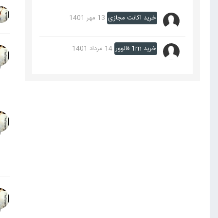
خرید اکانت مجازی
13 مهر 1401
خرید 1m فالوور
14 مرداد 1401