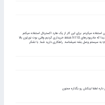
ن استفاده میکردم. برای این کار از یک هارد اکسترنال استفاده میکنم.
بدین صورت که در درایو c ، بوت نورتون ریختم و در درایو d ، ایمیجها را. ولی جدیدا که مادربودرهای asus h110 خریداری کردیم وقتی بوت نورتون بالا