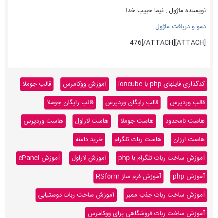
نویسنده ماژول : نیما حبیب خدا
دمو و دریافت ماژول
[ATTACH]476[/ATTACH]
کدگذاری فایلهای php با ioncube
آموزش ووکامرس
قالب جوملا
قالب وردپرس
قالب رایگان وردپرس
قالب رایگان جوملا
هاست نامحدود
هاست جوملا
هاست لاراول
هاست وردپرس
هاست ارزان
هاست ربات تلگرام
خرید دامنه
آموزش ساخت ربات تلگرام با php
آموزش لاراول
آموزش cPanel
آموزش php
آموزش فرم ساز RSform
آموزش ساخت ربات جذب ممبر
آموزش ساخت ربات دوستیابی
آموزش ساخت ربات فروشگاهی برای ووکامرس