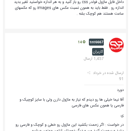
داخل فایل ماژول فولدر css رو باز کنید و به هر اندازه خواستید تغیر بدید
اندازه رو . فقط باید به همون نسبت عکس های images رو که عکسهای
ساعت هستند هم کوچک بشه .
tnt6667
14
کاربران
1,457 ارسال
ارسال شده در
خرداد
91
دورد
آقا نیما خیلی ها رو دیدم که نیاز به ماژول دارن ولی با سایز کوچیک و
فارسی یا همون عکس های فارسی
ی
در خواست : اگر زحمت بکشید این ماژول رو خطی و کوچک و فارسی رو
بزنید و پیوست کنید من و دیگر دوستان ازتون ممنون میشیم