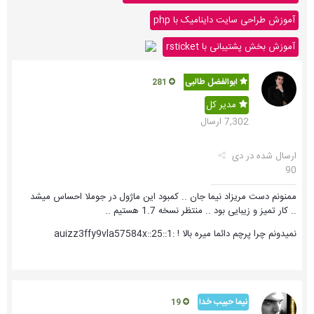
آموزش طراحی سایت داینامیک با php
آموزش بخش پشتیبانی با rsticket
ابوالفضل طالبی
281
مدیر کل
7,302 ارسال
ارسال شده در
دی
90
ممنونم دست مریزاد نیما جان .. کمبود این ماژول در جوملا احساس میشد
.. کار تمیز و زیبایی بود .. منتظر نسخه 1.7 هستیم ..
نمیدونم چرا پرچم دائما میره بالا ! :1::25::auizz3ffy9vla57584x
نیما حبیب خدا
19