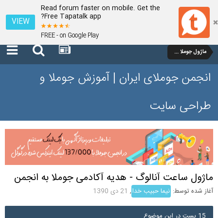
Read forum faster on mobile. Get the
Free Tapatalk app?
VIEW
FREE - on Google Play
ماژول جوملا 1.5
انجمن جوملای ایران | آموزش جوملا و
طراحی سایت
ماژول ساعت آنالوگ - هدیه آکادمی جوملا به انجمن
آغاز شده توسط:
نیما حبیب خدا
,
21 دی 1390
15 پست در این موضوع