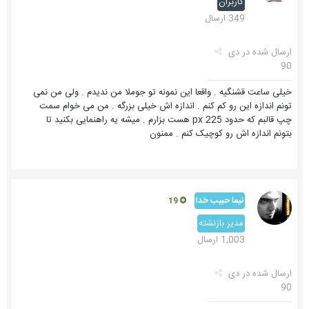
کاربران
349 ارسال
ارسال شده در
دی
90
خیلی ساعت قشنگیه . واقعا این نمونه تو جوملا من ندیدم . ولی من نمی
تونم اندازه این رو کم کنم . اندازه اش خیلی بزرگه . من می خوام سمت
چپ قالبم که حدود 225 px هست بزارم . میشه یه راهنمایی بکنید تا
بتونم اندازه اش رو کوچیک کنم . ممنون
نیما حبیب خدا
19
مدیر بازنشته
1,003 ارسال
ارسال شده در
دی
90