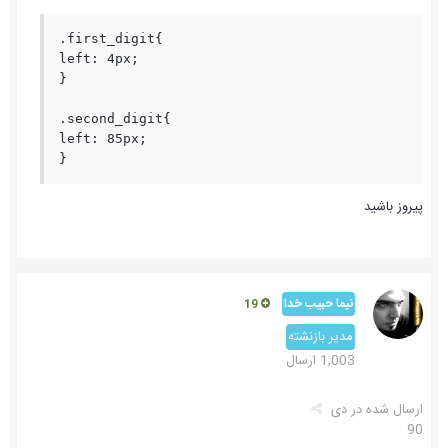
.first_digit{

left: 4px;

}

.second_digit{

left: 85px;

}
پیروز باشید
نیما حبیب خدا
19
مدیر بازنشته
1,003 ارسال
ارسال شده در
دی
90