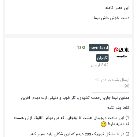
این معنی کامله
دست خوش داش نیما
novinfard
13
کاربران
842 ارسال
ارسال شده در
دی
90
ممنون نیما جان، زحمت کشیدی، کار خوب و دقیقی ازت دیدم. آفرین
فقط چند نکته:
1) این ساعت دیجیتال هست تا اونجایی که می دونم. آنالوگ اونی هست
که عقربه داره!
2) دو تا مشکل کوچیک css دیدم که این شکلی باید تغییر کنه: