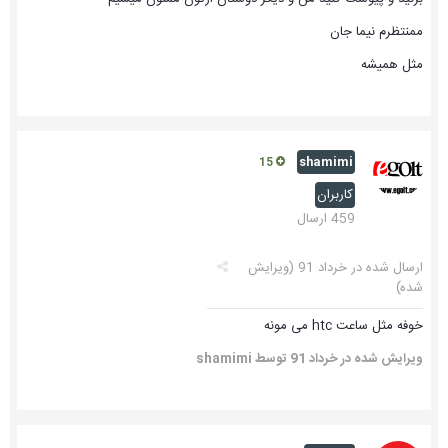
ممنتظرم نیما جان
مثل همیشه
shamimi
15
کاربران
459 ارسال
ارسال شده در
خرداد 91
(ویرایش
شده)
خوفه مثل ساعت htc می مونه
ویرایش شده در
خرداد 91
توسط shamimi