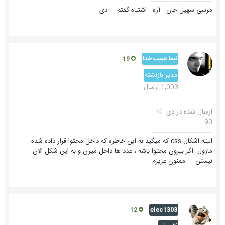
مرسی سهیل جان.. آره . اشتباه گفتم .. :دی
نیما حبیب خدا
19
مدیر بازنشته
1,003 ارسال
ارسال شده در
دی
90
البته اشکال css که میگید به این خاطره که داخل محتوا قرار داده شده
ماژول..اگر بیرون محتوا باشه ، عدد ها داخل میرن و به این شکل الان
نیستن ... ممنون عزیزم .
elec1303
12