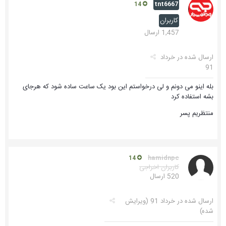
tnt6667
14
کاربران
1,457 ارسال
ارسال شده در
خرداد
91
بله اینو می دونم و لی درخواستم این بود یک ساعت ساده شود که هرجای
بشه استفاده کرد
منتظریم پسر
hamidnpc
14
کاربران اخراجی
520 ارسال
ارسال شده در
خرداد 91
(ویرایش
شده)