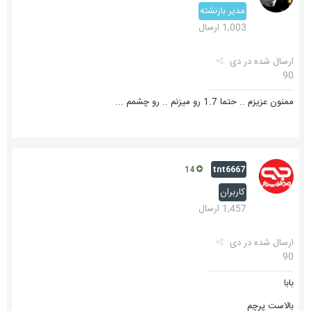
مدیر بازنشته
1,003 ارسال
ارسال شده در
دی
90
ممنون عزیزم .. حتما 1.7 رو میزنم .. رو چشمم ...
tnt6667
14
کاربران
1,457 ارسال
ارسال شده در
دی
90
بابا
بالاست پرچم