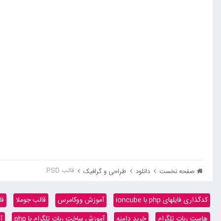
قالب PSD
صفحه نخست
دانلود
طراحی و گرافیک
کدگذاری فایلهای php با ioncube
آموزش ووکامرس
قالب جوملا
قا
هاست ربات تلگرام
خرید دامنه
آموزش ساخت ربات تلگرام با php
آ