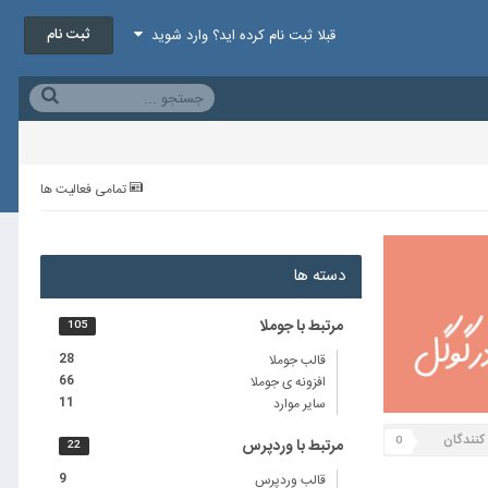
ثبت نام
قبلا ثبت نام کرده اید؟ وارد شوید
تمامی فعالیت ها
دسته ها
مرتبط با جوملا
105
قالب جوملا
28
افزونه ی جوملا
66
سایر موارد
11
 کنندگان
0
مرتبط با وردپرس
22
قالب وردپرس
9