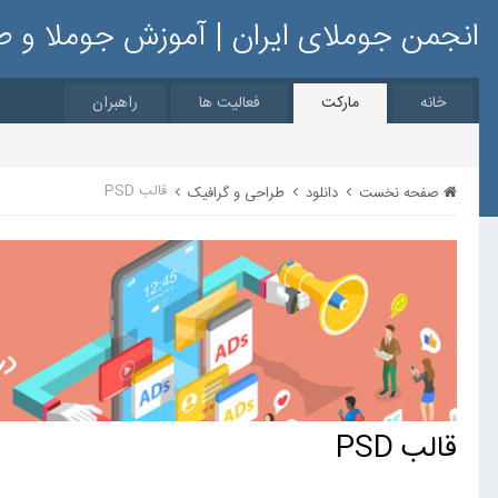
انجمن جوملای ایران | آموزش جوملا و 
خانه
مارکت
فعالیت ها
راهبران
قالب PSD
صفحه نخست
دانلود
طراحی و گرافیک
قالب PSD