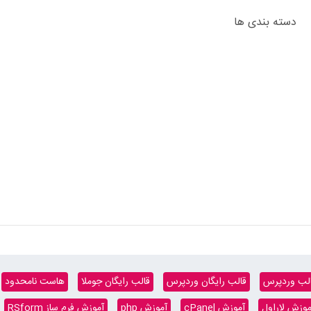
دسته بندی ها
لب وردپرس
قالب رایگان وردپرس
قالب رایگان جوملا
هاست نامحدود
موزش لاراول
آموزش cPanel
آموزش php
آموزش فرم ساز RSform