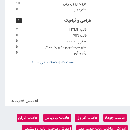
افزونه ی وردپرس
13
سایر موارد
0
طراحی و گرافیک
2
قالب HTML
2
قالب PSD
0
اسکریپت آماده
0
سایر سیستمهای مدیریت محتوا
0
لوگو و آرم
0
لیست کامل دسته بندی ها
تمامی فعالیت ها
هاست جوملا
هاست لاراول
هاست وردپرس
هاست ارزان
آموزش ساخت ربات جذب ممبر
آموزش ساخت ربات دوستیابی