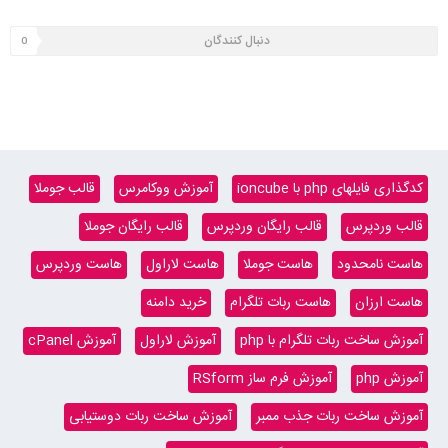
دنبال کنندگان
0
کدگذاری فایلهای php با ioncube
آموزش ووکامرس
قالب جوملا
قالب وردپرس
قالب رایگان وردپرس
قالب رایگان جوملا
هاست نامحدود
هاست جوملا
هاست لاراول
هاست وردپرس
هاست ارزان
هاست ربات تلگرام
خرید دامنه
آموزش ساخت ربات تلگرام با php
آموزش لاراول
آموزش cPanel
آموزش php
آموزش فرم ساز RSform
آموزش ساخت ربات جذب ممبر
آموزش ساخت ربات دوستیابی