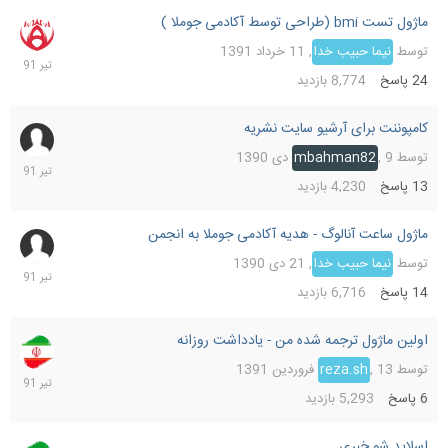
ماژول تست bmi (طراحی توسط آکادمی جوملا )
22
تیر
توسط
نیما حبیب خدا
,
11 خرداد 1391
391
24
پاسخ
8,774
بازدید
کامپوننت برای آرشیو سایت نشریه
21
تیر
توسط
9 دی 1390
,
mbahman82
391
13
پاسخ
4,230
بازدید
ماژول ساعت آنالوگ - هدیه آکادمی جوملا به انجمن
20
تیر
توسط
نیما حبیب خدا
,
21 دی 1390
391
14
پاسخ
6,716
بازدید
اولین ماژول ترجمه شده من - یادداشت روزانه
15
تیر
توسط
13 فروردین 1391
,
reza.sh
391
6
پاسخ
5,293
بازدید
اسلاید شو خبری