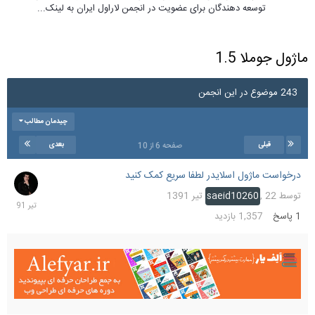
توسعه دهندگان برای عضویت در انجمن لاراول ایران به لینک...
ماژول جوملا 1.5
243 موضوع در این انجمن
چیدمان مطالب
قبلی
بعدی
صفحه 6 از 10
درخواست ماژول اسلایدر لطفا سریع کمک کنید
22
تیر
توسط
22 تیر 1391
,
saeid10260
391
1
پاسخ
1,357
بازدید