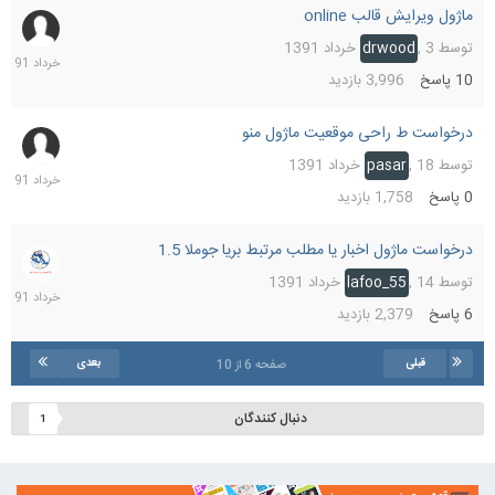
ماژول ویرایش قالب online
19
خردا
توسط
3 خرداد 1391
,
drwood
391
10
پاسخ
3,996
بازدید
درخواست ط راحی موقعیت ماژول منو
18
خردا
توسط
18 خرداد 1391
,
pasar
391
0
پاسخ
1,758
بازدید
درخواست ماژول اخبار يا مطلب مرتبط بريا جوملا 1.5
17
خردا
توسط
14 خرداد 1391
,
lafoo_55
391
6
پاسخ
2,379
بازدید
قبلی
بعدی
صفحه 6 از 10
دنبال کنندگان
1