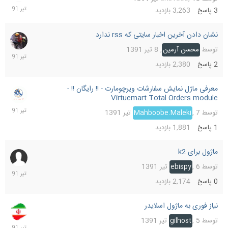
391
3
پاسخ
3,263
بازدید
نشان دادن آخرین اخبار سایتی که rss ندارد
8
تیر
توسط
محسن آرمین
,
8 تیر 1391
391
2
پاسخ
2,380
بازدید
معرفی ماژل نمایش سفارشات ویرچومارت - !! رایگان !! -
7
Virtuemart Total Orders module
تیر
391
توسط
7 تیر 1391
,
Mahboobe.Maleki
1
پاسخ
1,881
بازدید
ماژول برای k2
6
تیر
توسط
6 تیر 1391
,
ebispy
391
0
پاسخ
2,174
بازدید
نیاز فوری به ماژول اسلایدر
5
تیر
توسط
5 تیر 1391
,
gilhost
391