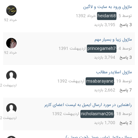
ماژول ورود به سایت و لاگین
6
خرداد
توسط
5 خرداد 1392
,
heidari68
1392
3
پاسخ
3,195
بازدید
ماژول زیبا و بسیار مهم
4
خرداد
توسط
4 اردیبهشت 1391
,
princegameh7
1392
3
پاسخ
3,794
بازدید
ماژول اسلایدر مطالب
22
اردیب
توسط
19 اردیبهشت 1392
,
msabarayane
1392
7
پاسخ
2,662
بازدید
راهنمایی در مورد ارسال ایمیل به لیست اعضای کاربر
18
اردیب
توسط
18 اردیبهشت 1392
,
nicholasman206
1392
2
پاسخ
1,700
بازدید
سوال- ماژول تماس صوتی(چت صوتی)