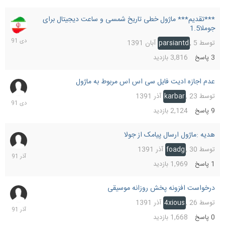
***تقدیم*** ماژول خطی تاریخ شمسی و ساعت دیجیتال برای
10
جوملا1.5
دی
1391
توسط
5 آبان 1391
,
parsiantd
3
پاسخ
3,816
بازدید
عدم اجازه ادیت فایل سی اس اس مربوط به ماژول
2
دی
توسط
23 آذر 1391
,
karbar
1391
9
پاسخ
2,124
بازدید
هدیه :ماژول ارسال پیامک از جولا
30
آذر
توسط
30 آذر 1391
,
foadg
1391
1
پاسخ
1,969
بازدید
درخواست افزونه پخش روزانه موسیقی
26
آذر
توسط
26 آذر 1391
,
4xious
1391
0
پاسخ
1,668
بازدید