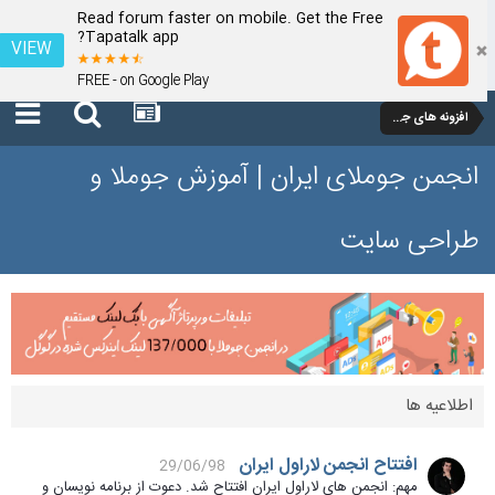
Read forum faster on mobile. Get the Free
Tapatalk app?
VIEW
FREE - on Google Play
افزونه های جوملا 1.5
انجمن جوملای ایران | آموزش جوملا و
طراحی سایت
اطلاعیه ها
افتتاح انجمن لاراول ایران
29/06/98
مهم: انجمن های لاراول ایران افتتاح شد. دعوت از برنامه نویسان و