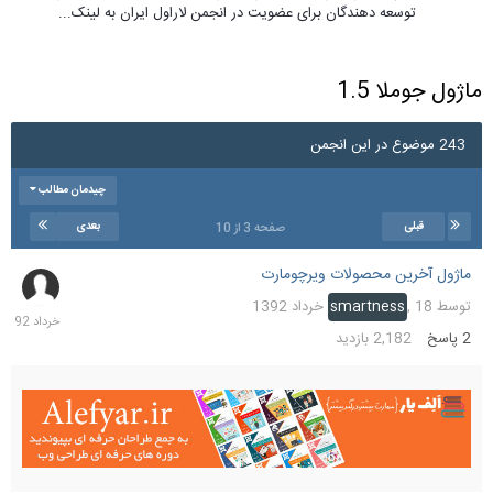
توسعه دهندگان برای عضویت در انجمن لاراول ایران به لینک...
ماژول جوملا 1.5
243 موضوع در این انجمن
چیدمان مطالب
قبلی
بعدی
صفحه 3 از 10
ماژول آخرین محصولات ویرچومارت
18
خرداد
توسط
18 خرداد 1392
,
smartness
1392
2
پاسخ
2,182
بازدید