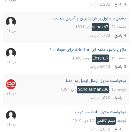
4
پاسخ
2,282
بازدید
مشکل با ماژول پر بازدیدترین و آخرین مطالب
23
دی
توسط
21 دی 1391
,
sanaz67
1391
4
پاسخ
1,733
بازدید
ماژول دانلود دکمه ای dButton برای جوملا 1.5
22
دی
توسط
14 بهمن 1390
,
Ehsan_R
1391
3
پاسخ
5,913
بازدید
درخواست ماژول ارسال ایمیل به اعضا
16
دی
توسط
16 دی 1391
,
nicholasman206
1391
1
پاسخ
1,620
بازدید
درخواست ماژول ثابت منو در بالا
12
دی
توسط
ميثم كاظمي
,
12 دی 1391
1391
1
پاسخ
2,010
بازدید