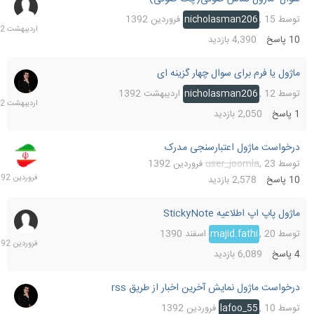
18
اردیب
توسط
15 فروردین 1392
,
nicholasman206
1392
10
پاسخ
4,390
بازدید
ماژول یا فرم برای سوال چهار گزینه ای
12
اردیب
توسط
12 اردیبهشت 1392
,
nicholasman206
1392
1
پاسخ
2,050
بازدید
درخواست ماژول اعتبارسنجی مدرک
25
فرورد
توسط
23 فروردین 1392
,
user_joomla
1392
10
پاسخ
2,578
بازدید
ماژول پاپ اپ اطلاعیه StickyNote
13
فرورد
توسط
20 اسفند 1390
,
majid.fathi
1392
4
پاسخ
6,089
بازدید
درخواست ماژول نمايش آخرين اخبار از طريق rss
10
فرورد
توسط
10 فروردین 1392
,
lafoo_55