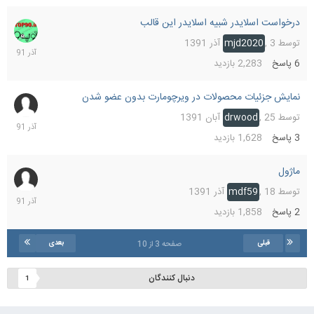
درخواست اسلایدر شبیه اسلایدر این قالب
21
آذر
توسط
3 آذر 1391
,
mjd2020
1391
6
پاسخ
2,283
بازدید
نمایش جزئیات محصولات در ویرچومارت بدون عضو شدن
19
آذر
توسط
25 آبان 1391
,
drwood
1391
3
پاسخ
1,628
بازدید
ماژول
18
آذر
توسط
18 آذر 1391
,
mdf59
1391
2
پاسخ
1,858
بازدید
قبلی
بعدی
صفحه 3 از 10
دنبال کنندگان
1