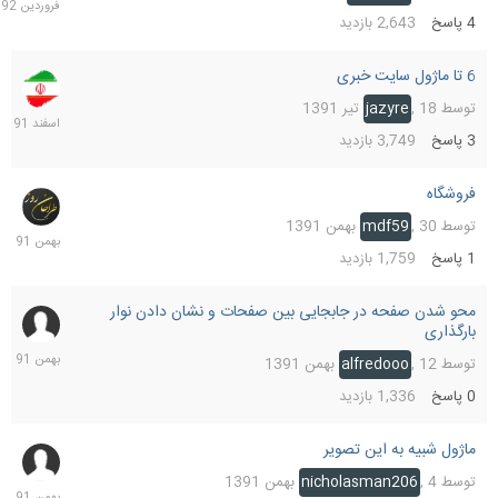
1392
4
پاسخ
2,643
بازدید
6 تا ماژول سایت خبری
30
اسفند
توسط
18 تیر 1391
,
jazyre
1391
3
پاسخ
3,749
بازدید
فروشگاه
30
بهمن
توسط
30 بهمن 1391
,
mdf59
1391
1
پاسخ
1,759
بازدید
محو شدن صفحه در جابجایی بین صفحات و نشان دادن نوار
12
بارگذاری
بهمن
1391
توسط
12 بهمن 1391
,
alfredooo
0
پاسخ
1,336
بازدید
ماژول شبیه به این تصویر
10
بهمن
توسط
4 بهمن 1391
,
nicholasman206
1391